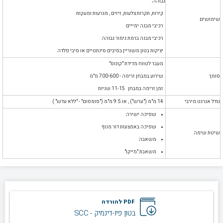
גבוהה:
קירות, תקרות צלעות, זיזים , מגרעות ומעקות
שימושים
רכיבי מבנה ימייים
רכיבי מבנה ברמת גימור גבוהה
יציקות בטון משוריין בסיבים סינתטיים או סיבי פלדה
מעבר לטווח מדידת "קונוס"
סומך
שירוע במבחן זרימה - 700-600 מ"מ
זמן זרימה במבחן 11-15 שניות
גודל אגרגט מירבי
14 מ"מ ("ערש") , או 9.5 מ"מ ("סומסום" - "ללא עדש" )
שפיכה ישירה
שפיכה באמצעות דור מנוף
שיטת שימה
משאבה
משאבת "מייקו"
PDF להורדה
בטון פיו-דינמיק - SCC