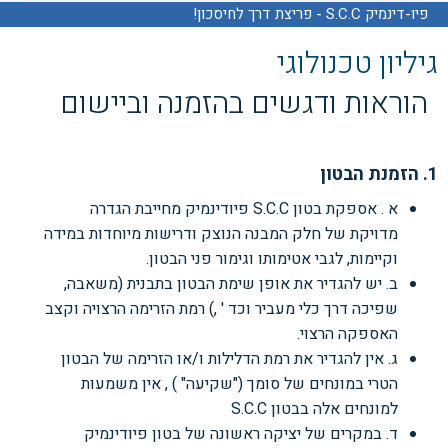
פיו-דינמיק S.C.C - פריצת דרך לחיסכון!
גיליון טכנולוגי
הוראות ודגשים בהזמנה וביישום
1. הזמנת הבטון
א . אספקת בטון S.C.C פיודינמיק
מחייבת הגדרה
מדויקת של חלק המבנה הנוצק ודרישות מיוחדות
במידה
וקיימות, לגבי אטימותו וגימור פני הבטון.
ב. יש להגדיר את אופן שימת הבטון בתבנית (משאבה,
שפיכה דרך כלי מעביר וכד ' ,) רמת הזרימה
הרצויה וקצב
האספקה הרצוי.
ג. אין להגדיר את רמת הדלילות ו/או הזרימה של הבטון
הטרי במונחים של סומך ("שקיעה" ) , אין
משמעות
למונחים אלה בבטון
S.C.C
ד. במקרים של יציקה ראשונה של בטון פיודינמיק