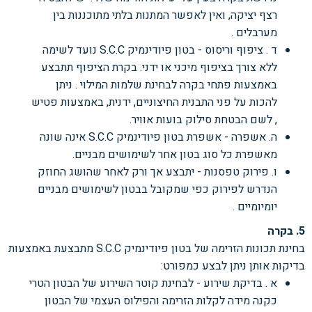
רצף יציקה, ואין לאפשר המתנות
בלתי מתוכננות בין
מערבלים .
ד . ציפוף וריסוס - בטון פיודינמיק S.C.C
נועד לשימה
ללא צורך בציפוף מיכני או ידני. בקרת הציפוף
תתבצע
באמצעות פתחי בקרה לבחינת שלמות המילוי . ניתן
להכות על פני התבנית החיצוניים, ידנית,
באמצעות פטיש
, לשם הבטחת סילוק בועות אוויר.
ה. אשפרה - אשפרת בטון פיודינמיק S.C.C
אינה שונה
מאשפרת כל סוג בטון אחר לשימושים מבניים.
ו. פירוק טפסנות - יתבצע אך ורק לאחר שהושג החוזק
הנדרש לפירוק כפי שמקובל בבטון לשימושים
מבניים
יומיומיים .
5. בקרה
בחינת תכונות הזרימה של בטון פיודינמיק S.C.C
מתבצעת באמצעות
בדיקות אותן ניתן לבצע כמפורט:
א . בדיקת שירוע - לבחינת קוטר השירוע של הבטון הטרי
כקנה מידה לקלות הזרימה והפילוס העצמי
של הבטון