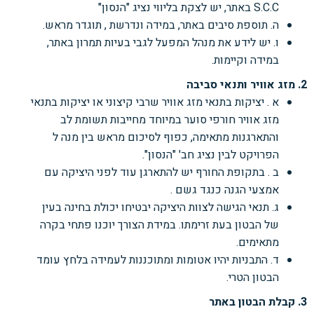
S.C.C
באתר, יש לצקת בליווי נציג "הנסון"
ה. תוספת סיבים באתר, במידה ונדרשת , תוגדר מראש.
ו. יש לידע את מנהל המפעל לגבי בעיות תמרון באתר,
במידה וקיימות.
2. מזג אוויר ותנאי סביבה
א . יציקות בתנאי מזג אוויר שרבי קיצוני או יציקות בתנאי
מזג אוויר חורפי סוער במיוחד מחייבות
תשומת לב
והתארגנות מתאימה, כפוף לסיכום מראש בין מנה ל
הפרויקט לבין נציג חב' "הנסון".
ב . בתקופת החורף יש להתארגן עוד לפני היציקה עם
אמצעי הגנה כנגד גשם .
ג. תנאי הגישה לצוות היציקה יבטיחו יכולת בחינה בעין
של הבטון בעת זרימתו. במידת הצורך יוכנו
פתחי בקרה
מתאימים.
ד. התבניות יהיו אטומות ומתוכננות לעמידה בלחץ עומד
הבטון הטרי.
3. קבלת הבטון באתר