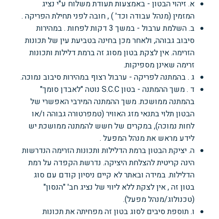
א. זיהוי הבטון - באמצעות תעודת משלוח ע"י נציג
המזמין (מנהל עבודה וכד' ) , חובה לפני תחילת הפריקה .
ב. השלמת ערבול - במשך 3 דקות לפחות . במהירות
סיבוב גבוהה, ולאחר מכן בחינה בטביעת
עין של תכונות
הזרימה. אין לצקת בטון מסוג זה ברמת דלילות ותכונות
זרימה שאינן מספיקות.
ג . בהמתנה לפריקה - ערבול רצוף במהירות סיבוב נמוכה.
ד . משך ההמתנה - בטון S.C.C
נוטה "לאבדן סומך"
בהמתנה ממושכת. משך ההמתנה המירבי
האפשרי של
הבטון תלוי בתנאי מזג האוויר (טמפרטורה גבוהה ו/או
לחות נמוכה), במקרים של חשש
להמתנה ממושכת יש
לידע מראש את מנהל המפעל .
ה. יציקת הבטון ברמת הדלילות ותכונות הזרימה הנדרשות
הינה קריטית להצלחת היציקה. נדרשת
הקפדה על רמת
הדלילות. במידה ובאתר לא קיים ניסיון קודם עם סוג
בטון זה , אין לצקת ללא ליווי של
נציג חב' "הנסון"
(טכנולוג/מנהל מפעל).
ו. תוספת סיבים לסוג בטון זה מפחיתה את תכונות