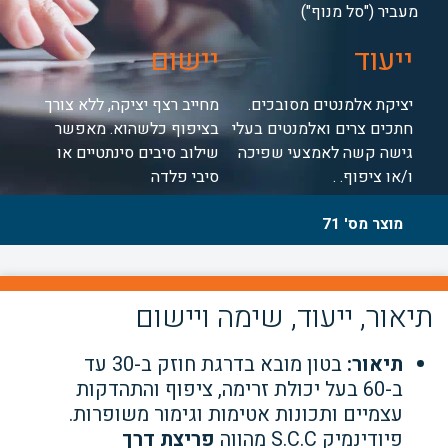
מעביר ("סל מנוף")
ייעוד
יישום
יציקת אלמנטים מסובכים.
מחייב רצף יציקה, ללא צורך
חתכים צרים ואלמנטים בעלי
בציפוף כלשהוא. מאפשר
גישה קשה לאמצעי שפיכה
שילוב סיבים סינתטיים או
ו/או ציפוף. .
סיבי פלדה
מוצר מס' 71
תיאור, ייעוד, שימה ויישום
תיאור:
בטון מובא בדרגת חוזק ב-30 עד
ב-60 בעל יכולת זרימה, ציפוף והתהדקות
עצמיים ותכונות אטימות וגימור משופרות.
פיודינמיק S.C.C מהווה
פריצת דרך