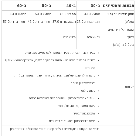
תכונות ומאפיינים
ב-30
ב-40
ב-50
ב-60
חוזק בגיל 28 יום (מינ.
ממוצע 33.0
ממוצע 43.0
ממוצע 53.0
ממוצע 63.0
מגפ"ס)
דוגמה בודדת 27.0
דוגמה בודדת 37.0
דוגמה בודדת 47.0
דוגמה בודדת 57.0
התנגדות לחדירת מים
בלחץ
עד 25 מ"מ
עד 20 מ"מ
של 7.0 בר (מ"מ)
עבידות גבוהה ביותר , לכידות מעולה ללא נטייה לסגרגציה
ידידותי לסביבה: מונע רעש מיותר במהלך היציקה , אין צורך באמצעי ציפוף
מיכניים
כושר מילוי עצמי של תבנית היציקה, זרימה עצמית מעולה בכל חתך
ובצפיפות זיון גבוהה
יתרונות
קלות פילוס
שיפור אטימות הבטון, שיפור הקיים והעמידות בבליה
גימור מעולה , מראה חלק ורציף
צמצום בועות אויר
חיסכון ניכר בזמן ובתשומות כוח אדם
רכיבי מבנה קונסטרוקטיביים בעלי חתך גיאומטרי מורכב ו/או צפיפות זיון