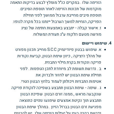
הזרימה שלו . במקרים כנ"ל מומלץ לבצע בדיקות
התאמה
מוקדמות של תכונות הזרימה לאחר תוספת הסיבים.
תוספת סיבים מחייבת ערבול ממושך
לפני תחילת
הפריקה, הנחיות למשך הערבול יינתנו בכל מקרה לגופו.
ז. אישור קבלה - יתבצע באמצעות חתימה של נציג
מורשה מטעם הלקוח ע"ג תעודת המשלוח.
4. שימוש ויישום
א. שימוש בבטון פיודינמיק S.C.C
מחייב תכנון מפורט
של מהלך היציקה , כיוון שימת הבטון, קביעת
נקודות
פריקה ונקודות בקרת מילוי התבנית.
ב . נדרשת תשומת לב מיוחדת לתכן הטפסות . לפני
תחילת שימת הבטון יש לחזור ולבדוק את
אטימות
התבניות ויכולתן לעמוד בלחץ הבטון הטרי.
ג . שימה - שימת הבטון תתבצע בשפיכה לנקודת פריקה
שנקבעה מראש , ממנה זורם הבטון. שפיכת
הבטון
תתבצע תוך נקיטת אמצעים שימנעו נתזים כתוצאה
מפגיעת זרם הבטון בברזל הזיון . במהלך
שימת הבטון
נדרשת בקרה בעין על יעילות הזרימה שלו . יש להבטיח