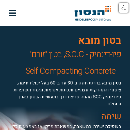

בטון מובא
פיו-דינמיק - S.C.C, בטון "זורם"
Self Compacting Concrete
בטון מובא בדרגת חוזק ב-30 עד ב-60 בעל יכולת זרימה,
ציפוף והתהדקות עצמיים ותכונות אטימות וגימור משופרות.
פיודינמיק SCC מהווה פריצת דרך בתעשיית הבטון בארץ
ובעולם
שימה
בשפיכה ישירה. במשאבה, במשאבת מייקו או באמצעות כלי