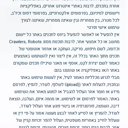
אחרת בתכנים, לרבות באתרי אינטרנט אחרים, באפליקציות
ויישומים למיניהם, בפרסומים אלקטרוניים, בפרסומי דפוס וכיו"ב,
לכל מטרה, בין מסחרית ובין שאינה מסחרית, שאיננה לצורך
שימוש אישי ופרטי.
אין להפעיל או לאפשר להפעיל ביחס לתכנים באתר כל יישום
מחשב או כל אמצעי אחר, לרבות תוכנות מסוג Crawlers, Robots
וכדומה, לשם חיפוש, סריקה, העתקה או אחזור אוטומטי של
תכנים מתוך האתר בכלל זה, אין ליצור ואין להשתמש באמצעים
כאמור לשם יצירת לקט, אוסף או מאגר שיכילו תכנים שמקורם
באתר ו/או באפליקציה או שהוצגו בהם.
מבלי לגרוע מכלליות האמור לעיל, אין לעשות שימוש באתר
ובתכניו, להעלות לאתר ((Upload לשלוף, לשדר, להפיץ, לפרסם
מידע או חומר אחר העלול להגביל או למנוע מאחר את השימוש
באתר; האסור לפרסום או לשימוש, או מהווה איום, העלבה, הוצאת
דיבה, השמצה, פורנוגרפיה או ביטוי פוגע אחר העלול לעודד,
לשדל, להמריץ או לסייע לאחר לבצע מעשה אסור על-פי דין או
שעלול לחייב באחריות משפטית; העלול להפר זכויות קניין של
אחר, לרבות קניין רוחני, זכויות יוצרים, פטנטים, זכויות להגנת