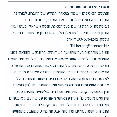
מאגרי מידע ואבטחת מידע
הנתונים הנאספים יישמרו במאגרי המידע של החברה. לצורך זה
החברה הינה בעל השליטה במאגר המידע, וכתובתו: רחוב
ז'בוטינסקי 5 רמת גן, שם בעל המאגר: הנסון (ישראל) בע"מ ו/או
הנסון מוצרי מחצבה (ישראל) בע"מ ו/או הנסון ים שותפות מוגבלת.
טלפון: 03-5764242. דוא"ל:
Tal.berger@hanson.biz
המידע שתמסור בעת שימושך בשירותים, כמתבקש בהתאם לסוג
השירות, וכן כל מידע אשר ייאסף אודותיך בקשר לשירותים ישמרו
במאגרי המידע הרשומים של החברה, אשר יעשה בו שימוש על פי
הוראות הדין ובהתאם לתנאי השימוש. החברה מיישמת מערכות
לאבטחת מידע ומשקיעה מאמצים רבים ביישום ובשמירה על
אבטחת השירותים והמידע האישי של המשתמשים (בין בעצמנו
ובין באמצעות קבלת שירותים מצדדים שלישיים שהינם ספקי
שירותים מוסמכים). המידע האישי מאוחסן על שרתים מאובטחים
של החברה ו/או צדדים שלישים המספקים לחברה שירותי ענן.
החברה מיישמת נהלים ומדיניות אבטחת מידע כמקובל בתעשייה