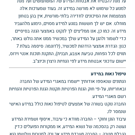
על מנת להבטיח את אבטחת המידע של המשתמשים ועל מנת
למנוע כל שימוש לא מורשה במידע זה. בעוד שמערכות אלה
מצמצמות את הסיכונים לחדירה בלתי-מורשית, אין בהן בטחון
מוחלט. אם יש לך חששות בנוגע למידע מסוים, הימנע מלהעביר
מידע זה. כמו כן, אנו ממליצים לך לנקוט באמצעי הגנה בסיסיים
כדי לשמור ולהגן על המידע שלך במכשיר ממנו אתה גולש באתר,
כגון: הגדרת אמצעי הזדהות למכשיר, (לדוגמה: סיסמה בעלת 7
תווים לכל הפחות, טביעת אצבע, תבנית), התקנת תוכנת אנטי וירוס,
יישום עדכוני אבטחת מידע לפי הנחיות היצרן וכיוצ"ב.
טיפול נאות במידע
הנתונים שנאספו אודותיך יישמרו במאגרי המידע של החברה
ובאחריותו, על-פי חוק הגנת הפרטיות תקנות הגנת הפרטיות והנחיות
רשם מאגרי המידע.
החברה נוקט בשורה של אמצעים לטיפול נאות כולל במידע האישי
שנמסר לו;
עיבוד הוגן וחוקי – החברה מוודא כי עיבוד, איסוף ושמירת המידע
נעשה רק בהסכמה של נשוא המידע, או ממקורות הפועלים כדין.
הגבלת מטרה – החברה מעבדת מידע אך ורק למטרות שלשמן הוא