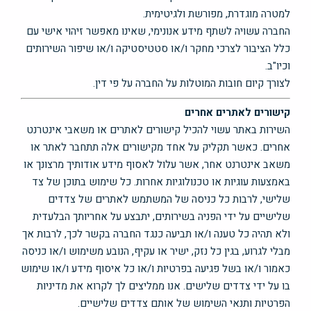
למטרה מוגדרת, מפורשת ולגיטימית.
החברה עשויה לשתף מידע אנונימי, שאינו מאפשר זיהוי אישי עם
כלל הציבור לצרכי מחקר ו/או סטטיסטיקה ו/או שיפור השירותים
וכיו"ב.
לצורך קיום חובות המוטלות על החברה על פי דין.
קישורים לאתרים אחרים
השירות באתר עשוי להכיל קישורים לאתרים או משאבי אינטרנט
אחרים. כאשר תקליק על אחד מקישורים אלה תתחבר לאתר או
משאב אינטרנט אחר, אשר עלול לאסוף מידע אודותיך מרצונך או
באמצעות עוגיות או טכנולוגיות אחרות. כל שימוש בתוכן של צד
שלישי, לרבות כל כניסה של המשתמש לאתרים של צדדים
שלישיים על ידי הפניה בשירותים, יתבצע על אחריותך הבלעדית
ולא תהיה כל טענה ו/או תביעה כנגד החברה בקשר לכך, לרבות אך
מבלי לגרוע, בגין כל נזק, ישיר או עקיף, הנובע משימוש ו/או כניסה
כאמור ו/או בשל פגיעה בפרטיות ו/או כל איסוף מידע ו/או שימוש
בו על ידי צדדים שלישים. אנו ממליצים לך לקרוא את מדיניות
הפרטיות ותנאי השימוש של אותם צדדים שלישיים.