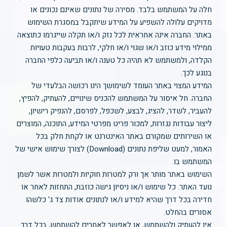
חלה על המשתמש בלבד. מסירה של נתונים שאינם נכונים או
מדויקים עלולה להשפיע על המידע שיתקבל במסגרת השימוש
באתר. החברה אינה אחראית לכל נזק ו/או תקלה שייגרמו כתוצאה
ממילוי מידע כוזב ו/או שגוי ו/או חלקי, לרבות בעקבות טעויות
הקלדה, ולמשתמש לא תהיה כל טענה ו/או תביעה כלפי החברה
בנוגע לכך.
המידע המצוי באתר העומד לשימושך הינו רכושה הבלעדי של
החברה. חל איסור על המשתמש להכניס שינויים, להעתיק, להפיץ,
להעביר, לשדר, להציג, לבצע, לשכפל, לפרסם, להנפיק רישיון,
ליצור עבודות נגזרות, למכור פריט מפרטי המידע, התוכנה, המוצרים
או השירותים שמקורם באתר האינטרנט או לקחת חלק בכל
האמור, למעט שליפת נתונים (Download) לצורך שימוש אישי של
המשתמש בו.
השימוש באתר מותר אך ורק למטרות חוקיות ולמטרות אשר לשמן
נועד האתר. כל שימוש ו/או ניסיון גישה כוזבת, התחזות לאחר או
חדירה בכל דרך שהיא למידע ו/או לנתונים אודות צד ג' כלשהו
אסורים בהחלט.
אין להעתיק ולהשתמש, או לאפשר לאחרים להשתמש, בכל דרך