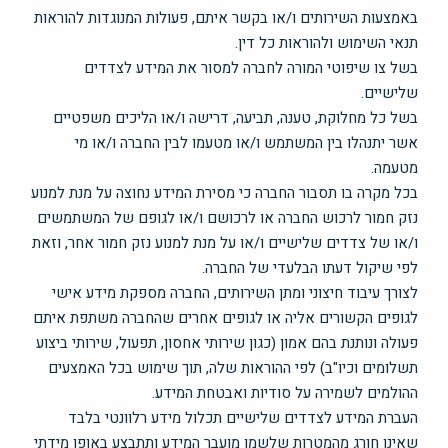
באמצעות השירותים ו/או בקשר איתם, פעולות המנוגדות להוראות
תנאי השימוש ולהוראות כל דין.
בשל צו שיפוטי המורה לחברה למסור את המידע לצדדים
שלישיים.
בשל כל מחלוקת, טענה, תביעה, דרישה ו/או הליכים משפטיים
אשר יתנהלו בין המשתמש ו/או מטעמו לבין החברה ו/או מי
מטעמה.
בכל מקרה בו תסבור החברה כי מסירת המידע נחוצה על מנת למנוע
נזק חמור לרכוש החברה או לרכושם ו/או לגופם של המשתמשים
ו/או של צדדים שלישיים ו/או על מנת למנוע נזק חמור אחר, וזאת
לפי שיקול דעתו הבלעדי של החברה.
לצורך עיבוד חיצוני ומתן השירותים, החברה מספקת מידע אישי
לגופים הקשורים אליה או לגופים אחרים שהחברה משתפת איתם
פעולה ונותנת בהם אמון (כגון שירותי אחסון, תפעול, שירותי ביצוע
תשלומים וכיו"ב) לפי ההוראות שלה, תוך שימוש בכל האמצעים
ההולמים לשמירה על סודיות ואבטחת המידע.
העברת המידע לצדדים שלישיים תכלול מידע רלוונטי בלבד
שאינו חורג מהמטרות שלשמן מועבר המידע ותתבצע באופן מידתי