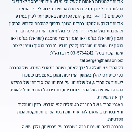
אודותיי למטרות האמורות לעיל וכי מידע אודותיי יימסר לצדדי ג׳
הרלוונטיים לצורך קבלת מידע ו/או שירות. ידוע לי כי בהתאם
לסעיפים 13 ו-14 בחוק הגנת הפרטיות באפשרותי לעיין במידע
אודותיי ולבקש לתקנו במידת הצורך בכפוף להוכחת הדרוש התיקון
ולהסכמת בעל המאגר. ידוע לי כי בעל מאגר המידע הינה חברת
הנסון (ישראל) בע"מ ו/או הנסון מוצרי מחצבה (ישראל) בע"מ ו/או
הנסון ים שותפות מוגבלת (להלן יחדיו: "חברת הנסון") וניתן ליצור
עימה קשר בטל': 03-5764242 או בדוא"ל:
tal.berger@hanson.biz
כל המידע שיועלה על ידך לאתר, נשמר במאגרי המידע של החברה
כפי שיפורט להלן בהמשך המדיניות ומוגן באמצעים שנועדו
לשמור על המידע, על שלמותו, על זמינותו ועל סודיותו של המידע.
ההגנה והשמירה על המידע וסודיותו, נחוצים על מנת שנוכל להעניק
לך את השירות.
מאגרי המידע של החברה מטופלים לפי הנדרש בדין ומנוהלים
ומאובטחים בהתאם להוראות חוק הגנת הפרטיות ותקנות הגנת
הפרטיות.
החברה רואה חשיבות רבה בשמירה על פרטיותך, ולכן עושה