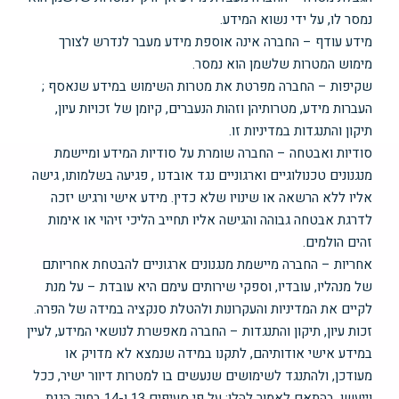
נמסר לו, על ידי נשוא המידע.
מידע עודף – החברה אינה אוספת מידע מעבר לנדרש לצורך
מימוש המטרות שלשמן הוא נמסר.
שקיפות – החברה מפרטת את מטרות השימוש במידע שנאסף ;
העברות מידע, מטרותיהן וזהות הנעברים, קיומן של זכויות עיון,
תיקון והתנגדות במדיניות זו.
סודיות ואבטחה – החברה שומרת על סודיות המידע ומיישמת
מנגנונים טכנולוגיים וארגוניים נגד אובדנו , פגיעה בשלמותו, גישה
אליו ללא הרשאה או שינויו שלא כדין. מידע אישי ורגיש יזכה
לדרגת אבטחה גבוהה והגישה אליו תחייב הליכי זיהוי או אימות
זהים הולמים.
אחריות – החברה מיישמת מנגנונים ארגוניים להבטחת אחריותם
של מנהליו, עובדיו, וספקי שירותים עימם היא עובדת – על מנת
לקיים את המדיניות והעקרונות ולהטלת סנקציה במידה של הפרה.
זכות עיון, תיקון והתנגדות – החברה מאפשרת לנושאי המידע, לעיין
במידע אישי אודותיהם, לתקנו במידה שנמצא לא מדויק או
מעודכן, ולהתנגד לשימושים שנעשים בו למטרות דיוור ישיר, ככל
וייעשו, בהתאם לאמור להלן: על פי סעיפים 13 ו-14 בחוק הגנת