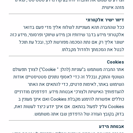
המידע שישמש את החברה יהיה בעיקרו מידע סטטיסטי, שאינו
מזהה אישית.
דיוור ישיר אלקטרוני
ככל שהחברה תהא מעוניינת לשלוח אליך מדי פעם בדואר
אלקטרוני מידע בדבר שירותיו וכן מידע שיווקי ופרסומי, מידע כזה
ישוגר אליך רק אם נתת הסכמה מפורשת לכך, ובכל עת תוכל
לבטל את הסכמתך ולחדול מקבלתו.
Cookies
אתר החברה משתמש ב"עוגיות (להלן: " Cookie") לצורך תפעולם
השוטף והתקין, ובכלל זה כדי לאסוף נתונים סטטיסטיים אודות
השימוש באתר, לאימות פרטים, כדי להתאים את האתר
להעדפותיך האישיות ולצורכי אבטחת מידע. דפדפנים מודרניים
כוללים אפשרות להימנע מקבלת Cookies ואם אינך מעונין ב
Cookies עליך לפעול בהתאם. אם אינך יודע כיצד לעשות זאת,
בדוק בקובץ העזרה של הדפדפן שבו אתה משתמש.
אבטחת מידע