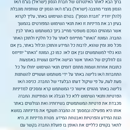
ברוך הבא לאתר האינטרנט של חברת הנסון (ישראל) בע"מ ו/או
הנסון מוצרי מחצבה (ישראל) בע"מ ו/או הנסון ים שותפות מוגבלת
(להלן יחדיו: "חברת הנסון"). בטרם השימוש באתר, עליך לקרוא
בעיון רב את מדיניות זו ואת תנאי השימוש המפורטים בהמשך
אשר המהווים הסכם משפטי מחייב בינך כמשתמש באתר לבין
החברה. המונח "האתר" מתייחס לאתר על כל חלקיו ולתוכן האתר
מכל סוג ומין שהוא, לרבות כל המידע והתוכן הכלול באתר, בין אם
הוא גלוי למשתמשים ובין אם לאו. כמו כן, המונח "האתר" יתייחס
גם לחלקים של האתר אשר הגישה אליהם נעשית באמצעות
כתובות אחרות ושמות מתחם דומים תנאי השימוש יחולו על כל
התחברות ו/או גלישה באתר על ידי משתמש ועשויים להשתנות
מעת לעת, על פי שיקול דעתו הבלעדי של החברה. כניסה ו/או
גלישה באתר מהווים אישור כי המשתמש קרא ומסכים למדיניות
הפרטיות ותנאי השימוש ללא כל הגבלה או הסתייגות. החברה
מכבדת את פרטיות המשתמשים בשירותיה ואת הגולשים באתר
אותו היא מפעילה ובמסמך זה החברה תשקף את מדיניותה בנושא
הגנת המידע והפרטיות ואבטחת המידע. מטרת מדיניות זו, היא
לתאר בקווים כלליים את האופן בו פועלת החברה בקשר עם