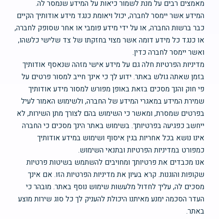
מאמצים רבים על מנת לשמור כיאות על המידע שנמסר לה.
המידע אשר יימסר לחברה, יכול ויאומת כנגד מידע אודותיך הקיים
כבר ברשות החברה, או על ידי מידע פומבי או אחר שסופק לחברה,
או כנגד כל מידע דומה אשר מצוי בחזקתו של צד שלישי כלשהו,
ואשר יימסר לחברה כדין.
מדיניות הפרטיות חלה גם על מידע אישי מזהה שנאסף אודותיך
בזמן שאתה גולש באתר. ידוע לך כי אינך חייב למסור פרטים על
פי חוק והנך מסכים בזאת באופן מפורש למסור מידע אודותיך
שמירת המידע במאגרי המידע של החברה, ולשימוש האמור לעיל
בפרטים שמסרת, ומאשר כי השימוש בהם לצורך מתן השירות, לא
ייחשב כפגיעה בפרטיותך. בשימוש באתר הינך מסכים כי החברה
אינו נושא בכל אחריות בגין איסוף ושימוש במידע אודותיך
כמפורט במדיניות הפרטיות ובתנאי השימוש.
אנו מכבדים את פרטיותך ומחויבים להשתמש בשיטות פרטיות
שקופות והוגנות. קרא בעיון את מדיניות הפרטיות הזו. אם אינך
מסכים לה, עליך לחדול מלעשות שימוש נוסף באתר. מובהר כי
העדר הסכמה ימנע מאיתנו היכולת להעניק לך כל סוג שירות מוצע
באתר.