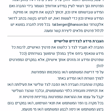
הפרטיות הנך רשאי לעיין במידע אודותיך השמור בידי החברה ואם
המידע שברשותנו אינו נכון, זכותך לבקש את תיקונו. או מחיקת
המידע שאינו נכון כדי לעשות זאת, יש להגיש בקשה בכתב לדואר
אלקטרוני tal.berger@hanson.biz בכל פניה לחברה בנושא יש
לכלול פרטים מלאים ליצירת קשר ומענה.
העברת מידע לצדדים שלישיים
החברה לא תעביר לצד ג' כלשהו את פרטיך האישיים, לרבות כל
מידע שנאסף ביחס אליך במהלך שימושך בשירותים (ככל
שפרטים ומידע זה מזהים אותך אישית), אלא במקרים המפורטים
להלן:
על פי דרישת המשתמש ו/או בהסכמתו המפורשת.
לצורך השרות ו/או המידע באתר.
במקרה שהחברה העבירה ו/או הסבה לצד שלישי את פעילותה ו/או
את זכויותיה וחובותיה כלפי המשתמשים, ובלבד שהצד השלישי
יקבל על עצמו את ההוראות המפורטות במדיניות פרטיות זו.
בכל מקרה בו הפר המשתמש את תנאי השימוש, ו/או במקרים בהם
ביצע המשתמש או ניסה לבצע המשתמש ו/או מי מטעמו,