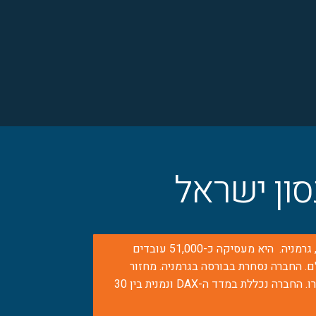
סון ישראל
הנהלת חברת האם ממוקמת בעיר היידלברג, גרמניה. היא מעסיקה כ-51,000 עובדים
ות ברחבי העולם. החברה נסחרת בבורסה בגרמניה. מחזור
המכירות ב-2024 עמד על כ-21 מיליארד יורו. החברה נכללת במדד ה-DAX ונמנית בין 30