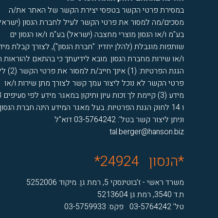
במסירת פרטי הקשר בטפסי יצירת הקשר של האתר את/ה
מסכים/מה למסור את פרטי הקשר לעיל לחברת הנסון (ישראל
בע"מ ו/או הנסון מוצרי מחצבה (ישראל) בע"מ ו/או הנסון ים
שותפות מוגבלת (להלן יחדיו: "חברת הנסון"), לצורך קבלת מיד
ו/או שירות מחברת הנסון. מובא לידיעתך כי בהתאם להוראות ח
הגנת הפרטיות: (1) אינך חייב/ת למ
פרטי הקשר לא נוכל ליצור עמך קשר לצורך מתן שירות ו/או
מידע (3) ק
ו 14 לחוק הגנת הפרטיות. בעל מאגר המידע הינה חברת הנסון
וניתן ליצור קשר בטל': 03-5764242 דוא"ל
tal.berger@hanson.biz
*הנסון
24924*
משרד ראשי - ז’בוטינסקי 5, רמת גן. מיקוד 5252006
ת.ד 3540, רמת גן 5213604
טל’ 03-5764242 פקס: 03-5759933