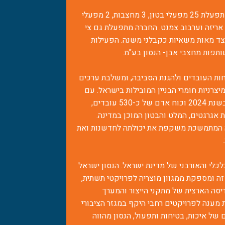
הנסון ישראל נוסדה בשנת 1963. החברה מתפעלת 25 מפעלי בטון, 3 מחצבות, 2 מפעלי
 אריזה וערבוב צמנט. החברה מתפעלת גם צי
צד מאות משאיות כקבלני משנה. הפעילות
תפות מחצבי אבן- הנסון בע"מ.
חות העובדים ולהגנת הסביבה, ומשלבת ערכים
צרניות חומרי הבניין המובילות בישראל. עם
הכנסות מוערכות של כ-1.2 מיליארד דולר בשנת 2024 וכוח אדם של כ-530 עובדים,
 אגרגטים, המלט והבטון המוכן במדינה.
ה המתמשכת משקפת את יכולתה לחדשנות ואת
לכלי והאורבני של מדינת ישראל. הנסון ישראל
 ומספקת ממגוון מוצריה לפרויקטי תשתית,
יסה הארצית של מתקני הייצור והמערך
ענה לפרויקטים רחבי היקף במגזר הציבורי
של איכות, בטיחות ותפעול, הנסון מהווה