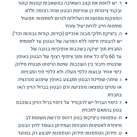
ד. יש לווסת את קצב השאיבה במשאבות קטנות קוטר
ובקווי צינורות כן שזרימת הבטון תהיה רצופה
וללא
הפסקות ממושכות העלולות לגרום לסתימות. תפעול
סתימות חייב להיות יעיל ומהיר .
ה. ביציקת חלקי מבנה אנכיים (קירות, קורות גבוהות וכד')
יש להבטיח זרימה ללא הפרעה של הבטון עד לתחתית
התבנית
תוך יציקה בשכבות אופקיות בגובה של
עד
60
ס"מ כל אחת
ותוך ציפוף רצוף של
הבטון באופן
שיבטיח חיבור בין השכבות. שיטת הריטוט תבטיח סילוק
כיסי אוויר ובועות כלפי מעלה ולא
כלפי פני התבניות.
ו. שימה-שפיכת הבטון תתבצע באופן שימנע סגרגציה
או נתזים כתוצאה מפגיעת זרם הבטון בברזל
הזיון ו/או
בתבנית.
ז. כיסוי הברזל-יש להקפיד על כיסוי ברזל הזיון בשכבת
בטון בהתאם לתכנית.
ח. טפסנות-ביציקות בטון דחוס נדרשת תשומת לב
מיוחדת לאטימות התבניות ועמידתן בעומד
לחץ הבטון.
ט. פירוק הטפסנות-פירוק הטפסנות יתבצע רק במועד