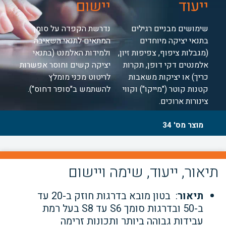
ייעוד
יישום
שימושים מבניים רגילים
נדרשת הקפדה על סומך
בתנאי יציקה מיוחדים
המתאים לתנאי השאיבה
(מגבלות ציפוף, צפיפות זיון,
ולמידות האלמנט (בתנאי
אלמנטים דקי דופן, תקרות
יציקה קשים וחוסר אפשרות
כריך) או יציקות משאבות
לריטוט מכני מומלץ
קטנות קוטר ("מייקו") וקווי
להשתמש ב"סופר דחוס").
צינורות ארוכים.
מוצר מס' 34
תיאור, ייעוד, שימה ויישום
תיאור
: בטון מובא בדרגות חוזק ב-20 עד
ב-50 ובדרגות סומך S6 עד S8 בעל רמת
עבידות גבוהה ביותר ותכונות זרימה