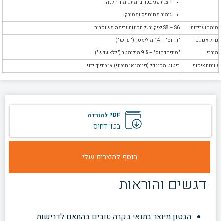
הצגת פני בטון ברמת גימור חלקה
גימור מחוספס ומסורק
סומך ועבידות
S8 – S6 יציק ובעל תכונות זרימה משופרות
גודל אגרגט
"דחוס" – 14 מילימטר (" עדש ")
מירבי
"סופר דחוס" – 9.5 מילימטר ("ללא עדש")
שיטת ציפוף
ריטוט מכני קל (פנימי או חיצוני) או ציפוף ידני
PDF להורדה
בטון דחוס
דגשים והוראות
הבטון מיוצר בתנאי בקרה טובים בהתאם לדרישות