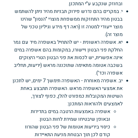
ובחוזק שנקבע ע"י המתכנן.
י. במקרים בהם נדרש פירוק תבניות מהיר ניתן להשתמש
בבטון מהיר התחזקות ממשפחת מוצרי
"הנסון" שהינו
מוצר ייעודי למטרה זו (ראה דף מידע וגיליון טכני של
מוצר זה).
יא. אשפרה ראשונית - יש להתחיל באשפרה מיד עם גמר
החלקת פני הבטון ויישורו, במקומות בהם
אשפרה במים
אינה אפשרית, יש לכסות את פני הבטון הטרי היצוקים
בשכבה אטומה מתאימה שתוכננה
מראש (יריעות, תחליב
אשפרה וכד').
יב. אשפרה מאוחרת - האשפרה תימשך 7 ימים,
יש לתכנן
את אמצעי האשפרה מראש. האשפרה
תתבצע באחת
השיטות המקובלות כמפורט להלן, כפוף לצורך,
לאמצעים ולהוראות המתכנן:
אשפרה באמצעות הרטבה במים בתדירות
ובאופן שיבטיחו שמירת לחות הבטון.
כיסוי ביריעות אטומות של פני הבטון שהורוו
קודם לכן תוך הבטחת מניעת התאיידות