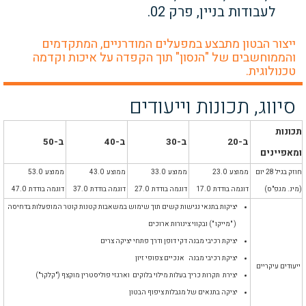
לעבודות בניין, פרק 02.
ייצור הבטון מתבצע במפעלים המודרניים, המתקדמים
והממוחשבים של "הנסון" תוך הקפדה על איכות וקדמה
טכנולוגית.
סיווג, תכונות וייעודים
תכונות
ב-20
ב-30
ב-40
ב-50
ומאפיינים
חוזק בגיל 28 יום
ממוצע 23.0
ממוצע 33.0
ממוצע 43.0
ממוצע 53.0
(מינ. מגפ"ס)
דוגמה בודדת 17.0
דוגמה בודדת 27.0
דוגמה בודדת 37.0
דוגמה בודדת 47.0
יציקות בתנאי נגישות קשים תוך שימוש במשאבות קטנות קוטר המופעלות בדחיסה
( "מייקו ") ובקווי צינורות ארוכים
יציקת רכיבי מבנה דקי דופן ודרך פתחי יציקה צרים
יציקת רכיבי מבנה אנכיים צפופי זיון
ייעודים עיקריים
יצירת תקרות כריך בעלות מילוי בלוקים וארגזי פוליסטרין מוקצף ("קלקר")
יציקה בתנאים של מגבלות ציפוף הבטון