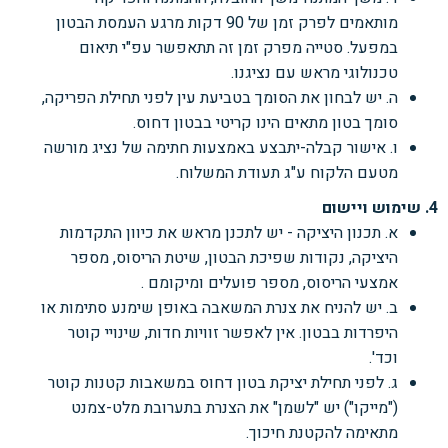
מותאמים לפרק זמן של 90 דקות מרגע העמסת הבטון
במפעל. סטייה מפרק זמן זה תתאפשר עפ"י תיאום
טכנולוגי מראש עם נציגנו.
ה. יש לבחון את הסומך בטביעת עין לפני תחילת הפריקה,
סומך בטון מתאים הינו קריטי בבטון דחוס.
ו. אישור קבלה-יתבצע באמצעות חתימה של נציג מורשה
מטעם הלקוח ע"ג תעודת המשלוח.
4. שימוש ויישום
א. תכנון היציקה - יש לתכנן מראש את כיוון התקדמות
היציקה, נקודות שפיכת הבטון, שיטת הריסוס,
מספר
אמצעי הריסוס, מספר פועלים ומיקומם .
ב. יש להניח את צנרת המשאבה באופן שימנע סתימות או
היפרדות בבטון. אין לאפשר זוויות חדות, שינויי
קוטר
וכד'.
ג. לפני תחילת יציקת בטון דחוס במשאבות קטנות קוטר
("מייקו") יש "לשמן" את הצנרת בתערובת
מלט-צמנט
מתאימה להקטנת חיכוך.