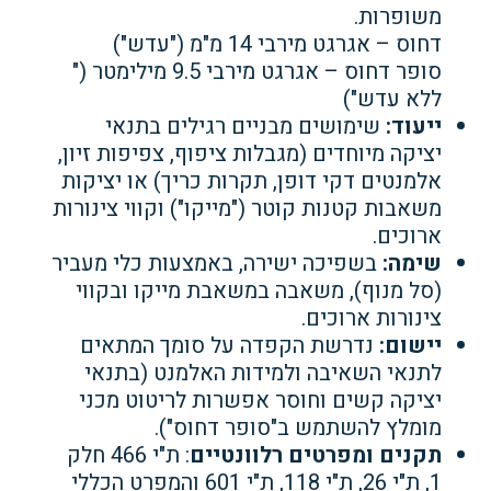
משופרות.
דחוס – אגרגט מירבי 14 מ"מ ("עדש")
סופר דחוס – אגרגט מירבי 9.5 מילימטר ("
ללא עדש")
ייעוד:
שימושים מבניים רגילים בתנאי
יציקה מיוחדים (מגבלות ציפוף, צפיפות זיון,
אלמנטים דקי דופן, תקרות כריך) או יציקות
משאבות קטנות קוטר ("מייקו") וקווי צינורות
ארוכים.
שימה:
בשפיכה ישירה, באמצעות כלי מעביר
(סל מנוף), משאבה במשאבת מייקו ובקווי
צינורות ארוכים.
יישום:
נדרשת הקפדה על סומך המתאים
לתנאי השאיבה ולמידות האלמנט (בתנאי
יציקה קשים וחוסר אפשרות לריטוט מכני
מומלץ להשתמש ב"סופר דחוס").
תקנים ומפרטים רלוונטיים
: ת"י 466 חלק
1, ת"י 26, ת"י 118, ת"י 601 והמפרט הכללי