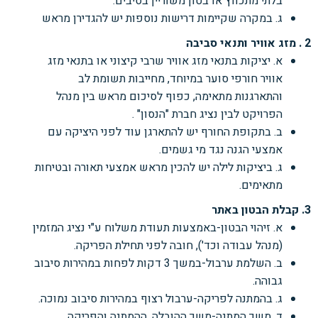
בלתי מתכווץ או בטון משוריין בסיבים.
ג. במקרה שקיימות דרישות נוספות יש להגדירן מראש
2 . מזג אוויר ותנאי סביבה
א. יציקות בתנאי מזג אוויר שרבי קיצוני או בתנאי מזג
אוויר חורפי סוער במיוחד, מחייבות תשומת
לב
והתארגנות מתאימה, כפוף לסיכום מראש בין מנהל
הפרויקט לבין נציג חברת "הנסון" .
ב. בתקופת החורף יש להתארגן עוד לפני היציקה עם
אמצעי הגנה נגד מי גשמים.
ג. ביציקות לילה יש להכין מראש אמצעי תאורה ובטיחות
מתאימים.
3. קבלת הבטון באתר
א. זיהוי הבטון-באמצעות תעודת משלוח ע"י נציג המזמין
(מנהל עבודה וכד'), חובה לפני תחילת הפריקה.
ב. השלמת ערבול-במשך 3
דקות לפחות במהירות סיבוב
גבוהה.
ג. בהמתנה לפריקה-ערבול רצוף במהירות סיבוב נמוכה.
ד. משך המתנה-משך ההובלה, ההמתנה והפריקה