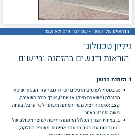
הדחוסים של "הנסון" - שם דבר, זורם ולא נעצר
גיליון טכנולוגי
הוראות ודגשים בהזמנה וביישום
1. הזמנת הבטון
א. בנוסף לפרטים הרגילים יוגדרו גם: ייעוד הבטון, שיטת
ההובלה (משאבת מייקו או אחר), אורך
צנרת השאיבה,
קצב אספקה רצוי, משך המתנה משוער לכל ערבל, בעיות
גישה ותמרון באתר .
ב. במידת הצורך תכלול ההזמנה דרישה למוצר משולב של
בטון דחוס עם בטון משופר אטימות,
משופר החלקה,