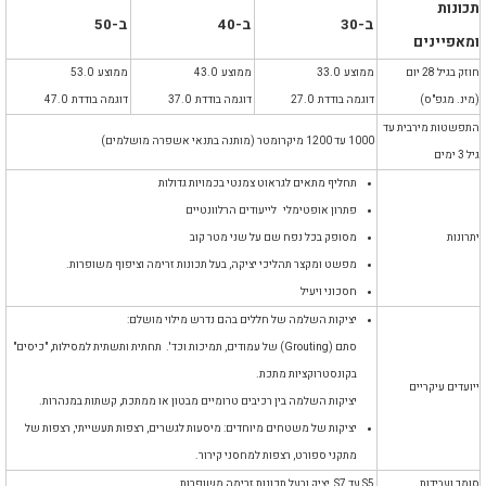
תכונות
ב-30
ב-40
ב-50
ומאפיינים
חוזק בגיל 28 יום
ממוצע 33.0
ממוצע 43.0
ממוצע 53.0
(מינ. מגפ"ס)
דוגמה בודדת 27.0
דוגמה בודדת 37.0
דוגמה בודדת 47.0
התפשטות מירבית עד
1000 עד 1200 מיקרומטר (מותנה בתנאי אשפרה מושלמים)
גיל 3 ימים
תחליף מתאים לגראוט צמנטי בכמויות גדולות
פתרון אופטימלי לייעודים הרלוונטיים
יתרונות
מסופק בכל נפח שם על שני מטר קוב
מפשט ומקצר תהליכי יציקה, בעל תכונות זרימה וציפוף משופרות.
חסכוני ויעיל
יציקות השלמה של חללים בהם נדרש מילוי מושלם:
סתם (Grouting) של עמודים, תמיכות וכד'. תחתית ותשתית למסילות, "כיסים"
בקונסטרוקציות מתכת.
ייועדים עיקריים
יציקות השלמה בין רכיבים טרומיים מבטון או ממתכת, קשתות במנהרות.
יציקות של משטחים מיוחדים: מיסעות לגשרים, רצפות תעשייתי, רצפות של
מתקני ספורט, רצפות למחסני קירור.
סומך ועבידות
S5 עד S7, יציק ובעל תכונות זרימה משופרות