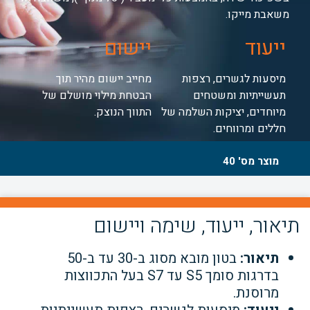
משאבת מייקו.
ייעוד
יישום
מיסעות לגשרים, רצפות
מחייב יישום מהיר תוך
תעשייתיות ומשטחים
הבטחת מילוי מושלם של
מיוחדים, יציקות השלמה של
התווך הנוצק.
חללים ומרווחים.
מוצר מס' 40
תיאור, ייעוד, שימה ויישום
תיאור:
בטון מובא מסוג ב-30 עד ב-50
בדרגות סומך S5 עד S7 בעל התכווצות
מרוסנת.