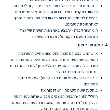
ד. תוספת סיבים לערבל באתר אפשרית רק עפ"י תיאום
מראש. במקרים כאלה נדרש ערבול נוסף ותוספת מים
בהתאם להנחיות מוגדרות מראש (לא ניתן למדוד סומך
לאחר תוספת סיבים).
ה. אישור קבלה - יתבצע באמצעות חתימה של נציג
מורשה מטעם הלקוח ע״ג תעודת המשלוח.
4. שימוש ויישום
א. שימוש בבטון מפוצה התכווצות מחייב התארגנות
מתאימה שתבטיח נקודות שפיכה מתאימות, נוחות וזרימה
טובה של התערובת הטרייה לחלל/לתווך/לתבנית הנוצקים
ונקודות לבקרת טיב המילוי.
ב. יש לארגן אמצעי שפיכה (שקתות) ואמצעי ריטוט
מתאימים.
ג. הכנת שטח היציקה - יש לנקות את
החלל/התווך/התבנית הנוצקים מכל שאריות בטון רופף,
לכלוך וכד' ולהרטיב את פני השטח והתבנית במים באופן
שלא יספגו מים מהבטון הטרי הנוצק.