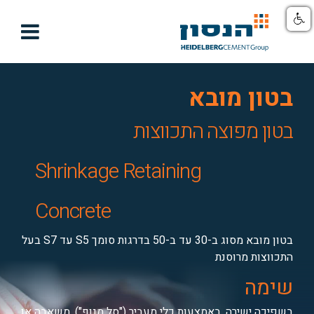

בטון מובא
בטון מפוצה התכווצות
Shrinkage Retaining
Concrete
בטון מובא מסוג ב-30 עד ב-50 בדרגות סומך S5 עד S7 בעל
התכווצות מרוסנת
שימה
בשפיכה ישירה, באמצעות כלי מעביר ("סל מנוף"), משאבה או