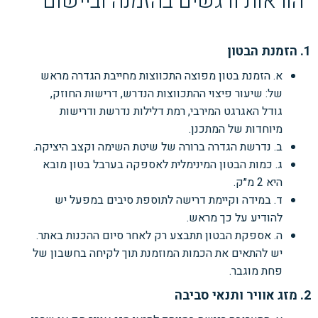
הוראות ודגשים בהזמנה וביישום
1. הזמנת הבטון
א. הזמנת בטון מפוצה התכווצות מחייבת הגדרה מראש
של: שיעור פיצוי ההתכווצות הנדרש, דרישות החוזק,
גודל האגרגט המירבי, רמת דלילות נדרשת ודרישות
מיוחדות של המתכנן.
ב. נדרשת הגדרה ברורה של שיטת השימה וקצב היציקה.
ג. כמות הבטון המינימלית לאספקה בערבל בטון מובא
היא 2 מ״ק.
ד. במידה וקיימת דרישה לתוספת סיבים במפעל יש
להודיע על כך מראש.
ה. אספקת הבטון תתבצע רק לאחר סיום ההכנות באתר.
יש להתאים את הכמות המוזמנת תוך לקיחה בחשבון של
פחת מוגבר.
2. מזג אוויר ותנאי סביבה