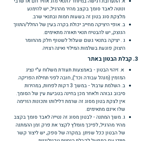
א. התערובת רגישה במיוחד לתנאי מזג אוויר חם או שרבי
ונוטה לאבד סומך בקצב מהיר מהרגיל, יש להימנע
מלצקת סוג בטון זה בשעות חמות ובתנאי שרב.
ב. אופי היציקה מחייב יכולת בקרה בעין של החלל/התווך
הנוצק, יש להבטיח תנאי תאורה מתאימים.
ג . יציקה בתנאי גשם שעלול לשטוף חלק מהחומר
היצוק פוגעת בשלמות המילוי ואינה רצויה.
3. קבלת הבטון באתר
א. זיהוי הבטון - באמצעות תעודת משלוח ע"י נציג
המזמין (מנהל עבודה וכד'), חובה לפני תחילת הפריקה.
ב. השלמת ערבול - במשך 3 דקות לפחות, במהירות
סיבוב גבוהה ולאחר מכן בחינה בטביעת עין של הסומך.
אין לצקת בטון מסוג זה שרמת דלילותו ותכונות הזרימה
שלו אינם מתאימים.
ג. משך המתנה - לבטון מסוג זה נטייה לאבד סומך בקצב
מהיר מהרגיל, לפיכך מומלץ לקצר את פרק זמן ההמתנה
של הבטון ככל שניתן. במקרה של ספק, יש ליצור קשר
מיידי עם המפעל לקבלת הנחיות טכנולוגיות.