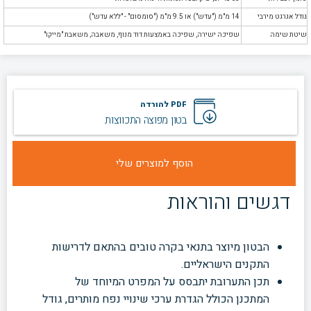
גודל אגרגט מירבי
14 מ"מ ("עדש") או 9.5 מ"מ ("סומסום" - "ללא עדש")
שיטת שימה
שפיכה ישירה, שפיכה באמצעות דוד מנוף, משאבה, משאבת "מייקו"
PDF להורדה
בטון מפוצה התכווצות
דגשים והוראות
הבטון מיוצר בתנאי בקרה טובים בהתאם לדרישות
התקנים הישראליים.
תכן התערובת יתבסס על המפרט המיוחד של
המתכנן הכולל הגדרת ערכי שינויי נפח מותרים, גודל