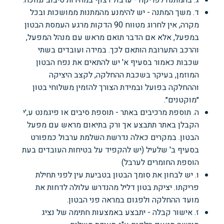
ד. משך המתנה - יש להימנע מהמתנות ממושכות ובכל
מקרה, אין לחרוג מטווח 90 הדקות מרגע העמסת הבטון
במפעל, אלא אם הדבר תואם מראש עם מנהל המפעל,
והרכב התערובת הותאם לכך. במידה ועובדים בשתי
שכבות כאמור בסעיף א' יש להתאים את נפח הבטון
המוזמן, בעיקר בשכבת ההחלקה, לקצב היציקה
וההחלקה בפועל ובמידת הצורך להזמין משלוחי בטון
״מוקטנים״.
ה. תוספת מרכיבים באתר - תוספת סיבים או פיגמנט ע,׳י
הקבלן באתר תתבצע אך ורק בתיאום מראש עם מפעל
הבטון. במקרים כאלה נדרשת השלמת ערבול כמפורט
בסעיף ב' שלעיל (יש להקפיד על בטיחות העובדים בעת
הוספת החומרים לערבל)
ו. יש לבחון את סומך הבטון בטביעת עין לפני תחילת
פריקתו. יציקת בטון דליל מהנדרש עלולה לדחות את
מועד ההחלקה ולפגום במראה פני הבטון.
ז. אישור קבלה - יתבצע באמצעות חתימה של נציג