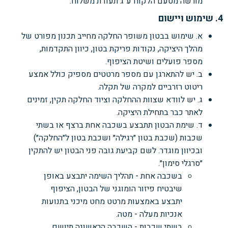
מורשה מטעם הלקוח ע"ג תעודת משלוח.
4. שימוש ויישום
א. שימוש בבטון משופר החלקה מחייב תכנון מפורט של
מהלך היציקה, נקודות פריקת בטון, כיוון התקדמות,
מספר פועלים ושיטת הציפוף.
ב. יש להתארגן עם מספר מרטטים מספיק כולל אמצע
ריטוט רזרביים למקרה של תקלה.
ג. יש לוודא שצוות ההחלקה וציוד החלקה תקין, זמינים
לאתר כבר בתחילת היציקה.
ד. שימת הבטון תתבצע בשכבה אחת ברצף או בשתי
שכבות (שכבת בטון ״רגילה״ ושכבת בטון ל״החלקה״)
ובכיוון מוגדר. לשם קביעת גובה פני הבטון יש להתקין
״סרגלי סימון״.
בשכבה אחת - תהליך השימה יתבצע באופן
שיבטיח פיזור הומוגני של הבטון, הציפוף
יתבצע באמצעות מרטט מחט מיכני בתנועות
אנכיות מעלה - מטה.
בשתי שכבות - השכבה הראשונה תיושם