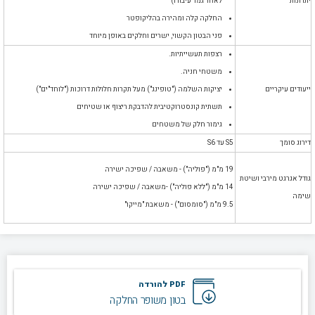
יתרונות
לאחר גמר עיבודו)
החלקה קלה ומהירה בהליקופטר
פני הבטון הקשוי, ישרים וחלקים באופן מיוחד
רצפות תעשייתיות.
משטחי חניה.
ייעודים עיקריים
יציקות השלמה ("טופינג") מעל תקרות חלולות דרוכות ("לוחד"ים")
תשתית קונסטרוקטיבית להדבקת ריצוף או שטיחים
גימור חלק של משטחים
דירוג סומך
S5 עד S6
19 מ"מ ("פוליה") - משאבה / שפיכה ישירה
גודל אגרגט מירבי ושיטת
14 מ"מ ("ללא פוליה") -משאבה / שפיכה ישירה
שימה
9.5 מ"מ ("סומסום") - משאבת "מייקו"
PDF להורדה
בטון משופר החלקה