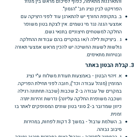
והתארגנות מתאימה, כפוף לסיכום מראש בין מנהל
הפרויקט לבין נציג חב' "הנסון".
ב. בתקופת החורף יש להתארגן עוד לפני היציקה עם
אמצעי הגנה נגד מי גשמים. אין לצקת בטון משופר
החלקה למשטחים חיצוניים בתנאי גשם.
ג . ביציקות לילה ו/או במקרים בהם עבודות ההחלקה
גולשות לשעות החשיכה יש להכין מראש אמצעי תאורה
ובטיחות מתאימים.
3. קבלת הבטון באתר
א. זיהוי הבטון - באמצעות תעודת משלוח ע"י נציג
המזמין (מנהל עבודה וכד'), חובה לפני תחילת הפריקה.
במקרים של עבודה ב-2 שכבות (שכבה תחתונה רגילה
ושכבה משופרת החלקה עליונה) נדרשת זהירות יתרה
כיוון שמדובר ב-2 סוגי בטון שונים המסופקים לאתר בו
זמנית.
ב. השלמת ערבול - במשך 3 דקות לפחות, במהירות
סיבוב גבוהה.
ג. בהמתנה לפריקה - ערבול רצוף במהירות סיבוב נמוכה.