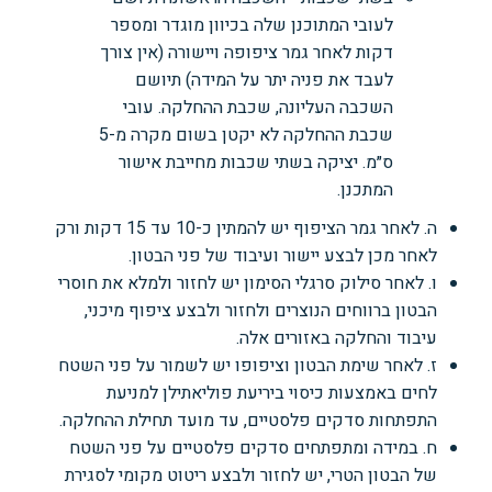
לעובי המתוכנן שלה בכיוון מוגדר ומספר
דקות לאחר גמר ציפופה ויישורה (אין צורך
לעבד את פניה יתר על המידה) תיושם
השכבה העליונה, שכבת ההחלקה. עובי
שכבת ההחלקה לא יקטן בשום מקרה מ-5
ס״מ. יציקה בשתי שכבות מחייבת אישור
המתכנן.
ה. לאחר גמר הציפוף יש להמתין כ-10 עד 15 דקות ורק
לאחר מכן לבצע יישור ועיבוד של פני הבטון.
ו. לאחר סילוק סרגלי הסימון יש לחזור ולמלא את חוסרי
הבטון ברווחים הנוצרים ולחזור ולבצע ציפוף מיכני,
עיבוד והחלקה באזורים אלה.
ז. לאחר שימת הבטון וציפופו יש לשמור על פני השטח
לחים באמצעות כיסוי ביריעת פוליאתילן למניעת
התפתחות סדקים פלסטיים, עד מועד תחילת ההחלקה.
ח. במידה ומתפתחים סדקים פלסטיים על פני השטח
של הבטון הטרי, יש לחזור ולבצע ריטוט מקומי לסגירת