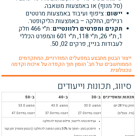
(סל מנוף) או באמצעות משאבה.
יישום
: ציפוף ועיבוד באמצעות מרטטים
רגילים, החלקה – באמצעות הליקופטר.
תקנים ומפרטים רלוונטיים
: ת"י 466 חלק
1, ת"י 26, ת"י 118, ת"י 601 והמפרט הכללי
לעבודות בניין, פרקים 02, 50.
ייצור הבטון מתבצע במפעלים המודרניים, המתקדמים
הממוחשבים של חב' הנסון תוך הקפדה על איכות וקדמה
טכנולוגית
סיווג, תכונות וייעודים
תכונות ומאפיינים
ב-30
ב-40
ב-50
חוזק בגיל 28 יום
ממוצע 33.0
ממוצע 43.0
ממוצע 53.0
(מינ. מגפ"ס)
דוגמה בודדת 27.0
דוגמה בודדת 37.0
דוגמה בודדת 47.0
עבידות נוחה ליישור, פילוס ועיבוד להחלקה
חיסכון בזמן - חוסך עד 50% בזמן המתנה להחלקה (הבטון מסמיך זמן קצר