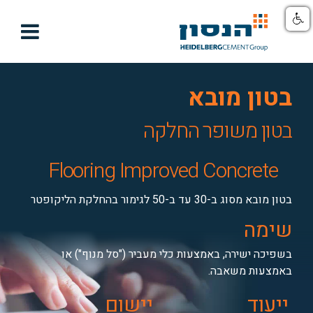

בטון מובא
בטון משופר החלקה
Flooring Improved Concrete
בטון מובא מסוג ב-30 עד ב-50 לגימור בהחלקת הליקופטר
שימה
בשפיכה ישירה, באמצעות כלי מעביר ("סל מנוף") או
באמצעות משאבה.
ייעוד
יישום