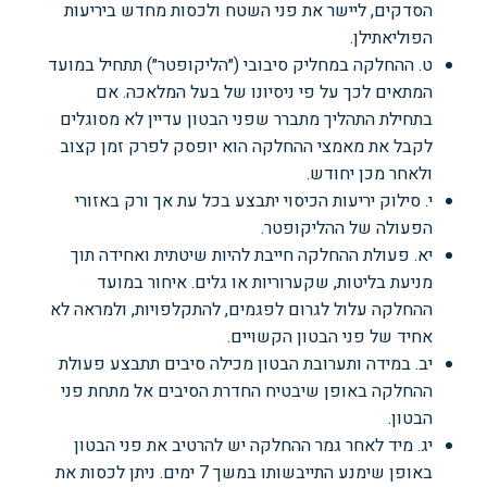
הסדקים, ליישר את פני השטח ולכסות מחדש ביריעות
הפוליאתילן.
ט. ההחלקה במחליק סיבובי (״הליקופטר״) תתחיל במועד
המתאים לכך על פי ניסיונו של בעל המלאכה. אם
בתחילת התהליך מתברר שפני הבטון עדיין לא מסוגלים
לקבל את מאמצי ההחלקה הוא יופסק לפרק זמן קצוב
ולאחר מכן יחודש.
י. סילוק יריעות הכיסוי יתבצע בכל עת אך ורק באזורי
הפעולה של ההליקופטר.
יא. פעולת ההחלקה חייבת להיות שיטתית ואחידה תוך
מניעת בליטות, שקערוריות או גלים. איחור במועד
ההחלקה עלול לגרום לפגמים, להתקלפויות, ולמראה לא
אחיד של פני הבטון הקשויים.
יב. במידה ותערובת הבטון מכילה סיבים תתבצע פעולת
ההחלקה באופן שיבטיח החדרת הסיבים אל מתחת פני
הבטון.
יג. מיד לאחר גמר ההחלקה יש להרטיב את פני הבטון
באופן שימנע התייבשותו במשך 7 ימים. ניתן לכסות את