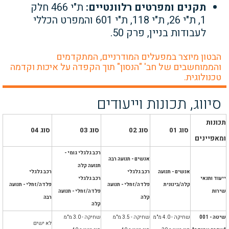
תקנים ומפרטים רלוונטיים:
ת"י 466 חלק
1, ת"י 26, ת"י 118, ת"י 601 והמפרט הכללי
לעבודות בניין, פרק 50.
הבטון מיוצר במפעלים המודרניים, המתקדמים
והממוחשבים של חב' "הנסון" תוך הקפדה על איכות וקדמה
טכנולוגית.
סיווג, תכונות וייעודים
תכונות
סוג 01
סוג 02
סוג 03
סוג 04
ומאפיינים
רכב גלגלי גומי -
אנשים - תנועה רבה
תנועה קלה
אנשים - תנועה
רכב גלגלי
רכב גלגלי
ייעוד ותנאי
רכב גלגלי
קלה/בינונית
פלדה/זחלי - תנועה
פלדה/זחלי - תנועה
שירות
פלדה/זחלי - תנועה
קלה
רבה
קלה
שיטה - 001
שחיקה - 4.0 מ"מ
שחיקה - 3.5 מ"מ
שחיקה - 3.0 מ"מ
לא ישים