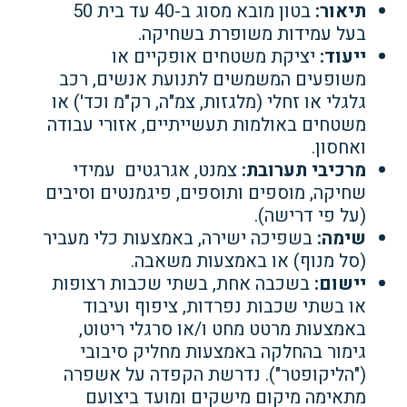
תיאור:
בטון מובא מסוג ב-40 עד בית 50
בעל עמידות משופרת בשחיקה.
ייעוד:
יציקת משטחים אופקיים או
משופעים המשמשים לתנועת אנשים, רכב
גלגלי או זחלי (מלגזות, צמ"ה, רק"מ וכד') או
משטחים באולמות תעשייתיים, אזורי עבודה
ואחסון.
מרכיבי תערובת:
צמנט, אגרגטים עמידי
שחיקה, מוספים ותוספים, פיגמנטים וסיבים
(על פי דרישה).
שימה:
בשפיכה ישירה, באמצעות כלי מעביר
(סל מנוף) או באמצעות משאבה.
יישום:
בשכבה אחת, בשתי שכבות רצופות
או בשתי שכבות נפרדות, ציפוף ועיבוד
באמצעות מרטט מחט ו/או סרגלי ריטוט,
גימור בהחלקה באמצעות מחליק סיבובי
("הליקופטר"). נדרשת הקפדה על אשפרה
מתאימה מיקום מישקים ומועד ביצועם