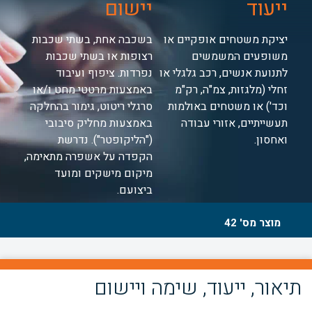
ייעוד
יישום
יציקת משטחים אופקיים או
בשכבה אחת, בשתי שכבות
משופעים המשמשים
רצופות או בשתי שכבות
לתנועת אנשים, רכב גלגלי או
נפרדות. ציפוף ועיבוד
זחלי (מלגזות, צמ"ה, רק"מ
באמצעות מרטטי מחט ו/או
וכד') או משטחים באולמות
סרגלי ריטוט, גימור בהחלקה
תעשייתיים, אזורי עבודה
באמצעות מחליק סיבובי
ואחסון.
("הליקופטר"). נדרשת
הקפדה על אשפרה מתאימה,
מיקום מישקים ומועד
ביצועם.
מוצר מס' 42
תיאור, ייעוד, שימה ויישום