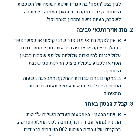
לבין נציג ״הנסון״ בה יוגדרו שיטת השימה של השכבות
השונות, קצב הספקה רצוי ומשך המתנה בין שכבה
לשכבה, בעיות גישה ותמרון באתר וכד'.
2. מזג אויר ותנאי סביבה
א. אין לצקת בתנאי מזג אויר שרבי קיצוני או כאשר צפוי
במהלך היציקה או אחריה מזג אויר חורפי סוער. גשם
עלול לגרום להיווצרות שלוליות על פני שכבות הבטון
הטרי או לפגוע ביכולת ביצוע החלקת פני שכבת
השחיקה.
ב. במקרים בהם עבודות ההחלקה מתבצעת בשעות
החשיכה יש להכין מראש אמצעי תאורה ובטיחות
מתאימים.
3. קבלת הבטון באתר
א. זיהוי הבטון - באמצעות תעודת משלוח ע"י נציג
המזמין (מנהל עבודה וכד'), חובה לפני תחילת הפריקה.
במקרים של עבודה בשיטת 002 השכבות הרצופות