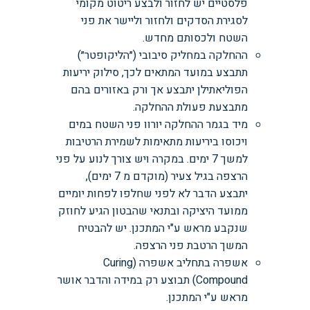
פלסטיים יש לחזור ולבצע ריטוט מקומי
לסגירת הסדקים ולחזור וליישר את פני
השטח ולכסותם מחדש.
ההחלקה במחליק סיבובי (״הליקופטר״)
תתבצע במועד המתאים לכך, סילוק יריעות
הפוליאתילן יתבצע אך ורק באזורים בהם
מתבצעת פעולת ההחלקה.
מיד בגמר ההחלקה יורוו פני השטח במים
ויכוסו ביריעות מתאימות לשמירת הרטיבות
למשך 7 ימים. במקרה ויש צורך לנוע על פני
הרצפה בגיל צעיר (מוקדם מ 7 ימים),
יתבצע הדבר לא לפני שחלפו לפחות יומיים
ממועד היציקה ובתנאי שהבטון הגיע לחוזק
שנקבע מראש ע"י המתכנן. יש להבטיח
המשך הרטבת פני הרצפה.
אשפרה בתחליב אשפרה (Curing
Compound) תבוצע רק במידה והדבר אושר
מראש ע"י המתכנן.