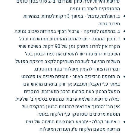
נדרשת זהירות יתרה כיוון שמדובר ב-2 סוגי בטון שונים
המסופקים לאתר בו זמנית.
ב. השלמת ערבול - במשך 3 דקות לפחות, במהירות
סיבוב גבוה.
ג. בהמתנה לפריקה - ערבול רצוף במהירות סיבוב נמוכה.
ד. משך המתנה - יש להמנע מהמתנות ממושכות ובכל
מקרה אין לחרוג מפרק זמן של 90 דקות. בשיטת שתי
השכבות הרצופות יש להתאים את נפח הבטון בכל
משלוח המיועד לשכבת השחיקה לקצב היציקה בפועל
ובמידת הצורך להזמין משלוחי בטון מוקטנים.
ה. תוספת מרכיבים באתר - תוספת סיבים או פיגמנט
באתר ע,׳י הקבלן תתבצע אך ורק בתאום מראש עם
מפעל הבטון בעת קביעת הרכב התערובת. במקרים
כאלה נדרשת השלמת ערבול כמפורט בסעיף ב' שלעיל.
אין חב' ״הנסון״ אחראית לתכונות הבטון במקרים של
תוספת מרכיבים שסופקו ע,׳י הלקוח באתר.
ו. אישור קבלה - יתבצע באמצעות חתימה של נציג
מורשה מטעם הלקוח ע״ג תעודת המשלוח.