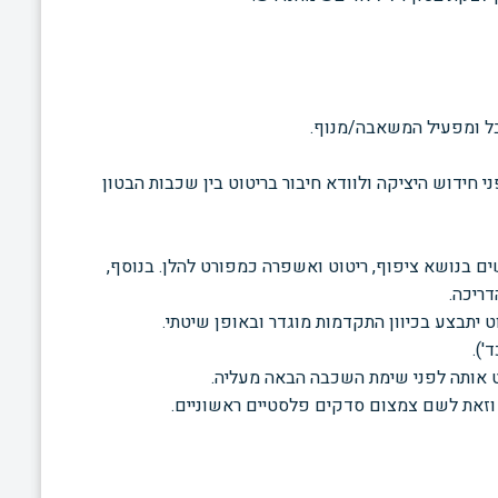
בל ומפעיל המשאבה/מנוף.
חידוש היציקה ולוודא חיבור בריטוט בין שכבות הבטון
ים בנושא ציפוף, ריטוט ואשפרה כמפורט להלן. בנוסף,
דריכה.
ט יתבצע בכיוון התקדמות מוגדר ובאופן שיטתי.
').
 אותה לפני שימת השכבה הבאה מעליה.
״) בהפרשים של 10 עד 15 דקות כפוף לתנאי מזג האוויר, וזאת לשם צמצום סדקים פלסטיים ראשוניים.