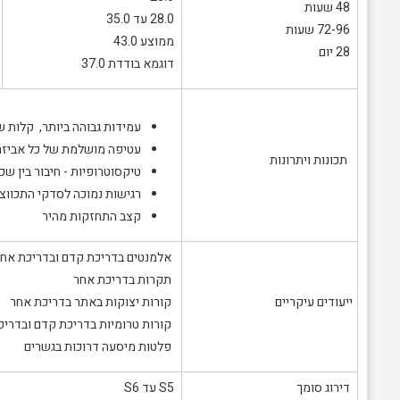
48 שעות
28.0 עד 35.0
72-96 שעות
ממוצע 43.0
28 יום
דוגמא בודדת 37.0
עמידות גבוהה ביותר, קלות ש
עטיפה מושלמת של כל אביזרי 
תכונות ויתרונות
טיקסוטרופיות - חיבור בין שכ
רגישות נמוכה לסדקי התכווצ
קצב התחזקות מהיר
אלמנטים בדריכת קדם ובדריכת אחר
תקרות בדריכת אחר
ייעודים עיקריים
קורות יצוקות באתר בדריכת אחר
קורות טרומיות בדריכת קדם ובדריכ
פלטות מיסעה דרוכות בגשרים
דירוג סומך
S5 עד S6