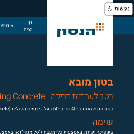
נגישות
דלג לתוכן
דף
אודותינו
הבית
בטון מובא
בטון לעבודות דריכה
ing Concrete
בטון מובא מסוג ב-40 עד ב-60 בעל ביצועים מעולים (High Performance Concrete)
שימה
בשפיכה ישירה, באמצעות כלי מעביר ("סל מנוף") או באמצ