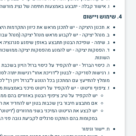
ו. אישור קבלה - יתבצע באמצעות חתימה של נציג מורש
4. שימוש ויישום
א. תכנון היציקה - יש לתכנן מראש את כיוון התקדמות הי
ב. מנהל יציקה - יש לקבוע מראש מנהל יציקה (מנהל עב
ג. שימה - שפיכת הבטון תתבצע באופן שימנע סגרגציה או 
ד. הפסקות יציקה - יש להמנע מהפסקות יציקה ממושכות, 
השונות.
ה. כיסוי הברזל - יש להקפיד על כיסוי ברזל הזיון בשכבת
ו. רגישות לסדיקה - לבטון ל״דריכת אחר״ רגישות יתרה 
מומלץ להתייעץ עם המתכנן בכל הנוגע ל״ברזל זיון רך״ ל
ז. ציפוף וריטוט - יש להקפיד על ריטוט מיכני באמצעות מ
יש להקפיד על טיב ציפוף הבטון באזורים בהם ממוקמ
אם מתבצע חיבור בין שכבות בטון יש להחדיר את 
במקומות בהם הותקנו סרגלים לקביעת גובה פני הבטו
ח. יישור וגימור