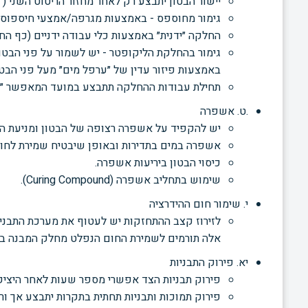
יישור הבטון יתבצע רק לאחר מחזור הריטוט השני (״ר
גימור מחוספס - באמצעות מגרפה/אמצעי חיספוס מי
החלקה ״ידנית״ באמצעות כלי עבודה ידניים (כף החל
גימור בהחלקת הליקופטר - יש לשמור על פני הבטון
באמצעות פיזור עדין של ״ערפל מים״ מעל פני הבטו
תחילת עבודות ההחלקה תתבצע במועד המאפשר ״על
.ט. אשפרה
יש להקפיד על אשפרה רצופה של הבטון ומניעת ה
אשפרה במים בתדירות ובאופן שיבטיח שמירת לחות 
כיסוי הבטון ביריעות אשפרה.
שימוש בתחליב אשפרה (Curing Compound).
י. שימור חום ההידרציה
לזירוז קצב ההתחזקות יש לעטוף את מערכת התבניות
אלה תורמים לשמירת החום הנפלט מחלק המבנה ב
יא. פירוק התבניות
פירוק תבניות הצד אפשרי מספר שעות לאחר היציקה
פירוק תמוכות ותבניות תחתית בתקרות יתבצע אך ורק ב