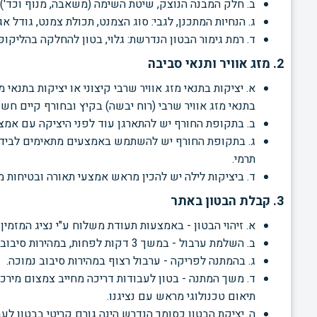
ב. חלק המבנה הנוצק, שיטת השימה (משאבה, מנוף וכד'),
ג. הנחיות המתכנן, לגבי: סוג הצמנט, תכולת צמנט, גודל אג
ד. רמת גימור הבטון הנדרשת: גלוי, בטון להחלקה בהליקופט
2. מזג אוויר ותנאי סביבה
א. יציקות בתנאי מזג אוויר שרבי קיצוני או יציקות בתנאי
בתנאי מזג אוויר שרבי (רוח יבשה) בקיץ ובחורף קיים חש
ב. בתקופת החורף יש להתארגן עוד לפני היציקה עם אמצע
ג. בתקופת החורף יש להשתמש באמצעים מתאימים לבידוד
תרמי.
ד. ביציקות לילה יש להכין מראש אמצעי תאורה ובטיחות מ
3. קבלת הבטון באתר
א. זיהוי הבטון - באמצעות תעודת משלוח ע"י נציג המזמין 
ב. השלמת ערבול - במשך 3 דקות לפחות, במהירות סיבוב גבוהה.
ג. בהמתנה לפריקה - ערבול רצוף במהירות סיבוב נמוכה.
תיאום טכנולוגי מראש עם נציגנו.
ה. יציקת הבטון כסומך הנדרש הינה גורם קריטי בבטון לעב