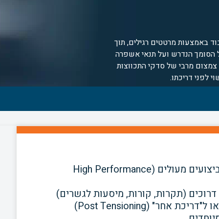
וד באמצעות מרטטים רגילים, תוך
הסומך הנדרש ועל תנאי אשפרה
צמצום מרבי של סדקי התכווצות
י לפני דריכתו.
: בטון מובא מסוג ב-40 עד ב-60 בעל ביצועים מעולים (High Performance
רוכים (תקרות, קורות, מיסעות לגשרים)
יוחדים.