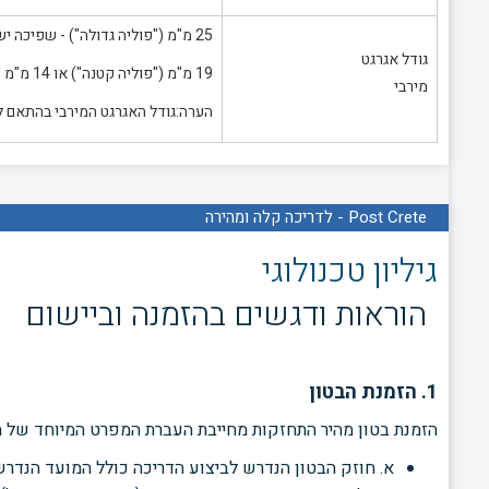
25 מ"מ ("פוליה גדולה") - שפיכה ישירה
גודל אגרגט
19 מ"מ ("פוליה קטנה") או 14 מ"מ ("עדש") -משאבה/שפיכה ישירה
מירבי
הערה:גודל האגרגט המירבי בהתאם למ
Post Crete - לדריכה קלה ומהירה
גיליון טכנולוגי
הוראות ודגשים בהזמנה וביישום
1. הזמנת הבטון
הזמנת בטון מהיר התחזקות מחייבת העברת המפרט המיוחד של ה
א. חוזק הבטון הנדרש לביצוע הדריכה כולל המועד הנדר