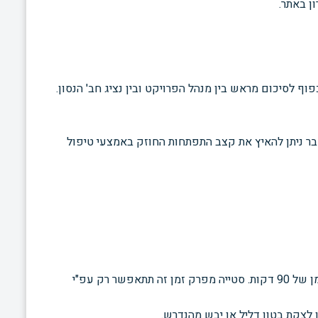
ן באתר.
פוף לסיכום מראש בין מנהל הפרויקט ובין נציג חב' הנסון.
ר ניתן להאיץ את קצב התפתחות החוזק באמצעי טיפול
ד. משך המתנה - בטון לעבודות דריכה מחייב צמצום מירכי של משך ההמתנה. משך ההובלה, ההמתנה והפריקה מותאמים לפרק זמן של 90 דקות. סטייה מפרק זמן זה תתאפשר רק עפ"י
ן לצקת בטון דליל או יבש מהנדרש.