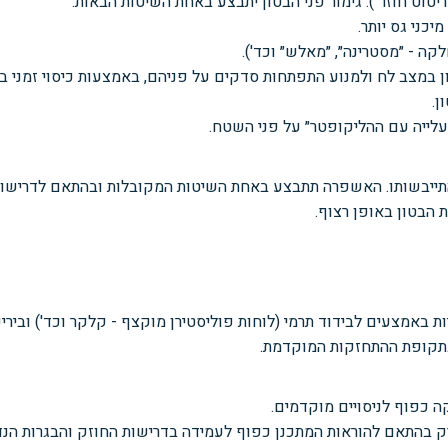
יטוט חוזר״). גימור פני הבטון יתבצע באחת השיטות הבאות:
כני גס יותר.
קה - ״מסטרינה״, ״מאלש״ וכד').
 במצב לח ולמנוע התפתחות סדקים על פניהם, באמצעות כיסוי זמני ביר
ן.
ייה עם ההליקופטר״ על פני השטח.
תייבשותו. האשפרה תתבצע באחת השיטות המקובלות ובהתאם לדרישות
הבטון באופן רצוף.
 באמצעים לבידוד תרמי (לוחות פוליסטירן מוקצף - קלקר וכד') וביר
תקופת ההתחזקות המוקדמת.
 כפוף לניסויים מוקדמים.
התאם להוראות המתכנן כפוף לעמידה בדרישות החוזק והבגרות הנדרשת (rity