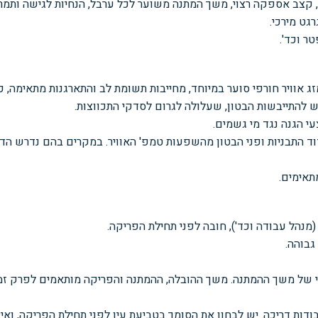
 קצב אספקה רצוי, משך המתנה משוער לכל ערבל, הנחיות לגישה ותמרו
רגט מירכי.
ר וכד'.
 מזג אוויר חורפי סוער במיוחד, מחייבות תשומת לב והתארגנות מתאימה, כ
ש להתייבשות הבטון, שעלולה לגרום לסדקי התכווצות.
י הגנה נגד מי גשמים.
 התבניות ופני הבטון מהשפעות טמפ' האוויר. במקרים בהם נדרש הדב
תאימים.
(מנהל עבודה וכד'), חובה לפני תחילת הפריקה.
ודות דריכה. יש לבחון את הסומך בטביעת עין לפני תחילת הפריקה, ואי