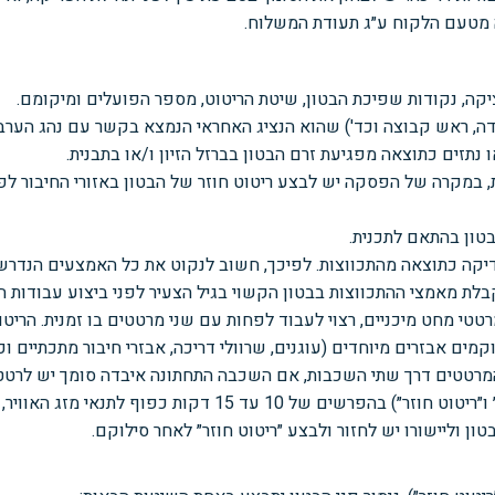
ה מטעם הלקוח ע״ג תעודת המשלוח.
ציקה, נקודות שפיכת הבטון, שיטת הריטוט, מספר הפועלים ומיקומם.
ודה, ראש קבוצה וכד') שהוא הנציג האחראי הנמצא בקשר עם נהג הער
נתזים כתוצאה מפגיעת זרם הבטון בברזל הזיון ו/או בתבנית.
במקרה של הפסקה יש לבצע ריטוט חוזר של הבטון באזורי החיבור לפני 
 בטון בהתאם לתכנית.
לסדיקה כתוצאה מהתכווצות. לפיכך, חשוב לנקוט את כל האמצעים הנדרש
קבלת מאמצי ההתכווצות בבטון הקשוי בגיל הצעיר לפני ביצוע עבודות ה
רטטי מחט מיכניים, רצוי לעבוד לפחות עם שני מרטטים בו זמנית. הריטו
ים אבזרים מיוחדים (עוגנים, שרוולי דריכה, אבזרי חיבור מתכתיים וכד
המרטטים דרך שתי השכבות, אם השכבה התחתונה איבדה סומך יש לרטט
יש לבצע את הריטוט המיכני בשני מחזורים (״ריטוט״ ו״ריטוט חוזר
ן וליישורו יש לחזור ולבצע ״ריטוט חוזר״ לאחר סילוקם.