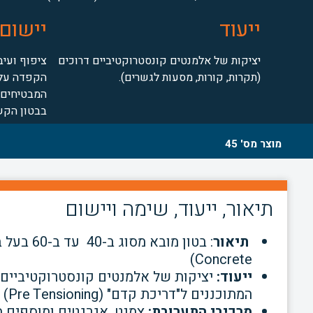
ייעוד
יישום
יציקות של אלמנטים קונסטרוקטיביים דרוכים
ציפוף ועיב
(תקרות, קורות, מסעות לגשרים).
הקפדה על 
המבטיחים 
בבטון הקשו
מוצר מס' 45
תיאור, ייעוד, שימה ויישום
תיאור
Concrete)
ייעוד:
יציקות של אלמנטים קונסטרוקטיביים ד
המתוכננים ל"דריכת קדם" (Pre Tensioning) או ל"דריכת אחר" (Post Tensioning)
מרכיבי התערובת:
צמנט, אגרגטים ומוספים מ