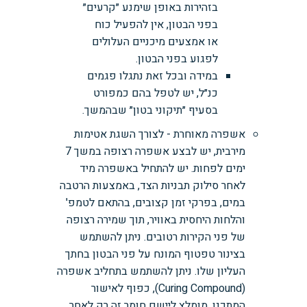
בזהירות באופן שימנע ״קרעים״
בפני הבטון, אין להפעיל כוח
או אמצעים מיכניים העלולים
לפגוע בפני הבטון.
במידה ובכל זאת נתגלו פגמים
כנ״ל, יש לטפל בהם כמפורט
בסעיף ״תיקוני בטון״ שבהמשך.
אשפרה מאוחרת - לצורך השגת אטימות
מירבית, יש לבצע אשפרה רצופה במשך 7
ימים לפחות. יש להתחיל באשפרה מיד
לאחר סילוק תבניות הצד, באמצעות הרטבה
במים, בפרקי זמן קצובים, בהתאם לטמפ'
והלחות היחסית באוויר, תוך שמירה רצופה
של פני הקירות רטובים. ניתן להשתמש
בצינור טפטוף המונח על פני הבטון בחתך
העליון שלו. ניתן להשתמש בתחליב אשפרה
(Curing Compound), כפוף לאישור
המתכנן. מומלץ ליישם חומר זה רק לאחר