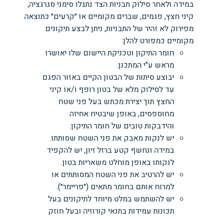
במידה ולאחר סילוק תבניות הצד נתגלו סימני סגרגציה,
קיני חצץ, פגמים, שברים מקומיים או ״קרעים״ כתוצאה
מפירוק לא זהיר של התבניות, ניתן לבצע תיקונים
מקומיים כמפורט להלן:
חומר התיקון וטכניקת היישום שלו יאושרו
מראש ע"י המתכנן.
יבוצע סיתות של הבטון הקיים באזור הפגם
עד לסילוק מלא של בטון רופף ו/או קיני
החצץ תוך יצירת מכתש בעל פני שטח
מחוספסים, באופן שיבטיח אחיזה
והידבקות טובים של חומר התיקון.
יש לנקות מאבק את פני השטח שסותתו.
במידה ונחשף קטע ברזל זיון, יש להקפיד
לנקותו באופן מוחלט משאריות בטון.
יש להרטיב את פני השטח המסותתים או
למרוח אותם בחומר מתאים (״פריימר״).
יש להשתמש במלט מיוחד לתיקונים בעל
תכונות עמידות בתנאי קורוזיה ובעל חוזק