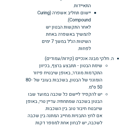
התאיידות.
יישום תחליב אשפרה (Curing
Compound).
לאחר התקשות הבטון יש
להמשיך באשפרה באחת
השיטות הנ״ל במשך 7 ימים
לפחות.
ה. חלקי מבנה אנכיים (קירות/עמודים)
שימת הבטון - תתבצע ברצף, בכיוון
התקדמות מוגדר, באופן שיבטיח פיזור
הומוגני של הבטון, בשכבות בעובי של 80-
50 ס״מ.
יש להקפיד ליישם כל שכבה במועד שבו
הבטון בשכבה שמתחתיה עדיין טרי, באופן
שיובטח חיבור טוב בין השכבות.
אם לחץ התבניות מחייב המתנה בין שכבה
לשכבה, יש לבחון אחת למספר דקות