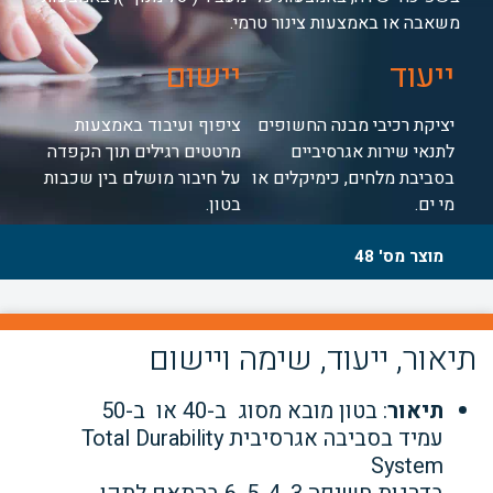
משאבה או באמצעות צינור טרמי.
ייעוד
יישום
יציקת רכיבי מבנה החשופים
ציפוף ועיבוד באמצעות
לתנאי שירות אגרסיביים
מרטטים רגילים תוך הקפדה
בסביבת מלחים, כימיקלים או
על חיבור מושלם בין שכבות
מי ים.
בטון.
מוצר מס' 48
תיאור, ייעוד, שימה ויישום
תיאור
: בטון מובא מסוג ב-40 או ב-50
עמיד בסביבה אגרסיבית Total Durability
System