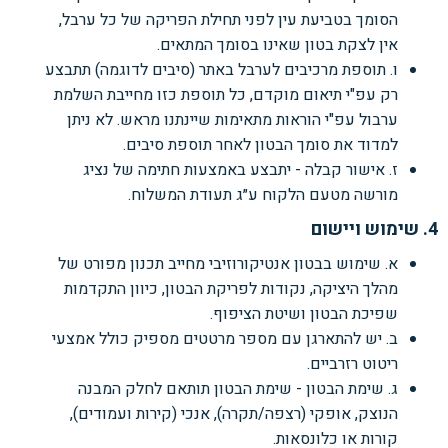
הסומך בטביעת עין לפני תחילת הפריקה של כל ערבל,
אין לצקת בטון שאינו בסומך המתאים.
ו. תוספת מרכיבים לערבל באתר (סיבים לדוגמה) תתבצע
רק עפ"י תיאום מוקדם, כל תוספת כזו מחייבת השלמת
ערבול עפ"י הוראות מתאימות שיינתנו מראש. לא ניתן
למדוד את סומך הבטון לאחר תוספת סיבים.
ז. אישור קבלה - יתבצע באמצעות חתימה של נציג
מורשה מטעם הלקוח ע״ג תעודת המשלוח.
4. שימוש ויישום
א. שימוש בבטון אנטיקורוזיבי מחייב תכנון מפורט של
מהלך היציקה, נקודות לפריקת הבטון, כיוון התקדמות
שפיכת הבטון ושיטת הציפוף.
ב. יש להתארגן עם מספר מרטטים מספיק כולל אמצעי
ריטוט רזרביים.
ג. שימת הבטון - שימת הבטון תותאם לחלק המבנה
הנוצק, אופקי (רצפה/תקרה), אנכי (קירות ועמודים),
קורות או כלונסאות.