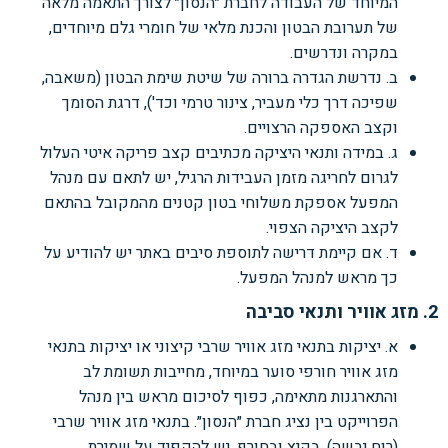
המיוחד של העבודה לחברת ״הנסון״ לצורך התאמה מלאה
של תערובת הבטון והכנת מלאי של חומרי גלם מיוחדים,
במקרה ונדרשים.
ב. נדרשת הגדרה ברורה של שיטת שימת הבטון (משאבה,
שפיכה דרך כלי מעביר, צינור טרמי וכד'), דרגת הסומך
וקצב האספקה הרצויים.
ג. במידה ותנאי היציקה מכתיבים קצב פריקה איטי העלול
לגרום לחריגה מזמן העבידות הרגיל, יש לתאם עם מנהל
המפעל אספקת משלוחי בטון קטנים מהמקובל בהתאם
לקצב היציקה הצפוי.
ד. אם קיימת דרישה לתוספת סיבים באתר יש להודיע על
כך מראש למנהל המפעל.
2. מזג אוויר ותנאי סביבה
א. יציקות בתנאי מזג אוויר שרבי קיצוני או יציקות בתנאי
מזג אוויר חורפי סוער במיוחד, מחייבות תשומת לב
והתארגנות מתאימה, כפוף לסיכום מראש בין מנהל
הפרוייקט בין נציג חברת ״הנסון״. בתנאי מזג אוויר שרבי
(רוח יבשה), בקיץ ובחורף, יש להקפיד על שמירת