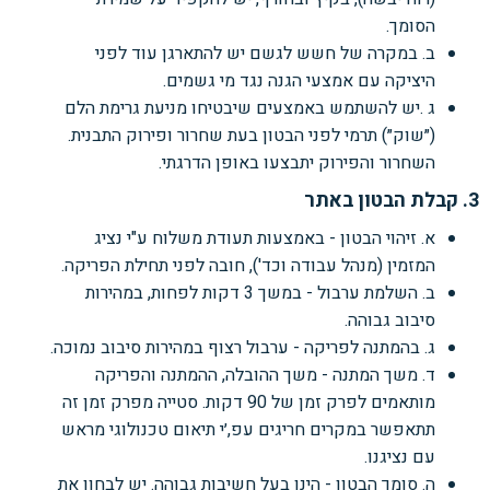
הסומך.
ב. במקרה של חשש לגשם יש להתארגן עוד לפני
היציקה עם אמצעי הגנה נגד מי גשמים.
ג .יש להשתמש באמצעים שיבטיחו מניעת גרימת הלם
(״שוק״) תרמי לפני הבטון בעת שחרור ופירוק התבנית.
השחרור והפירוק יתבצעו באופן הדרגתי.
3. קבלת הבטון באתר
א. זיהוי הבטון - באמצעות תעודת משלוח ע"י נציג
המזמין (מנהל עבודה וכד'), חובה לפני תחילת הפריקה.
ב. השלמת ערבול - במשך 3 דקות לפחות, במהירות
סיבוב גבוהה.
ג. בהמתנה לפריקה - ערבול רצוף במהירות סיבוב נמוכה.
ד. משך המתנה - משך ההובלה, ההמתנה והפריקה
מותאמים לפרק זמן של 90 דקות. סטייה מפרק זמן זה
תתאפשר במקרים חריגים עפ,׳י תיאום טכנולוגי מראש
עם נציגנו.
ה. סומך הבטון - הינו בעל חשיבות גבוהה. יש לבחון את