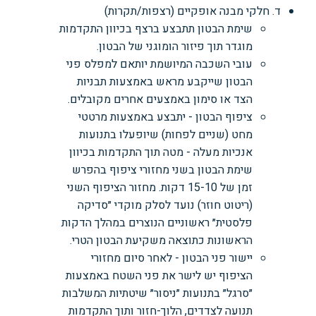
ד. חלקי מבנה אופקיים (רצפות/תקרות)
שימת הבטון תתבצע ברצף בכיוון התקדמות
מוגדר תוך פיזור הומוגני של הבטון.
עובי השכבה המיושמת יותאם למפלס פני
הבטון שייקבע מראש באמצעות תבניות
הצד או סימון באמצעים אחרים מקובלים.
ציפוף הבטון - יתבצע באמצעות מרטטי
מחט (שניים לפחות) שיופעלו בתנועות
אנכיות מעלה - מטה תוך התקדמות בכיוון
שימת הבטון בשני מחזורי ציפוף בהפרש
זמן של 15-10 דקות. מחזור הציפוף השני
(ריטוט חוזר) נועד לסלק מוקדי ״סדיקה
פלסטית״ ראשוניים הנוצרים במהלך הדקות
הראשונות כתוצאה משקיעת הבטון הטרי.
יישור פני הבטון - לאחר סיום מחזורי
הציפוף יש לישר את פני השטח באמצעות
״סרגל״ בתנועות ״ניסור״ שיטתיות המשלבות
תנועה לצדדים, הלוך-חזור ותוך התקדמות