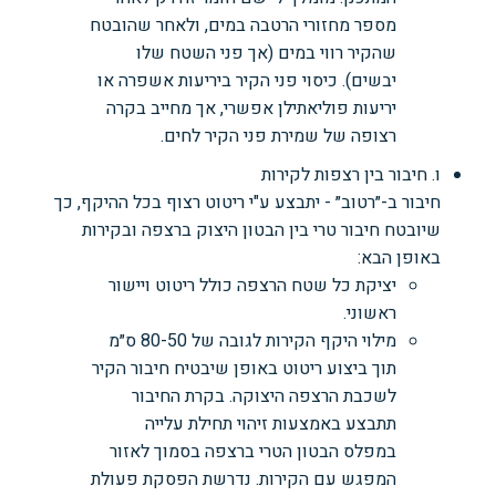
מספר מחזורי הרטבה במים, ולאחר שהובטח
שהקיר רווי במים (אך פני השטח שלו
יבשים). כיסוי פני הקיר ביריעות אשפרה או
יריעות פוליאתילן אפשרי, אך מחייב בקרה
רצופה של שמירת פני הקיר לחים.
ו. חיבור בין רצפות לקירות
חיבור ב-״רטוב״ - יתבצע ע"י ריטוט רצוף בכל ההיקף, כך
שיובטח חיבור טרי בין הבטון היצוק ברצפה ובקירות
באופן הבא:
יציקת כל שטח הרצפה כולל ריטוט ויישור
ראשוני.
מילוי היקף הקירות לגובה של 80-50 ס״מ
תוך ביצוע ריטוט באופן שיבטיח חיבור הקיר
לשכבת הרצפה היצוקה. בקרת החיבור
תתבצע באמצעות זיהוי תחילת עלייה
במפלס הבטון הטרי ברצפה בסמוך לאזור
המפגש עם הקירות. נדרשת הפסקת פעולת