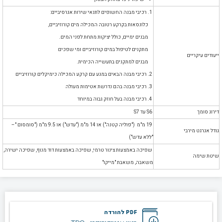
1. רכיבי מבנה החשופים לתנאי שירות אגרסיביים:
כלונסאות בקרקע רטובה המכילה מים קורוזיביים,
מבנים ימיים, כולל יציקות מתחת לפני המים.
מתקנים לטיפול במים קורוזיביים ומי שפכים
ייעודים עיקריים
מבנים למתקנים בתעשייה הכימית.
2. רכיבי מבנה הבאים במגע עם קרקע המכילה כימיקלים קורוזיביים
3. רכיבי מבנה בהם נדרשת אטימות מעולה
4. רכיבי מבנה בעל חוזק גבוה במיוחד
דירוג סומך
S6 עד S7
19 מ"מ ("פוליה קטנה") או 14 מ"מ ("עדש") או 9.5 מ"מ ("סומסום "–
גודל אגרגט מירבי
"ללא עדש")
שפיכה באמצעות צינור טרמי, שפיכה באמצעות דוד מנוף, שפיכה ישירה,
שיטת שימה
משאבה, משאבת "מייקו"
PDF להורדה