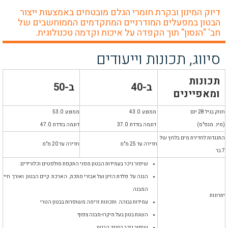
דיוק המינון ובקרת חומרי הגלם מובטחים באמצעות ייצור
הבטון במפעלים המודרניים המתקדמים הממוחשבים של
חב' "הנסון" תוך הקפדה על איכות וקדמה טכנולוגית.
סיווג, תכונות וייעודים
תכונות
ב-40
ב-50
ומאפיינים
חוזק בגיל 28 יום
ממוצע 43.0
ממוצע 53.0
(מינ. מגפ"ס)
דוגמה בודדת 37.0
דוגמה בודדת 47.0
התנגדות לחדירת מים בלחץ של
חדירה עד 25 מ"מ
חדירה עד 20 מ"מ
7 בר
שיפור ניכר בעמידות הבטון מפני התקפת סולפטים וכלורידים.
הגנה על פלדת הזיון ועל אבזרי מתכת,
הארכת קיים הבטון ואורך חיי
המבנה
יתרונות
עמידות גבוהה ותכונות זרימה משופרות בבטון הטרי
השגת בטון בעל מיקרו-מבנה צפוף
שיפור ניכר בחוזק הבטון