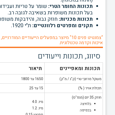
תכונות החומר הטרי:
שומר על טריות ועבידו
בעל תכונות משופרות בשאיבה לגובה רב.
תכונות מכניות:
חוזק גבוה, והידבקות משופר
תקנים ומפרטים רלוונטיים:
ת"י 1920.
"צמנטיט פנים 10" מיוצר במפעלים הייעודיים 
איכות וקדמה טכנולוגית.
סיווג, תכונות וייעודים
תכונות ומאפיינים
תיאור
משקל מרחבי טרי (ק"ג / מ"ק)
1650 עד 1800
תכולת אויר ( %)
15 עד 25
חוזק 35 יום (מגפ"ס)
מינ. 4.0
בלחיצה
מינ. 1.2
בכפיפה
ממוצע 0.15