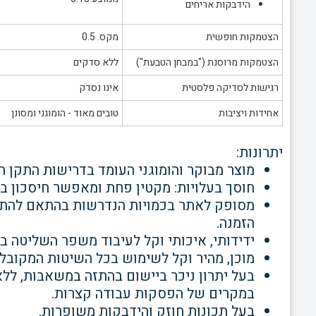
הידבקות אריחים
הצטמקות חופשית
מקס. 0.5
הצטמקות מרוסנת ("במבחן הטבעת")
ללא סדקים
רגישות לסדיקה פלסטית
אינו נסדק
אחידות ויציבות
טובים מאוד - הומוגני ומסונן
יתרונות:
מוצר מבוקר והומוגני העומד בדרישות התקן הישראל
חוסך בעלויות: מקטין פחת ומאפשר חיסכון בכ
מסופק לאתר בכמויות הנדרשות בהתאם להתקד
הזמנה.
ידידותי, איכותי וקל לעיבוד משפר השליטה ב
מוכן, מהיר וקל לשימוש בכל השיטות המקובל
בעל יתרון ניכר ביישום בהתזה במשאבות, ל
במקרים של הפסקות עבודה קצרות.
בעל תכונות חוזק והידבקות משופרות.