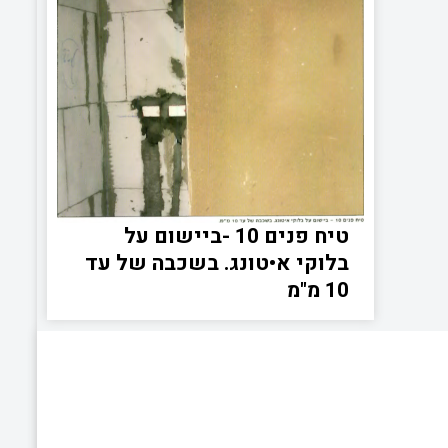
טיח פנים 10 -ביישום על
בלוקי א•טונג. בשכבה של עד
10 מ"מ