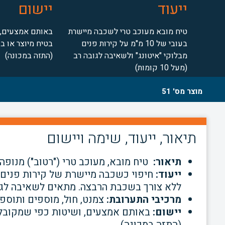
ייעוד
יישום
טיח מובא מעוכב טרי לשכבה מיישרת
באותם אמצעים, 
בעובי של 10 מ"מ על קירות פנים
בטיח מיוצר או ב
מבלוקי "איטונג" ולשאיבה לגובה רב
(התזה במכונה)
(מעל 10 קומות)
מוצר מס' 51
תיאור, ייעוד, שימה ויישום
תיאור:
טיח מובא, מעוכב טרי ("רטוב") מנופה,
ייעוד:
ללא צורך בשכבת הרבצה. מתאים לשאיבה לגובה רב (מ
מרכיבי התערובת:
צמנט, חול, מוספים ותוספי
יישום:
באותם אמצעים, ושיטות כפי שמקובל 
(התזה במכונה).