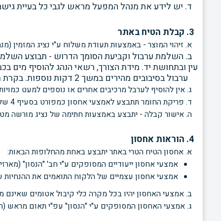
ד. יש לידע את מנהל המפעל מראש לגבי כל בעיית גישה 
3. קבלת הטיח באתר
א. זיהוי המוצר - באמצעות תעודת משלוח ע"י נציג המזמין (מנה
ב. השלמת ערבול וקביעת הסומך הדרוש -
עין ובתחושת יד. מידת הצורך, רשאי הנהג להוסיף מים בכמויות קטנות של 20 ליטר בכל פעם, כאש
ערבול בסיבובים מהירים במשך 2 דקות נוספות. בקרת תוספת המים תתבצע אך ורק באמצעות שעון המים של הערבל
ג. אין להוסיף לערבל מרכיבים אחרים או נוספים למעט כמויות 
ד. פריקת החומר תתבצע לאמצעי אחסון כמפורט בסעיף 4
שלה
ה. אישור קבלה - יתבצע באמצעות חתימה של נציג מורשה מט
4. הוראות אחסון
א. אחסון הטיח הטרי באתר יתבצע באחת מהחלופות הבאות:
אמצעי אחסון ייעודיים המסופקים ע"י חב' "הנסון" (מארזי
אמצעי אחסון עצמיים של הלקוח התואמים את ההנחיות ש
ב. אמצעי האחסון יהיו בכל מקרה כלי קיבול אטומים שאינם 
ג. אמצעי האחסון המסופקים ע"י "הנסון" עפ"י תאום מראש (ר