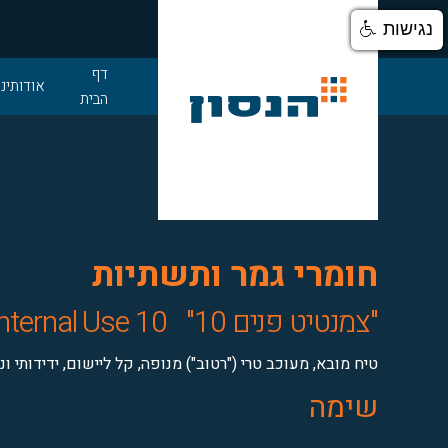
נגישות
דלג לתוכן
דף
אודותינו
הבית
חומרי גמר ותשתיות
"צמנטיט פנים 10"
lnternal Use 10
טיח מובא, מעוכב טרי ("רטוב") מנופה, קל ליישום, ידידותי 
שימה