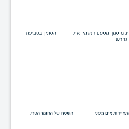
ים ואחריה יבחן נציג מוסמך מטעם המזמין את הסומך בטביעת
עת התאיידות מים מפני השטח של החומר הטרי.