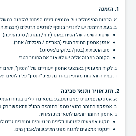
1. הזמנה
א. הכמות המינימלית של צמנטיט פנים הניתנת להזמנה במשלוח אחד
ב. בעת ההזמנה יש להגדיר בנוסף לפרטים הרגילים (הכמות ה
שיטת השימה של הטיח באתר
(ידני/ ממוכן/ סוג המיכון)
אופן אחסון החומר הטרי (מארזים
/ מיכלים/ אחר).
סוג התשתית (בטון/ בלוקים/איטונג)
הקומה במבנה אליה יש לשאוב את החומר הטרי.
ג. לקוח המעוניין באמצעי אחסון ייעודיים של "הנסון", יתאם זאת לפחות 8
ד. במידה והלקוח מעוניין בהדרכת נציג "הנסון" עליו לתאם ז
2. מזג אוויר ותנאי סביבה
א. אספקת צמנטיט פנים תתבצע בתנאים רגילים בטווח הטמפ' שבין ° 5 (חורף) לבין
ב. אספקת החומר בתנאי טמפ' החורגים מהנ"ל תתאפשר רק במק
ג .אחסון החומר יותאם לתנאי מזג האוויר:
ינקטו אמצעים למניעת דליפת מי גשמים וחומרים זרים למיכ
יינקטו אמצעים להגנה מפני התייבשות/אבדן מים.