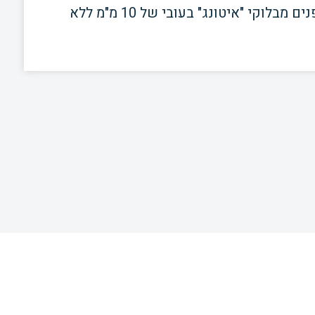
מתאים ביותר ליישום על פני מעטפת קירות פנים מבלוקי "איטונג" בעובי של 10 מ"מ ללא