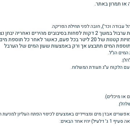
או תמרון באתר.
ל עבודה וכד'), חובה לפני תחילת
הפריקה.
תבוצע השלמת ערבול במשך 2 דקות לפחות בסיבובים מהיר
ר לאחר כל תוספת מים נדרש
המים הנ"ל.
לן.
עם הלקוח ע"ג תעודת המשלוח.
ם או מיכלים).
להלן.
מאפשרים אבדן מים ומצויידים באמצעים
לכיסוי הפתח העליון למני
אה סעיף
1 ג' דלעיל
)
יהיו אחד הבאים: