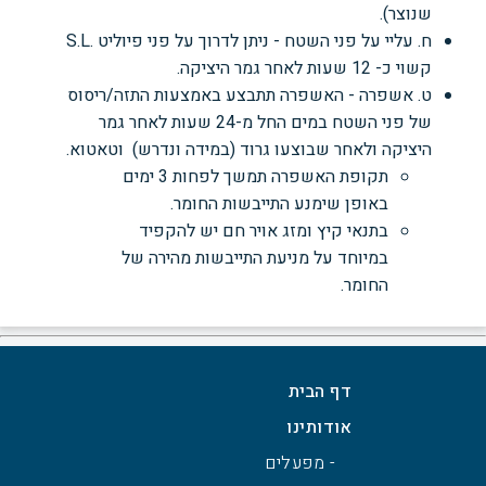
שנוצר).
ח. עליי על פני השטח - ניתן לדרוך על פני פיוליט .S.L
קשוי כ- 12 שעות לאחר גמר היציקה.
ט. אשפרה - האשפרה תתבצע באמצעות התזה/ריסוס
של פני השטח במים החל מ-24 שעות
לאחר
גמר
היציקה
ולאחר שבוצעו גרוד (במידה ונדרש) וטאטוא.
תקופת האשפרה תמשך לפחות
3
ימים
באופן שימנע התייבשות החומר.
בתנאי קיץ ומזג אויר חם יש להקפיד
במיוחד על מניעת התייבשות מהירה של
החומר.
דף הבית
אודותינו
- מפעלים