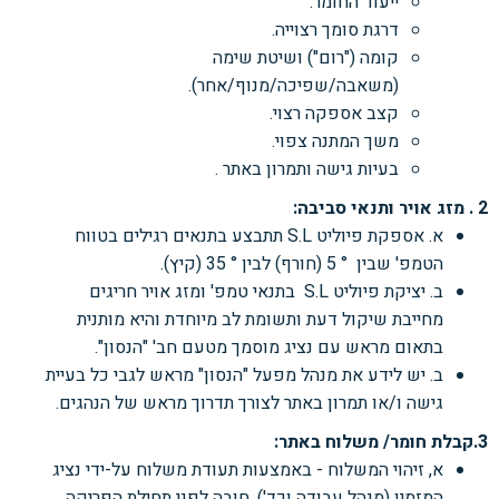
ייעוד החומר.
דרגת סומך רצוייה.
קומה ("רום") ושיטת שימה
(משאבה/שפיכה/מנוף/אחר).
קצב אספקה רצוי.
משך המתנה צפוי.
בעיות גישה ותמרון באתר .
2 . מזג אויר ותנאי סביבה:
א. אספקת פיוליט S.L תתבצע בתנאים רגילים בטווח
הטמפ' שבין ° 5 (חורף) לבין ° 35 (קיץ).
ב. יציקת
פיוליט S.L
בתנאי טמפ' ומזג אויר חריגים
מחייבת שיקול דעת ותשומת לב מיוחדת והיא
מותנית
בתאום מראש עם נציג מוסמך מטעם חב' "הנסון".
ב. יש לידע את מנהל מפעל "הנסון" מראש לגבי כל בעיית
גישה ו/או תמרון באתר לצורך תדרוך
מראש של הנהגים.
3.קבלת חומר/ משלוח באתר:
א, זיהוי המשלוח - באמצעות תעודת משלוח על-ידי נציג
המזמין (מנהל עבודה וכד'), חובה לפני
תחילת הפריקה.