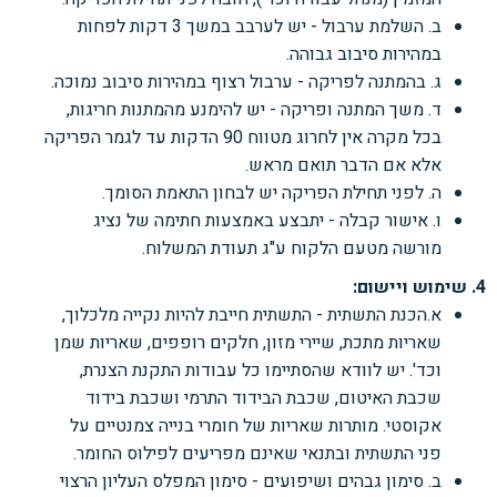
ב. השלמת ערבול - יש לערבב במשך 3
דקות לפחות
במהירות סיבוב גבוהה.
ג. בהמתנה לפריקה - ערבול רצוף במהירות סיבוב נמוכה.
ד. משך המתנה ופריקה - יש להימנע מהמתנות חריגות,
בכל מקרה אין לחרוג מטווח 90 ה
דקות
עד לגמר הפריקה
אלא אם הדבר תואם מראש.
ה. לפני תחילת הפריקה יש לבחון התאמת הסומך.
ו. אישור קבלה - יתבצע באמצעות חתימה של נציג
מורשה מטעם הלקוח ע"ג תעודת המשלוח.
4. שימוש ויישום:
א.הכנת התשתית - התשתית
חייבת להיות נקייה מלכלוך,
שאריות מתכת, שיירי מזון, חלקים רופפים, שאריות שמן
וכד'.
יש לוודא שהסתיימו כל עבודות התקנת הצנרת,
שכבת האיטום, שכבת הבידוד התרמי ושכבת בידוד
אקוסטי. מותרות שאריות של חומרי בנייה צמנטיים על
פני התשתית ובתנאי שאינם מפריעים לפילוס החומר.
ב. סימון גבהים ושיפועים -
סימון המפלס העליון הרצוי