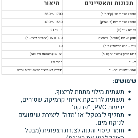
תכונות ומאפיינים
תיאור
משקל מרחבי טרי (ק"ג/מ"ק)
1700 עד 1850
משקל מרחבי יבש (ק"ג/מ"ק)
1580 עד 1690
תכולת אויר (%)
15 עד 21
חוזק 28 יום (מגפ"ס) בלחיצה
4.0 - 15.0 (בהתאם לדרישה)
עובי שכבה מינימלי (מ"מ)
40
דרגת סומך (במבחן הקונוס)
S4 - S8 (בהתאם לדרישה)
יישום
מהיר וקל
אמצעי יישום נדרשים
רגילים, לא מצריך התארגנות מיוחדת
שימושים:
תשתית מילוי מתחת לריצוף.
תשתית להדבקת אריחי קרמיקה, שטיחים,
יריעות PVC,
"פרקט".
תחליף ל"בטקל" או "מדה" ליצירת שיפועים
לניקוז מים.
חומר כיסוי והגנה לצנרת רצפתית (מבטל