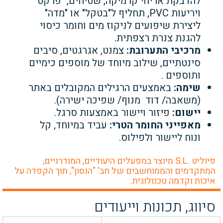
להדבקת אריחי קרמיקה, שטיחים,
"פרקט"
ויריעות PVC, תחליף ל"בטקל" או "מדה"
ליצירת שיפועים לניקוז מים וחומר כיסוי
להגנת צנרת רצפתית.
מרכיבי התערובת:
צמנט, אגרגטים, סיבים
סינטתיים, שילוב מיוחד של מוספים כימיים
ותוספים .
שימה:
באמצעים הרגילים המקובלים באתר
(משאבה/ דוד מנוף/ שפיכה ישירה).
יישום:
פיזור ויישור באמצעות סרגל.
מאפייני החומר הטרי:
עביד במיוחד, קל
ונוח ליישור ולפילוס.
פיוליט .S.L מיוצר במפעלים היעודיים, המודרניים,
המתקדמים והממוחשבים של חב' "הנסון", תוך הקפדה על
איכות וקדמה טכנולוגית.
סיווג, תכונות וייעודים