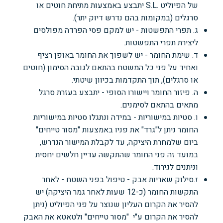
של הפיוליט .S.L יתבצע באמצעות מתיחת חוטים או
סרגלים (במקומות בהם נדרש דיוק יתר).
ג. תפרי התפשטות - יש למקם פסי הפרדה מפולסים
ליצירת תפרי התפשטות.
ד. שימת החומר - יש לשפוך את החומר באופן רציף
ואחיד על פני כל
המשטח בהתאם לגובה הסימון (חוטים
או סרגלים), תוך התקדמות בכיוון שיטתי.
ה. פיזור החומר ויישורו הסופי - יתבצע בעזרת סרגל
מתאים בהתאם לסימנים.
ו. סטיות במישוריות - במידה ונתגלו סטיות במישוריות
החומר ניתן ל"גרד" את פניו באמצעות "מסור טייחים"
ביום שלמחרת היציקה, עד לקבלת המישור הנדרש,
במועד זה פני החומר שהתקשה עדיין חלשים יחסית
וניתנים לגירוד.
ז.סילוק שאריות אבק - טיפול בפני השטח - לאחר
התקשות החומר (כ-12 שעות לאחר גמר היציקה) יש
להסיר את הקרום העליון שנוצר על פני הפיוליט (ניתן
להסיר את הקרום ע"י "מסור טייחים" ולטאטא את האבק