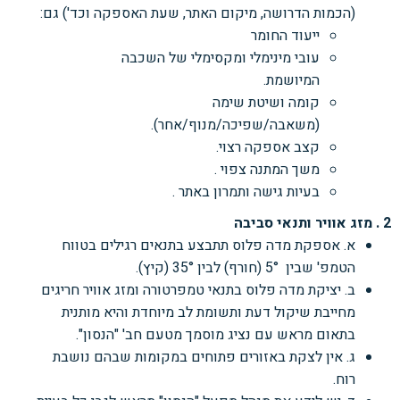
(הכמות הדרושה, מיקום האתר, שעת האספקה וכד') גם:
ייעוד החומר
עובי מינימלי ומקסימלי של השכבה
המיושמת.
קומה ושיטת שימה
(משאבה/שפיכה/מנוף/אחר).
קצב אספקה רצוי.
משך המתנה צפוי .
בעיות גישה ותמרון באתר .
2 . מזג אוויר ותנאי סביבה
א. אספקת מדה פלוס תתבצע בתנאים רגילים בטווח
הטמפ' שבין 5° (חורף) לבין 35° (קיץ).
ב. יציקת מדה פלוס בתנאי טמפרטורה ומזג אוויר חריגים
מחייבת שיקול דעת ותשומת לב מיוחדת והיא מותנית
בתאום מראש עם נציג מוסמך מטעם חב' "הנסון".
ג. אין לצקת באזורים פתוחים במקומות שבהם נושבת
רוח.