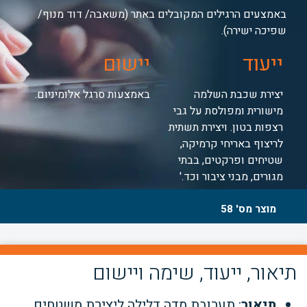
באמצעים הרגילים המקובלים באתר (משאבה/ דוד מנוף/
שפיכה ישירה).
ייעוד
יישום
יצירת שכבת השלמה
באמצעות סרגל אלומיניום.
מישורית ומפולסת על גבי
רצפות בטון. ויצירת תשתית
לריצוף באריחי קרמיקה,
שטיחים ופרקטים, בבתי
מגורים, מבני ציבור וכד.'
מוצר מס' 58
תיאור, ייעוד, שימה ויישום
תיאור
: תערובת מדה דלילה ליצירת משטחים