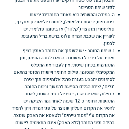
והבטון בעל פני שטח חלקים יש לחספס את פני הבטון
לפני שימת הפריימר.
ה. במידה והתשתית היא מאחד החומרים: יריעות
ביטומניות, יריעות פוליאתילן, לוחות פוליאוריתן מוקצף,
פוליסטרין מוקצף ("קלקר") או ביטומן פולימרי, יש
לשריין את שכבת המדה פלוס ברשת ברזל המעוגנת
לבטון.
ו. שימת החומר - יש לשפוך את החומר באופן רציף
ואחיד על פני כל המשטח בהתאם לגובה הסימון, תוך
התקדמות בכיוון שיטתי. אין לעבור את המפלס
המקסימלי המסומן. פילוס החומר ויישורו הסופי בהתאם
לסימונים יתבצע בעזרת סרגל אלומיניום תוך יצירת
"גלים", יצירת הגלים מסייעת להמשך זרימת החומר.
ז. סילוק שאריות אבק - טיפול בפני השטח, לאחר
התקשות החומר כ-12 שעות לאחר גמר היציקה יש
להסיר את הקרום העליון שנוצר על פני המדה ניתן להסיר
את הקרום ע"י "מסור טייחים" ולטאטא את האבק שנוצר.
במידה ופני החומר (ללא האבק) אינם מתאימים ליישום