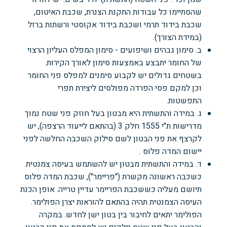
שהסתיימו כל עבודות התקנת הצנרת, שכבת האיטום,
שכבת בידוד תרמי ושכבת בידוד אקוסטי ורשתות ברזל
(במידת הצורך).
ב. סימון גבהים ושיפועים - סימון המפלס העליון הרצוי
של החומר יתבצע באמצעות סימון לאורך הקירות.
בשטחים גדולים יש לקבוע סימנים למפלס פני החומר
וכן למקם פסי הפרדה מפולסים ליצירת תפרי
התפשטות.
ג. במידה והתשתית היא מבטון בעל חוזק פני שטח נמוך
מדרישות ת"י 1555 חלק 3 (בהתאם לייעוד הרצפה), יש
לקרצף את פני הבטון לשם סילוק השכבה החלשה לפני
יישום המדה פלוס .
ד. במידה והתשתית מבטון יש להשתמש בעיסה צמנטית
כשכבה ראשונה מקשרת ("פריימר"), שכבת המדה פלוס
תיושם מעליה כששכבת הפריימר עדיין טרייה. אופן הכנת
העיסה הצמנטית תהיה בהתאם להוראות יצרן הפולימר.
הפולימר יתאים לחיבור בין בטון ישן לחדש. במקרה