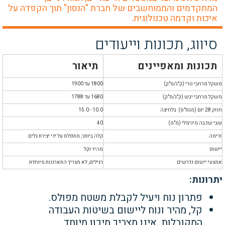
המתקדמים והממוחשבים של חברת "הנסון" תוך הקפדה על
איכות וקדמה טכנולוגית.
סיווג, תכונות וייעודים
תכונות ומאפיינים
תיאור
משקל מרחבי טרי (ק"ג/מ"ק)
1800 עד 1900
משקל מרחבי יבש (ק"ג/מ"ק)
1680 עד 1788
חוזק 28 יום (מגפ"ס) בלחיצה
10.0 - 15.0
עובי שכבה מינימלי (מ"מ)
40
זרימה
קלה ביותר, מתפלס על ידי יצירת גלים
יישום
מהיר וקל
אמצעי יישום נדרשים
רגילים, לא מצריך התארגנות מיוחדת
יתרונות:
פתרון נוח ויעיל לקבלת משטח מפולס.
קל, מהיר ונוח ליישום בשיטות העבודה
המקובלות, אינו מצריך
מיכון מיוחד.