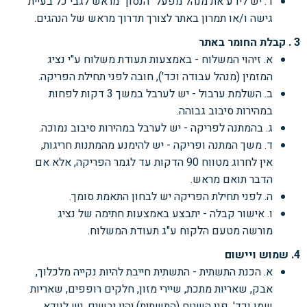
ד. יש לידע את מנהל מפעל "הנסון" מראש לגבי כל בעיית
גישה ו/או תמרון באתר לצורך תדרוך מראש של הנהגים.
3 . קבלת החומר באתר
א. זיהוי המשלוח - באמצעות תעודת משלוח ע"י נציג
המזמין (מנהל עבודה וכד'), חובה לפני תחילת הפריקה.
ב. השלמת ערבול - יש לערבל במשך 3 דקות לפחות
במהירות סיבוב גבוהה.
ג. בהמתנה לפריקה - יש לערבל במהירות סיבוב נמוכה.
ד. משך המתנה ופריקה - יש להימנע מהמתנות חריגות,
אין לחרוג מטווח 90 הדקות עד לגמר הפריקה, אלא אם
הדבר תואם מראש.
ה. לפני תחילת הפריקה יש לבחון התאמת סומך.
ו. אישור קבלה - יתבצע באמצעות חתימה של נציג
מורשה מטעם הלקוח ע"ג תעודת המשלוח.
4. שמוש ויישום
א. הכנת התשתית - התשתית חייבת להיות נקייה מלכלוך,
אבק, שאריות מתכת, שיירי מזון, חלקים רופפים, שאריות
שמן וכד'. פני השטח (התשתית) יהיו יבשים. יש לוודא