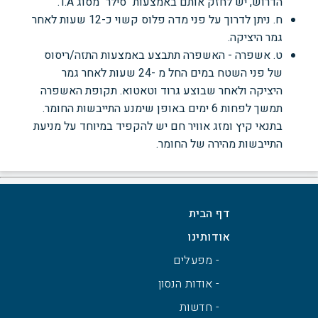
הדרוש, יש לחזק אותם באמצעות "סילר" מסוג T.A.
ח. ניתן לדרוך על פני מדה פלוס קשוי כ-12 שעות לאחר
גמר היציקה.
ט. אשפרה - האשפרה תתבצע באמצעות התזה/ריסוס
של פני השטח במים החל מ -24 שעות לאחר גמר
היציקה ולאחר שבוצע גרוד וטאטוא. תקופת האשפרה
תמשך לפחות 6 ימים באופן שימנע התייבשות החומר.
בתנאי קיץ ומזג אוויר חם יש להקפיד במיוחד על מניעת
התייבשות מהירה של החומר.
דף הבית
אודותינו
- מפעלים
- אודות הנסון
- חדשות