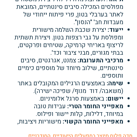
מפולסים המכילה סיבים סינטתיים, המובאת
לאתר בערבלי בטון, פרי פיתוח ייחודי של
מעבדות חב' "הנסון".
ייעוד:
יצירת שכבת השלמה מישורית
ומפולסת על גבי רצפות בטון. ויצירת תשתית
לריצוף
באריחי קרמיקה, שטיחים ופרקטים,
בבתי מגורים, מבני ציבור וכד'.
מרכיבי התערובת:
צמנט, אגרגטים, סיבים
סינטתיים, שילוב מיוחד של מוספים כימיים
ותוספים.
שימה:
באמצעים הרגילים המקובלים באתר
(משאבה/ דוד מנוף/ שפיכה ישירה).
יישום:
באמצעות סרגל אלומיניום.
מאפייני החומר הטרי:
עבידות טובה
במיוחד, דלילות, קלות יישור ופילוס.
מאפייני החומר הקשוי:
מישוריות ויציבות,
מדה פלוס מיוצר במפעלים הייעודיים, המודרניים,