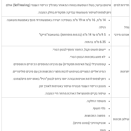
חדירות למים
איטום גבישי, בשל השפעתו בטווח המאוחר בתהליך הריפוי
העצמי (Self healing) אולם
ניתן לצפות לשיפור משמעותי בבדיקה תפקודית
בחלק המבנה.
14 מ"מ, 16 מ"מ או 19 מ"מ: בשפיכה ישירה באמצעות דוד מנוף באמצעות משאבה
גודל
רגילה
אגרגט מירבי
9.5 מ"מ עד 14 מ"מ (בכמות מופחתת): במשאבת "מייקו"
6.35 מ"מ: בהתזה
יישום פשוט וקבל, החומר מוסף לבטון הטרי.
לא פוגע בתכונות הבטון הטרי.
קומפטיבילי (בעל תאימות תפקודית) עם מרבית המוספים הכימיים והתוספים
יתרונות
המינראליים המצויים בשימוש לרבות מפצי התכווצות וכן עם סיבים פולימריים.
ניתן לצפות לרמת אטימות גבוהה יותר ביחס לבטון "רגיל" באותו יחס מים/צמנט.
מנגנון הריפוי העצמי מבטיח שיפור באטימות לאורך זמן.
שיפור בקיים ופוטנציאל הארכת מחזור חיי המבנה.
משופר החלקה.
גלוי חשוף.
מפוצה התכווצות.
שילוב תכונות
אנטיקורוזיבי (צמנט סיגים).
מותז.