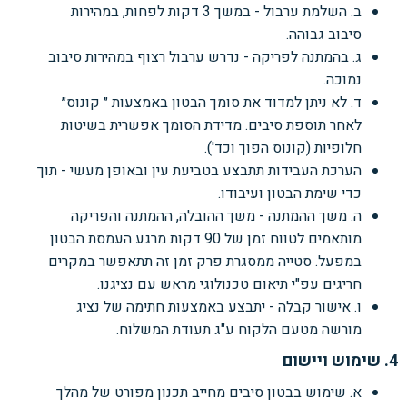
ב. השלמת ערבול - במשך 3 דקות לפחות, במהירות
סיבוב גבוהה.
ג. בהמתנה לפריקה - נדרש ערבול רצוף במהירות סיבוב
נמוכה.
ד. לא ניתן למדוד את סומך הבטון באמצעות ״ קונוס״
לאחר תוספת סיבים. מדידת הסומך אפשרית בשיטות
חלופיות (קונוס הפוך וכד').
הערכת העבידות תתבצע בטביעת עין ובאופן מעשי - תוך
כדי שימת הבטון ועיבודו.
ה. משך ההמתנה - משך ההובלה, ההמתנה והפריקה
מותאמים לטווח זמן של 90 דקות מרגע העמסת הבטון
במפעל. סטייה ממסגרת פרק זמן זה תתאפשר במקרים
חריגים עפ"י תיאום טכנולוגי מראש עם נציגנו.
ו. אישור קבלה - יתבצע באמצעות חתימה של נציג
מורשה מטעם הלקוח ע"ג תעודת המשלוח.
4. שימוש ויישום
א. שימוש בבטון סיבים מחייב תכנון מפורט של מהלך