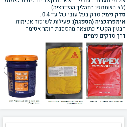
של מי
תערובת עודפים שאינם קשורים
כימית לצמנט
(לא השתתפו בתהליך
ההידרציה).
סדק נימי:
סדק בעל עובי של עד 0.4 .
אימפרגנציה (הספגה)
: פעילות
לשיפור אטימות
הבטון הקשוי
כתוצאה מהספגת חומר אטימה
דרך
סדקים נימיים.