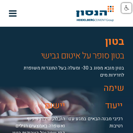

בטון
בטון סופר על איטום גבישי
בטון מובא מסוג ב 30- ומעלה בעל התנגדות משופרת
לחדירות מים
שימה
ייעוד
יישום
רכיבי מבנה הבאים במגע עם
הובלה, שימה, ציפוף
רטיבות
ואשפרה באמצעים רגילים