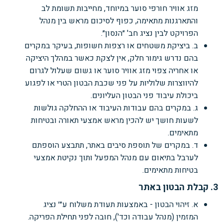
מזג אוויר חורפי סוער במיוחד, מחייבות תשומת לב
והתארגנות מתאימה, כפוף לסיכום מראש בין מנהל
הפרויקט לבין נציג חב' ״הנסון״.
ב. ביציקת משטחים או רצפות חשופות, בעיקר במקרים
בהם נדרש גימור חלק, אין לצקת כאשר במהלך היציקה
או אחריה צפוי מזג אוויר סוער או גשום שעלול לגרום
להיווצרות שלוליות על פני שכבת הבטון הטרי או לפגוע
ביכולת עיבוד פני הבטון העליונים.
ג. במקרים בהם עבודות העיבוד או ההחלקה גולשות
לשעות חושך יש להכין מראש אמצעי תאורה ובטיחות
מתאימים.
ד. במקרים של תוספת סיבים באתר, תתבצע הוספתם
לערבל בתיאום עם מנהל המפעל ותוך נקיטת אמצעי
בטיחות מתאימים.
3. קבלת הבטון באתר
א. זיהוי הבטון - באמצעות תעודת משלוח ע״׳ נציג
המזמין (מנהל עבודה וכד'), חובה לפני תחילת הפריקה.