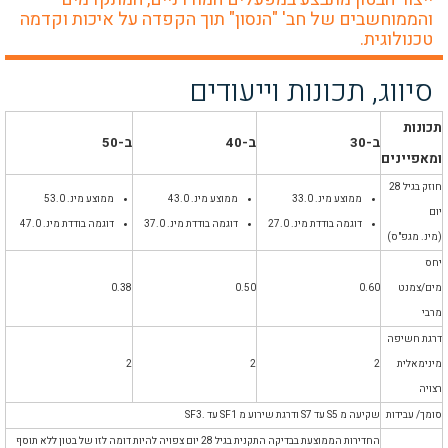
והממוחשבים של חב' "הנסון" תוך הקפדה על איכות וקדמה
טכנולוגית.
סיווג, תכונות וייעודים
תכונות
ב-30
ב-40
ב-50
ומאפיינים
חוזק בגיל 28
ממוצע מינ. 33.0
ממוצע מינ. 43.0
ממוצע מינ. 53.0
יום
דוגמה בודדת מינ. 27.0
דוגמה בודדת מינ. 37.0
דוגמה בודדת מינ. 47.0
(מינ. מגפ"ס)
יחס
מים/צמנט
0.60
0.50
0.38
מרבי
דרגת חשיפה
מינימאלית
2
2
2
רצויה
סומך/ עבידות
שקיעה מ S5 עד S7 ודרגת שירוע מ SF1 עד .SF3
החדירות הממוצעת בבדיקה התקנית בגיל 28 יום צפויה להיות דומה לזו של
בטון ללא תוסף