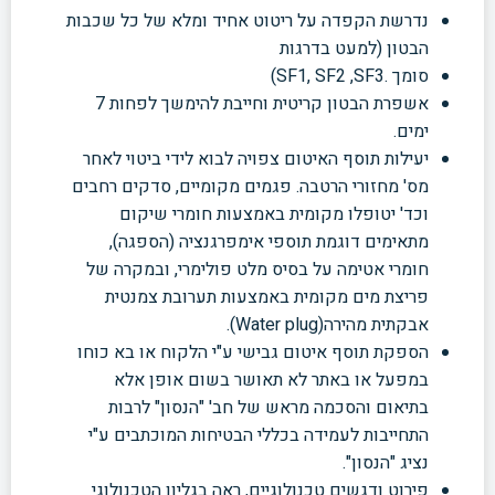
נדרשת הקפדה על ריטוט אחיד ומלא של כל שכבות
הבטון (למעט בדרגות
סומך .SF1, SF2 ,SF3)
אשפרת הבטון קריטית וחייבת להימשך לפחות 7
ימים.
יעילות תוסף האיטום צפויה לבוא לידי ביטוי לאחר
מס' מחזורי הרטבה. פגמים מקומיים, סדקים רחבים
וכד' יטופלו מקומית באמצעות חומרי שיקום
מתאימים דוגמת תוספי אימפרגנציה (הספגה),
חומרי אטימה על בסיס מלט פולימרי, ובמקרה של
פריצת מים מקומית באמצעות תערובת צמנטית
אבקתית מהירה(Water plug).
הספקת תוסף איטום גבישי ע"י הלקוח או בא כוחו
במפעל או באתר לא תאושר בשום אופן אלא
בתיאום והסכמה מראש של חב' "הנסון" לרבות
התחייבות לעמידה בכללי הבטיחות המוכתבים ע"י
נציג "הנסון".
פירוט ודגשים טכנולוגיים, ראה בגליון הטכנולוגי