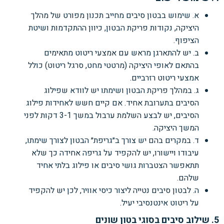
א. שימוש בבטון סיבים מחייב תכנון מפורט של מהלך
היציקה, נקודות פריקת הבטון, כיוון ההתקדמות ושיטת
הציפוף.
ב. יש להתארגן מראש עם אמצעי ריטוט מתאימים
בהתאם לאופי היציקה (מרטטי מחט, סרגל ריטוט) כולל
אמצעי ריטוט רזרביים.
ג. במהלך פריקת הבטון ושימתו יש לוודא שפילוג
הסיבים בתערובת אחיד. אם קיים חשש לאחידות פילוג
הסיבים, יש לבצע השלמת ערבול במשך 3-1 דקות לפני
המשך היציקה.
ד. במקרים בהם יש צורך ב״גריפת״ הבטון לצורך שימתו,
עיבודו ויישורו, יש להקפיד על גריפה אחידה כך שלא
תתאפשר הצטברות גושי סיבים או פילוג בלתי אחיד
שלהם.
ה. לבטון סיבים נטייה ליצור כיסי אוויר, לכן יש להקפיד
על ריטוט אינטנסיבי יעיל.
5. שילוב סיבים בסוגי בטון שונים