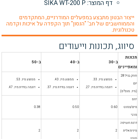
דף המוצר: SIKA WT-200 P
ייצור הבטון מתבצע במפעלים המודרניים, המתקדמים
והממוחשבים של חב' "הנסון" תוך הקפדה על איכות וקדמה
טכנולוגית.
סיווג, תכונות וייעודים
תכונות
ב-30
ב-40
ב-50
ומאפיינים
חוזק בגיל 28
ממוצע מינ. 33.
ממוצע מינ. 43.
ממוצע מינ. 53.
יום
דוגמה בודדת מינ. 27.
דוגמה בודדת מינ. 37.
דוגמה בודדת מינ. 47.
(מינ. מגפ"ס)
יחס
מים/צמנט
0.60
0.50
0.38
מרבי
דרגת חשיפה
מינימאלית
2
2
2
רצויה