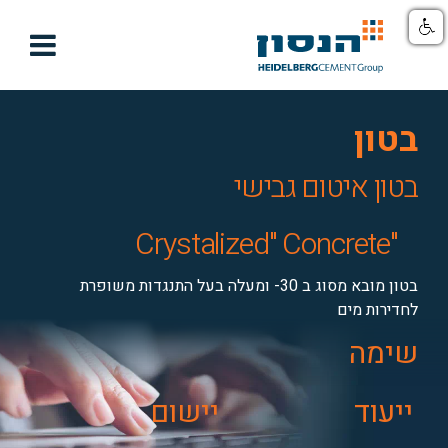

בטון
בטון איטום גבישי
"Crystalized" Concrete
בטון מובא מסוג ב 30- ומעלה בעל התנגדות משופרת
לחדירות מים
שימה
ייעוד
יישום