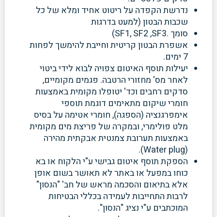
נדרשת הקפדה על ריטוט אחיד ומלא של כל
שכבות הבטון (למעט בדרגות
סומך .SF1, SF2 ,SF3)
אשפרת הבטון קריטית וחייבת להימשך לפחות
7 ימים.
יעילות תוסף האיטום צפויה לבוא לידי ביטוי
לאחר מס' מחזורי הרטבה. פגמים מקומיים,
סדקים רחבים וכד' יטופלו מקומית באמצעות
חומרי שיקום מתאימים דוגמת תוספי
אימפרגנציה (הספגה), חומרי אטימה על בסיס
מלט פולימרי, ובמקרה של פריצת מים מקומית
באמצעות תערובת צמנטית אבקתית מהירה
(Water plug).
הספקת תוסף איטום גבישי ע"י הלקוח או בא
כוחו במפעל או באתר לא תאושר בשום אופן
אלא בתיאום והסכמה מראש של חב' "הנסון"
לרבות התחייבות לעמידה בכללי הבטיחות
המוכתבים ע"י נציג "הנסון".