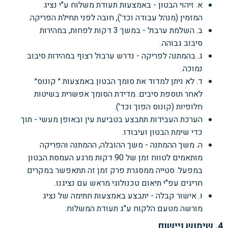
א. זיהוי הבטון - באמצעות תעודת משלוח ע"י נציג
המזמין (מנהל עבודה וכד'), חובה לפני תחילת הפריקה.
ב. השלמת ערבול - במשך 3 דקות לפחות, במהירות
סיבוב גבוהה.
ג. בהמתנה לפריקה - נדרש ערבול רצוף במהירות סיבוב
נמוכה.
ד. לא ניתן למדוד את סומך הבטון באמצעות ״ קונוס״
לאחר תוספת סיבים. מדידת הסומך אפשרית בשיטות
חלופיות (קונוס הפוך וכד').
הערכת העבידות תתבצע בטביעת עין ובאופן מעשי - תוך
כדי שימת הבטון ועיבודו.
ה. משך ההמתנה - משך ההובלה, ההמתנה והפריקה
מותאמים לטווח זמן של 90 דקות מרגע העמסת הבטון
במפעל. סטייה ממסגרת פרק זמן זה תתאפשר במקרים
חריגים עפ"י תיאום טכנולוגי מראש עם נציגנו.
ו. אישור קבלה - יתבצע באמצעות חתימה של נציג
מורשה מטעם הלקוח ע"ג תעודת המשלוח.
4. שימוש ויישום