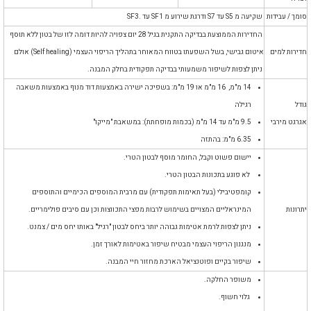
סומך / עבידות
שקיעה מ S5 עד S7 ודרגת שירוע מ SF1 עד .SF3
החדירות הממוצעת בבדיקה התקנית בגיל 28 יום צפויה להיות דומה לזו של
בטון ללא תוסף
חדירות למים
איטום גבישי, בשל השפעתו בטווח המאוחר בתהליך הריפוי
העצמי (Self healing) אולם
ניתן לצפות לשיפור משמעותי בבדיקה תפקודית
בחלק המבנה.
14 מ"מ, 16 מ"מ או 19 מ"מ: בשפיכה ישירה באמצעות דוד מנוף באמצעות משאבה
גודל
רגילה
אגרגט מירבי
9.5 מ"מ עד 14 מ"מ (בכמות מופחתת): במשאבת "מייקו"
6.35 מ"מ: בהתזה
יישום פשוט וקבל, החומר מוסף לבטון הטרי.
לא פוגע בתכונות הבטון הטרי.
קומפטיבילי (בעל תאימות תפקודית) עם מרבית המוספים הכימיים והתוספים
יתרונות
המינראליים המצויים בשימוש לרבות מפצי התכווצות וכן עם סיבים פולימריים.
ניתן לצפות לרמת אטימות גבוהה יותר ביחס לבטון "רגיל" באותו יחס מים / צמנט.
מנגנון הריפוי העצמי מבטיח שיפור באטימות לאורך זמן.
שיפור בקיים ופוטנציאל הארכת מחזור חיי המבנה.
משופר החלקה.
גלוי חשוף.