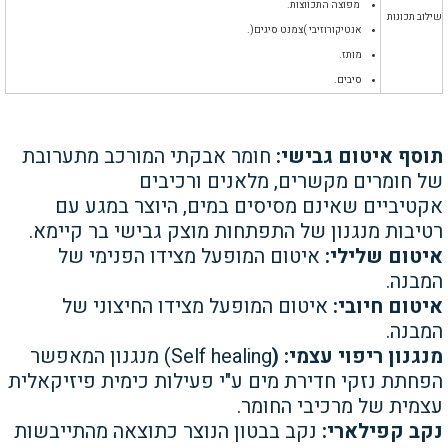
מפוצה התכווצות.
שילוב תכונות
אנטיקורוזיבי )צמנט סיגים(.
מותז.
סיבים.
תוסף איטום גבישי:
חומר אבקתי
המורכב מתערובת
של חומרים
מקשרים, מלאנים ורכיבים
אקטיביים
שאינם מסיסים במים, היוצר במגע
עם
רטיבות מנגנון של התפתחות
מוצק גבישי בר קיימא.
איטום שלילי:
איטום המופעל
מצידו הפנימי של
המבנה.
איטום חיובי:
איטום המופעל מצידו
החיצוני של
המבנה.
מנגנון ריפוי עצמי: (
Self healing)
מנגנון המאפשר
הפחתת נזקי
חדירת מים ע"י פעילות כימית
פיזיקאלית
עצמית של מרכיבי
החומר.
נקב קפילארי:
נקב בבטון הנוצר
כתוצאה מהתייבשות