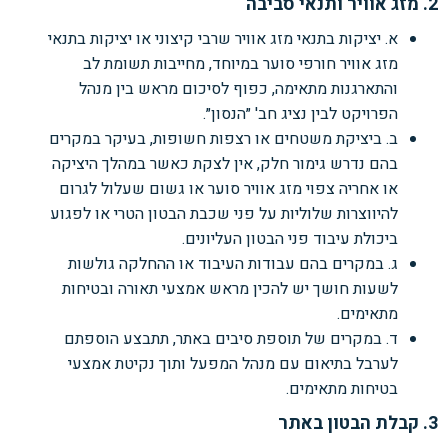
2. מזג אוויר ותנאי סביבה
א. יציקות בתנאי מזג אוויר שרבי קיצוני או יציקות בתנאי
מזג אוויר חורפי סוער במיוחד, מחייבות תשומת לב
והתארגנות מתאימה, כפוף לסיכום מראש בין מנהל
הפרויקט לבין נציג חב' ״הנסון״.
ב. ביציקת משטחים או רצפות חשופות, בעיקר במקרים
בהם נדרש גימור חלק, אין לצקת כאשר במהלך היציקה
או אחריה צפוי מזג אוויר סוער או גשום שעלול לגרום
להיווצרות שלוליות על פני שכבת הבטון הטרי או לפגוע
ביכולת עיבוד פני הבטון העליונים.
ג. במקרים בהם עבודות העיבוד או ההחלקה גולשות
לשעות חושך יש להכין מראש אמצעי תאורה ובטיחות
מתאימים.
ד. במקרים של תוספת סיבים באתר, תתבצע הוספתם
לערבל בתיאום עם מנהל המפעל ותוך נקיטת אמצעי
בטיחות מתאימים.
3. קבלת הבטון באתר