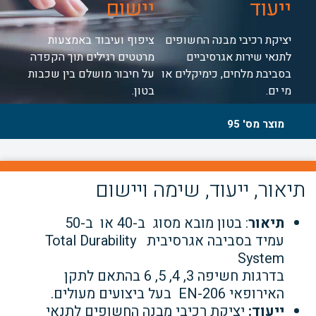
ייעוד
יישום
יציקת רכיבי מבנה החשופים
ציפוף ועיבוד באמצעות
לתנאי שירות אגרסיביים
מרטטים רגילים תוך הקפדה
בסביבת מלחים, כימיקלים או
על חיבור מושלם בין שכבות
מי ים.
בטון.
מוצר מס' 95
תיאור, ייעוד, שימה ויישום
תיאור
: בטון מובא מסוג ב-40 או ב-50
עמיד בסביבה אגרסיבית Total Durability
System
בדרגות חשיפה 3, 4, 5, 6 בהתאם לתקן
האירופאי EN-206 בעל ביצועים מעולים.
ייעוד:
יציקת רכיבי מבנה החשופים לתנאי