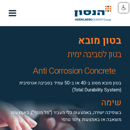

בטון מובא
בטון לסביבה ימית
Anti Corrosion Concrete
בטון מובא מסוג ב-40 או ב-50 עמיד בסביבה אגרסיבית
(Total Durability System)
שימה
בשפיכה ישירה, באמצעות כלי מעביר ("סל מנוף"), באמצעות
משאבה או באמצעות צינור טרמי.