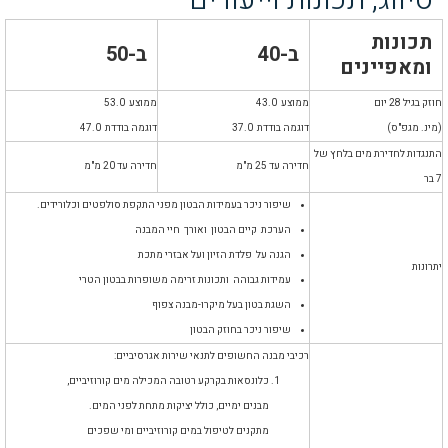
סיווג, תכונות וייעודים
תכונות
ב-40
ב-50
ומאפיינים
חוזק בגיל 28 יום
ממוצע 43.0
ממוצע 53.0
(מינ. מגפ"ס)
דוגמה בודדת 37.0
דוגמה בודדת 47.0
התנגדות לחדירת מים בלחץ של
חדירה עד 25 מ"מ
חדירה עד 20 מ"מ
7 בר
שיפור ניכר בעמידות הבטון מפני התקפת סולפטים וכלורידים.
הערכת קיים הבטון ואורך חיי המבנה
הגנה על פלדת הזיון ועל אבזרי מתכת
יתרונות
עמידות גבוהה ותכונות זרימה משופרות בבטון הטרי
השגת בטון בעל מיקרו-מבנה צפוף
שיפור ניכר בחוזק הבטון
רכיבי מבנה החשופים לתנאי שירות אגרסיביים:
כלונסאות בקרקע רטובה המכילה מים קורוזיביים,
מבנים ימיים, כולל יציקות מתחת לפני המים.
מתקנים לטיפול במים קורוזיביים ומי שפכים