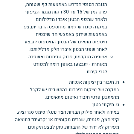
הגובה הסופי הנדרש באמצעות כף שטוחה,
פרק זמן של 15 עד 30 דקות מגמר הציפוף
ולאחר שמפני הבטון איבדו מדלילותם.
במקרה שנדרש גימור מחוספס הדבר יתבצע
באמצעות שירוק באמצעי חד שיבטיח
חיספוס מתאים של הבטון. החיספוס יתבצע
לאחר שפני הבטון איבדו חלק מדלילותם.
אשפרה מוקדמת, פרוק טפסנות ואשפרה
מאוחרת - יתבצעו באופן דומה למפורט
לגבי קירות.
ח. חיבור בין יציקות אנכיות
במקרה של יציקות נפרדות בהמשכים יש לקבל
מהמתכנן פרטי חיבור ואיטום מתאימים.
ט. תיקוני בטון
במידה ולאחר סילוק תבניות הצד נתגלו סימני סגרגציה,
קיני חצץ, פגמים, שברים מקומיים או ״קרעים״ כתוצאה
מפירוק לא זהיר של התבניות, ניתן לבצע תיקונים