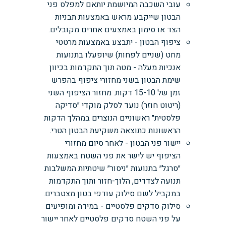
עובי השכבה המיושמת יותאם למפלס פני
הבטון שייקבע מראש באמצעות תבניות
הצד או סימון באמצעים אחרים מקובלים.
ציפוף הבטון - יתבצע באמצעות מרטטי
מחט (שניים לפחות) שיופעלו בתנועות
אנכיות מעלה - מטה תוך התקדמות בכיוון
שימת הבטון בשני מחזורי ציפוף בהפרש
זמן של 15-10 דקות. מחזור הציפוף השני
(ריטוט חוזר) נועד לסלק מוקדי ״סדיקה
פלסטית״ ראשוניים הנוצרים במהלך הדקות
הראשונות כתוצאה משקיעת הבטון הטרי.
יישור פני הבטון - לאחר סיום מחזורי
הציפוף יש לישר את פני השטח באמצעות
״סרגל״ בתנועות ״ניסור״ שיטתיות המשלבות
תנועה לצדדים, הלוך-חזור ותוך התקדמות
במקביל לשם סילוק עודפי בטון מצטברים.
סילוק סדקים פלסטיים - במידה ומופיעים
על פני השטח סדקים פלסטיים לאחר יישור