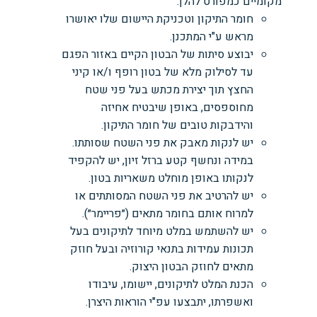
מקומיים כמפורט להלן:
חומר התיקון וטכניקת היישום שלו יאושרו
מראש ע"י המתכנן.
יבוצע סיתות של הבטון הקיים באזור הפגם
עד לסילוק מלא של בטון רופף ו/או קיני
החצץ תוך יצירת מכתש בעל פני שטח
מחוספסים, באופן שיבטיח אחיזה
והידבקות טובים של חומר התיקון.
יש לנקות מאבק את פני השטח שסותתו.
במידה ונחשף קטע ברזל זיון, יש להקפיד
לנקותו באופן מוחלט משאריות בטון.
יש להרטיב את פני השטח המסותתים או
למרוח אותם בחומר מתאים (״פריימר״).
יש להשתמש במלט מיוחד לתיקונים בעל
תכונות עמידות בתנאי קורוזיה ובעל חוזק
מתאים לחוזק הבטון היצוק.
הכנת המלט לתיקונים, יישומו, עיבודו
ואשפרתו, יתבצעו עפ"י הוראות היצרן.