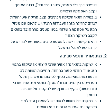
שפיכה דרך כלי מעביר, צינור טרמי וכד'), דרגת הסומך
וקצב האספקה הרצויים.
ג. במידה ותנאי היציקה מכתיבים קצב פריקה איטי העלול
לגרום לחריגה מזמן העבידות הרגיל, יש לתאם עם מנהל
המפעל אספקת משלוחי בטון קטנים מהמקובל בהתאם
לקצב היציקה הצפוי.
ד. אם קיימת דרישה לתוספת סיבים באתר יש להודיע על
כך מראש למנהל המפעל.
2. מזג אוויר ותנאי סביבה
א. יציקות בתנאי מזג אוויר שרבי קיצוני או יציקות בתנאי
מזג אוויר חורפי סוער במיוחד, מחייבות תשומת לב
והתארגנות מתאימה, כפוף לסיכום מראש בין מנהל
הפרוייקט בין נציג חברת ״הנסון״. בתנאי מזג אוויר שרבי
(רוח יבשה), בקיץ ובחורף, יש להקפיד על שמירת
הסומך.
ב. במקרה של חשש לגשם יש להתארגן עוד לפני
היציקה עם אמצעי הגנה נגד מי גשמים.