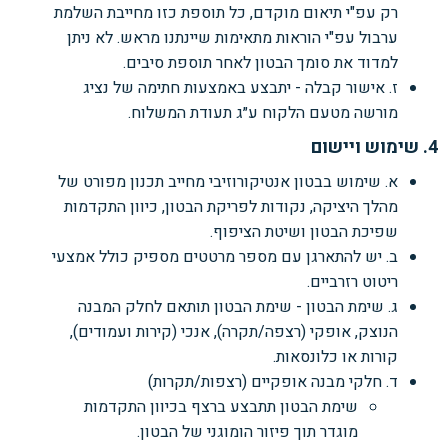
רק עפ"י תיאום מוקדם, כל תוספת כזו מחייבת השלמת
ערבול עפ"י הוראות מתאימות שיינתנו מראש. לא ניתן
למדוד את סומך הבטון לאחר תוספת סיבים.
ז. אישור קבלה - יתבצע באמצעות חתימה של נציג
מורשה מטעם הלקוח ע״ג תעודת המשלוח.
4. שימוש ויישום
א. שימוש בבטון אנטיקורוזיבי מחייב תכנון מפורט של
מהלך היציקה, נקודות לפריקת הבטון, כיוון התקדמות
שפיכת הבטון ושיטת הציפוף.
ב. יש להתארגן עם מספר מרטטים מספיק כולל אמצעי
ריטוט רזרביים.
ג. שימת הבטון - שימת הבטון תותאם לחלק המבנה
הנוצק, אופקי (רצפה/תקרה), אנכי (קירות ועמודים),
קורות או כלונסאות.
ד. חלקי מבנה אופקיים (רצפות/תקרות)
שימת הבטון תתבצע ברצף בכיוון התקדמות
מוגדר תוך פיזור הומוגני של הבטון.