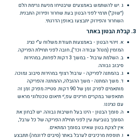
ג .יש להשתמש באמצעים שיבטיחו מניעת גרימת הלם
(״שוק״) תרמי לפני הבטון בעת שחרור ופירוק התבנית.
השחרור והפירוק יתבצעו באופן הדרגתי.
3. קבלת הבטון באתר
א. זיהוי הבטון - באמצעות תעודת משלוח ע"י נציג
המזמין (מנהל עבודה וכד'), חובה לפני תחילת הפריקה.
ב. השלמת ערבול - במשך 3 דקות לפחות, במהירות
סיבוב גבוהה.
ג. בהמתנה לפריקה - ערבול רצוף במהירות סיבוב נמוכה.
ד. משך המתנה - משך ההובלה, ההמתנה והפריקה
מותאמים לפרק זמן של 90 דקות. סטייה מפרק זמן זה
תתאפשר במקרים חריגים עפ,׳י תיאום טכנולוגי מראש
עם נציגנו.
ה. סומך הבטון - הינו בעל חשיבות גבוהה. יש לבחון את
הסומך בטביעת עין לפני תחילת הפריקה של כל ערבל,
אין לצקת בטון שאינו בסומך המתאים.
ו. תוספת מרכיבים לערבל באתר (סיבים לדוגמה) תתבצע