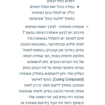
לפגוע בפני הבטון.
במידה ובכל זאת נתגלו פגמים
כנ״ל, יש לטפל בהם כמפורט
בסעיף ״תיקוני בטון״ שבהמשך.
אשפרה מאוחרת - לצורך השגת אטימות
מירבית, יש לבצע אשפרה רצופה במשך 7
ימים לפחות. יש להתחיל באשפרה מיד
לאחר סילוק תבניות הצד, באמצעות הרטבה
במים, בפרקי זמן קצובים, בהתאם לטמפ'
והלחות היחסית באוויר, תוך שמירה רצופה
של פני הקירות רטובים. ניתן להשתמש
בצינור טפטוף המונח על פני הבטון בחתך
העליון שלו. ניתן להשתמש בתחליב אשפרה
(Curing Compound), כפוף לאישור
המתכנן. מומלץ ליישם חומר זה רק לאחר
מספר מחזורי הרטבה במים, ולאחר שהובטח
שהקיר רווי במים (אך פני השטח שלו
יבשים). כיסוי פני הקיר ביריעות אשפרה או