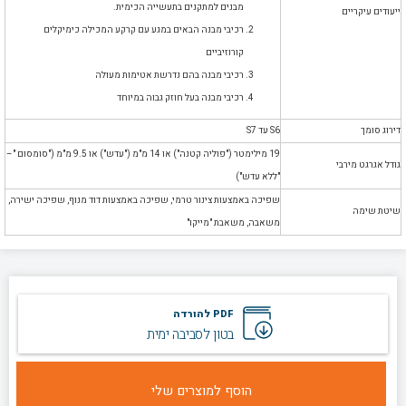
מבנים למתקנים בתעשייה הכימית.
ייעודים עיקריים
רכיבי מבנה הבאים במגע עם קרקע המכילה כימיקלים
קורוזיביים
רכיבי מבנה בהם נדרשת אטימות מעולה
רכיבי מבנה בעל חוזק גבוה במיוחד
דירוג סומך
S6 עד S7
19 מילימטר ("פוליה קטנה") או 14 מ"מ ("עדש") או 9.5 מ"מ ("סומסום "–
גודל אגרגט מירבי
"ללא עדש")
שפיכה באמצעות צינור טרמי, שפיכה באמצעות דוד מנוף, שפיכה ישירה,
שיטת שימה
משאבה, משאבת "מייקו"
PDF להורדה
בטון לסביבה ימית