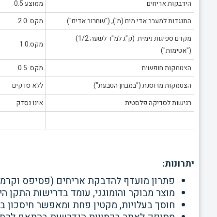
הידבקות אריחים
ממוצע 0.5
התנגדות למעבר אדי מים (מ'), ("שחרור אדים")
מקס. 2.0
מקדם ספיגות נימית (ק"ג למ"ר לשעה 1/2)
מקס.1.0
("אטימות")
הצטמקות חופשית
מקס. 0.5
הצטמקות מרוסנת ("במבחן הטבעת")
ללא סדקים
רגישות לסדיקה פלסטית
אינו נסדק
יתרונות:
פתרון מועדף להדבקת אריחים (פסיפס וקרמ
מוצר מבוקר והומוגני, עומד בדרישות התקן הישראלי לטי
חוסך בעלויות, מקטין פחת
ומאפשר חיסכון בכ