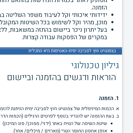
מסופק לאתר בכמויות הנדרשות בהתאם להתק
הזמנה.
ידידותי איכותי וקל לעיבוד משפר השליטה ב
מוכן, מהיר וקל לשימוש בכל השיטות המקובלו
בעל יתרון ניכר ביישום בהתזה במשאבות, ל
במקרים של
הפסקות עבודה קצרות.
בצמנטיט חוץ לסביבה ימית-האטימות היא התכלית
גיליון טכנולוגי
הוראות ודגשים בהזמנה וביישום
1. הזמנה
א. הכמות המינימלית של צמנטיט חוץ לסביבה ימית הניתנת להזמנה ב
ב. בעת ההזמנה יש להגדיר בנוסף לפרטים הרגילים (הכמות הד
שיטת השימה של הטיח באתר
(ידני/ ממוכן/ סוג המיכון)
אופן אחסון החומר הטרי (מארזים
/ מיכלים/ אחר).