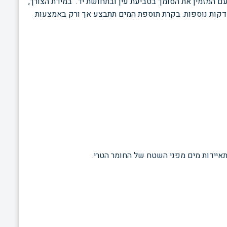
עם המזמין את
הסומך בטביעת עין ובתחושת יד.
במידת הצורך,
דקות נוספות. בקרת תוספת המים תתבצע אך ורק
באמצעות
תאיידות מים מפני השטח של החומר הטרי.