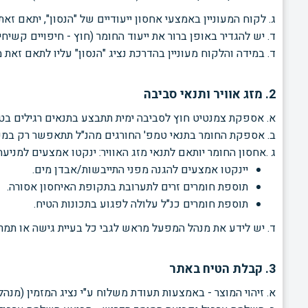
ג. לקוח המעוניין באמצעי אחסון ייעודיים של "הנסון", יתאם זאת לפחות 48 
ד. יש להגדיר באופן ברור את ייעוד החומר (חוץ - חיפויים קשיחי
ד. במידה והלקוח מעוניין בהדרכת נציג "הנסון" עליו לתאם זאת
2. מזג אוויר ותנאי סביבה
א. אספקת צמנטיט חוץ לסביבה ימית תתבצע בתנאים רגילים בטווח הטמפ' שבין ° 5 
ב. אספקת החומר בתנאי טמפ' החורגים מהנ"ל תתאפשר רק במקר
ג .אחסון החומר יותאם לתנאי מזג האוויר: ינקטו אמצעים למניעת 
יינקטו אמצעים להגנה מפני התייבשות/אבדן מים.
תוספת חומרים זרים לתערובת בתקופת האיחסון אסורה.
תוספת חומרים כנ"ל עלולה לפגוע בתכונות הטיח.
ד. יש לידע את מנהל המפעל מראש לגבי כל בעיית גישה או תמרו
3. קבלת הטיח באתר
א. זיהוי המוצר - באמצעות תעודת משלוח ע"י נציג המזמין (מנהל