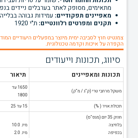
תכונות החומר הטרי:
שומר על טריות ועבידו
מתאימים,
מסופק לאתר בערבלים ניידים בנפח
מאפיינים תפקודיים:
עמידות גבוהה בבלייה
תקנים ומפרטים רלוונטיים:
ת"י 1920
צמנטיט חוץ לסביבה ימית מיוצר במפעלים היעודיים המודר
הקפדה על איכות וקדמה טכנולוגית.
סיווג, תכונות וייעודים
תכונות ומאפיינים
תיאור
1650 עד
משקל מרחבי טרי (ק"ג / מ"ק)
1800
תכולת אויר ( %)
15 עד 25
חוזק 35 יום (מגפ"ס)
בלחיצה
מינ. 10.0
בכפיפה
מינ. 2.0