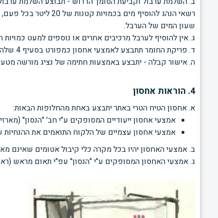
ב. השלמת ערבול וקביעת הסומך הדרוש - תבוצע השלמת ערבול 
רשאי הנהג להוסיף מים בכמויות קטנות של 20
ליטר בכל פעם,
שעון המים של הערבל.
ג. אין להוסיף לערבל מרכיבים אחרים או נוספים למעט כמויות ה
ד. פריקת החומר תתבצע לאמצעי אחסון כמפורט בסעיף 4
שלהל
ה. אישור קבלה - יתבצע באמצעות חתימה של נציג מורשה מטע
4. הוראות אחסון
א. אחסון הטיח הטרי באתר יתבצע באחת מהחלופות הבאות:
אמצעי אחסון ייעודיים המסופקים ע"י חב' "הנסון" (מארזי
אמצעי אחסון עצמיים של הלקוח התואמים את ההנחיות ש
ב. אמצעי האחסון יהיו בכל מקרה כלי קיבול אטומים שאינם מ
ג. אמצעי האחסון המסופקים ע"י "הנסון" עפ"י תאום מראש (רא