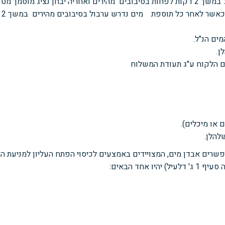
במשך 2
דקות לפחות בסיבובים
מהירים ואחריה יבחן נציג מוסמך מט
 כאשר לאחר כל תוספת מים
נדרש ערבול בסיבובים מהירים
במשך 2
מים הנ"ל.
ן.
ם הלקוח ע"ג תעודת המשלוח
ם או מיכלים).
להלן.
אפשרים אבדן מים, המצויידים באמצעים
לכיסוי הפתח העליון למניעת ה
ה סעיף
1 ג' דלעיל
)
יהיו אחד הבאים: