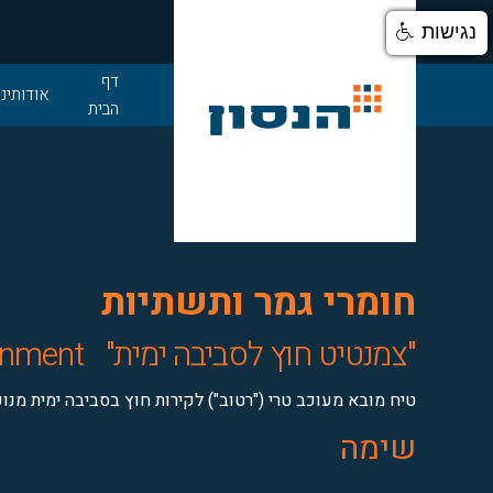
נגישות
דלג לתוכן
דף
אודותינו
הבית
חומרי גמר ותשתיות
"צמנטיט חוץ לסביבה ימית"
onment
טיח מובא מעוכב טרי ("רטוב") לקירות חוץ בסביבה ימית מנו
שימה