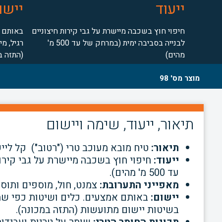
ייעוד
יישו
חיפוי חוץ בשכבה מיישרת על גבי קירות חיצוניים
באותם א
לבנייה בסביבה ימית (במרחק של עד 500 מ'
רגיל, מ
מהים)
(התזה ב
מוצר מס' 98
תיאור, ייעוד, שימה ויישום
תיאור:
טיח מובא מעוכב טרי ("רטוב") קל ליי
ייעוד:
חיפוי חוץ בשכבה מיישרת על גבי קיר
עד 500 מ' מהים).
מאפייני התערובת:
צמנט, חול, מוספים ותוספ
יישום:
באותם אמצעים. כלים ושיטות כפי שמק
בשיטות
יישום מתועשות (התזה במכונה).