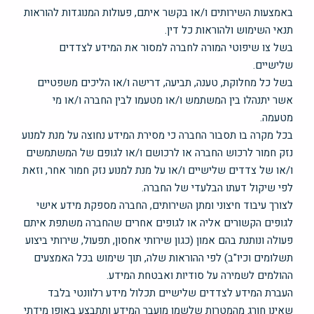
באמצעות השירותים ו/או בקשר איתם, פעולות המנוגדות להוראות
תנאי השימוש ולהוראות כל דין.
בשל צו שיפוטי המורה לחברה למסור את המידע לצדדים
שלישיים.
בשל כל מחלוקת, טענה, תביעה, דרישה ו/או הליכים משפטיים
אשר יתנהלו בין המשתמש ו/או מטעמו לבין החברה ו/או מי
מטעמה.
בכל מקרה בו תסבור החברה כי מסירת המידע נחוצה על מנת למנוע
נזק חמור לרכוש החברה או לרכושם ו/או לגופם של המשתמשים
ו/או של צדדים שלישיים ו/או על מנת למנוע נזק חמור אחר, וזאת
לפי שיקול דעתו הבלעדי של החברה.
לצורך עיבוד חיצוני ומתן השירותים, החברה מספקת מידע אישי
לגופים הקשורים אליה או לגופים אחרים שהחברה משתפת איתם
פעולה ונותנת בהם אמון (כגון שירותי אחסון, תפעול, שירותי ביצוע
תשלומים וכיו"ב) לפי ההוראות שלה, תוך שימוש בכל האמצעים
ההולמים לשמירה על סודיות ואבטחת המידע.
העברת המידע לצדדים שלישיים תכלול מידע רלוונטי בלבד
שאינו חורג מהמטרות שלשמן מועבר המידע ותתבצע באופן מידתי