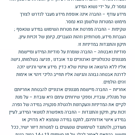
נמסר לו, על ידי נשוא המידע.
מידע עודף – החברה אינה אוספת מידע מעבר לנדרש לצורך
מימוש המטרות שלשמן הוא נמסר.
שקיפות – החברה מפרטת את מטרות השימוש במידע שנאסף ;
העברות מידע, מטרותיהן וזהות הנעברים, קיומן של זכויות עיון,
תיקון והתנגדות במדיניות זו.
סודיות ואבטחה – החברה שומרת על סודיות המידע ומיישמת
מנגנונים טכנולוגיים וארגוניים נגד אובדנו , פגיעה בשלמותו, גישה
אליו ללא הרשאה או שינויו שלא כדין. מידע אישי ורגיש יזכה
לדרגת אבטחה גבוהה והגישה אליו תחייב הליכי זיהוי או אימות
זהים הולמים.
אחריות – החברה מיישמת מנגנונים ארגוניים להבטחת אחריותם
של מנהליו, עובדיו, וספקי שירותים עימם היא עובדת – על מנת
לקיים את המדיניות והעקרונות ולהטלת סנקציה במידה של הפרה.
זכות עיון, תיקון והתנגדות – החברה מאפשרת לנושאי המידע, לעיין
במידע אישי אודותיהם, לתקנו במידה שנמצא לא מדויק או
מעודכן, ולהתנגד לשימושים שנעשים בו למטרות דיוור ישיר, ככל
וייעשו, בהתאם לאמור להלן: על פי סעיפים 13 ו-14 בחוק הגנת