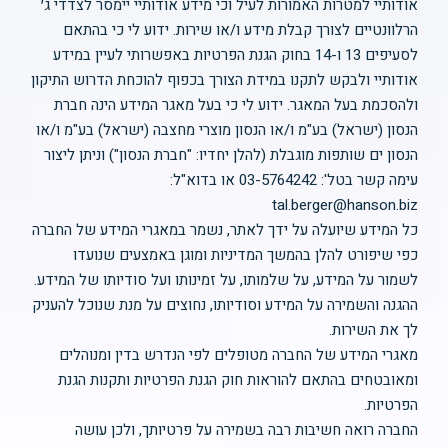
אודותיי למטרות האמורות לעיל וכי מידע אודותיי יימסר לצדדי ג׳
הרלוונטיים לצורך קבלת מידע ו/או שירות. ידוע לי כי בהתאם
לסעיפים 13 ו-14 בחוק הגנת הפרטיות באפשרותי לעיין במידע
אודותיי ולבקש לתקנו במידת הצורך בכפוף להוכחת הדרוש התיקון
ולהסכמת בעל המאגר. ידוע לי כי בעל מאגר המידע הינה חברת
הנסון (ישראל) בע"מ ו/או הנסון מוצרי מחצבה (ישראל) בע"מ ו/או
הנסון ים שותפות מוגבלת (להלן יחדיו: "חברת הנסון") וניתן ליצור
עימה קשר בטל': 03-5764242 או בדוא"ל:
tal.berger@hanson.biz
כל המידע שיועלה על ידך לאתר, נשמר במאגרי המידע של החברה
כפי שיפורט להלן בהמשך המדיניות ומוגן באמצעים שנועדו
לשמור על המידע, על שלמותו, על זמינותו ועל סודיותו של המידע.
ההגנה והשמירה על המידע וסודיותו, נחוצים על מנת שנוכל להעניק
לך את השירות.
מאגרי המידע של החברה מטופלים לפי הנדרש בדין ומנוהלים
ומאובטחים בהתאם להוראות חוק הגנת הפרטיות ותקנות הגנת
הפרטיות.
החברה רואה חשיבות רבה בשמירה על פרטיותך, ולכן עושה