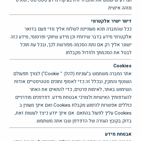
המידע שישמש את החברה יהיה בעיקרו מידע סטטיסטי, שאינו
מזהה אישית.
דיוור ישיר אלקטרוני
ככל שהחברה תהא מעוניינת לשלוח אליך מדי פעם בדואר
אלקטרוני מידע בדבר שירותיו וכן מידע שיווקי ופרסומי, מידע כזה
ישוגר אליך רק אם נתת הסכמה מפורשת לכך, ובכל עת תוכל
לבטל את הסכמתך ולחדול מקבלתו.
Cookies
אתר החברה משתמש ב"עוגיות (להלן: " Cookie") לצורך תפעולם
השוטף והתקין, ובכלל זה כדי לאסוף נתונים סטטיסטיים אודות
השימוש באתר, לאימות פרטים, כדי להתאים את האתר
להעדפותיך האישיות ולצורכי אבטחת מידע. דפדפנים מודרניים
כוללים אפשרות להימנע מקבלת Cookies ואם אינך מעונין ב
Cookies עליך לפעול בהתאם. אם אינך יודע כיצד לעשות זאת,
בדוק בקובץ העזרה של הדפדפן שבו אתה משתמש.
אבטחת מידע