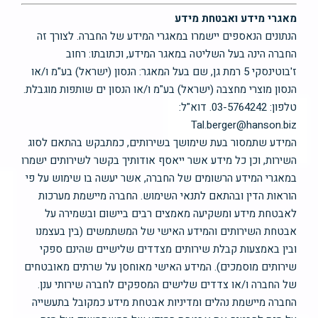
מאגרי מידע ואבטחת מידע
הנתונים הנאספים יישמרו במאגרי המידע של החברה. לצורך זה
החברה הינה בעל השליטה במאגר המידע, וכתובתו: רחוב
ז'בוטינסקי 5 רמת גן, שם בעל המאגר: הנסון (ישראל) בע"מ ו/או
הנסון מוצרי מחצבה (ישראל) בע"מ ו/או הנסון ים שותפות מוגבלת.
טלפון: 03-5764242. דוא"ל:
Tal.berger@hanson.biz
המידע שתמסור בעת שימושך בשירותים, כמתבקש בהתאם לסוג
השירות, וכן כל מידע אשר ייאסף אודותיך בקשר לשירותים ישמרו
במאגרי המידע הרשומים של החברה, אשר יעשה בו שימוש על פי
הוראות הדין ובהתאם לתנאי השימוש. החברה מיישמת מערכות
לאבטחת מידע ומשקיעה מאמצים רבים ביישום ובשמירה על
אבטחת השירותים והמידע האישי של המשתמשים (בין בעצמנו
ובין באמצעות קבלת שירותים מצדדים שלישיים שהינם ספקי
שירותים מוסמכים). המידע האישי מאוחסן על שרתים מאובטחים
של החברה ו/או צדדים שלישים המספקים לחברה שירותי ענן.
החברה מיישמת נהלים ומדיניות אבטחת מידע כמקובל בתעשייה