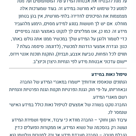
על מנת להבטיח את אבטחת המידע של המשתמשים ועל מנת
למנוע כל שימוש לא מורשה במידע זה. בעוד שמערכות אלה
מצמצמות את הסיכונים לחדירה בלתי-מורשית, אין בהן בטחון
מוחלט. אם יש לך חששות בנוגע למידע מסוים, הימנע מלהעביר
מידע זה. כמו כן, אנו ממליצים לך לנקוט באמצעי הגנה בסיסיים
כדי לשמור ולהגן על המידע שלך במכשיר ממנו אתה גולש באתר,
כגון: הגדרת אמצעי הזדהות למכשיר, (לדוגמה: סיסמה בעלת 7
תווים לכל הפחות, טביעת אצבע, תבנית), התקנת תוכנת אנטי וירוס,
יישום עדכוני אבטחת מידע לפי הנחיות היצרן וכיוצ"ב.
טיפול נאות במידע
הנתונים שנאספו אודותיך יישמרו במאגרי המידע של החברה
ובאחריותו, על-פי חוק הגנת הפרטיות תקנות הגנת הפרטיות והנחיות
רשם מאגרי המידע.
החברה נוקט בשורה של אמצעים לטיפול נאות כולל במידע האישי
שנמסר לו;
עיבוד הוגן וחוקי – החברה מוודא כי עיבוד, איסוף ושמירת המידע
נעשה רק בהסכמה של נשוא המידע, או ממקורות הפועלים כדין.
הגבלת מטרה – החברה מעבדת מידע אך ורק למטרות שלשמן הוא