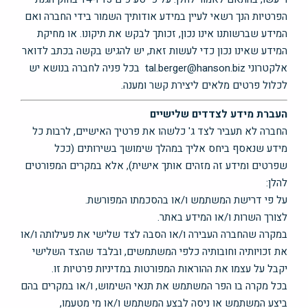
הפרטיות הנך רשאי לעיין במידע אודותיך השמור בידי החברה ואם
המידע שברשותנו אינו נכון, זכותך לבקש את תיקונו. או מחיקת
המידע שאינו נכון כדי לעשות זאת, יש להגיש בקשה בכתב לדואר
אלקטרוני tal.berger@hanson.biz בכל פניה לחברה בנושא יש
לכלול פרטים מלאים ליצירת קשר ומענה.
העברת מידע לצדדים שלישיים
החברה לא תעביר לצד ג' כלשהו את פרטיך האישיים, לרבות כל
מידע שנאסף ביחס אליך במהלך שימושך בשירותים (ככל
שפרטים ומידע זה מזהים אותך אישית), אלא במקרים המפורטים
להלן:
על פי דרישת המשתמש ו/או בהסכמתו המפורשת.
לצורך השרות ו/או המידע באתר.
במקרה שהחברה העבירה ו/או הסבה לצד שלישי את פעילותה ו/או
את זכויותיה וחובותיה כלפי המשתמשים, ובלבד שהצד השלישי
יקבל על עצמו את ההוראות המפורטות במדיניות פרטיות זו.
בכל מקרה בו הפר המשתמש את תנאי השימוש, ו/או במקרים בהם
ביצע המשתמש או ניסה לבצע המשתמש ו/או מי מטעמו,