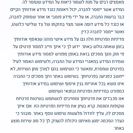
מאמצים רבים על מנת לשמור כיאות על המידע שנמסר לה.
המידע אשר יימסר לחברה, יכול ויאומת כנגד מידע אודותיך הקיים
כבר ברשות החברה, או על ידי מידע פומבי או אחר שסופק לחברה,
או כנגד כל מידע דומה אשר מצוי בחזקתו של צד שלישי כלשהו,
ואשר יימסר לחברה כדין.
מדיניות הפרטיות חלה גם על מידע אישי מזהה שנאסף אודותיך
בזמן שאתה גולש באתר. ידוע לך כי אינך חייב למסור פרטים על
פי חוק והנך מסכים בזאת באופן מפורש למסור מידע אודותיך
שמירת המידע במאגרי המידע של החברה, ולשימוש האמור לעיל
בפרטים שמסרת, ומאשר כי השימוש בהם לצורך מתן השירות, לא
ייחשב כפגיעה בפרטיותך. בשימוש באתר הינך מסכים כי החברה
אינו נושא בכל אחריות בגין איסוף ושימוש במידע אודותיך
כמפורט במדיניות הפרטיות ובתנאי השימוש.
אנו מכבדים את פרטיותך ומחויבים להשתמש בשיטות פרטיות
שקופות והוגנות. קרא בעיון את מדיניות הפרטיות הזו. אם אינך
מסכים לה, עליך לחדול מלעשות שימוש נוסף באתר. מובהר כי
העדר הסכמה ימנע מאיתנו היכולת להעניק לך כל סוג שירות מוצע
באתר.