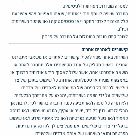
למטרה מוגדרת, מפורשת ולגיטימית.
החברה עשויה לשתף מידע אנונימי, שאינו מאפשר זיהוי אישי עם
כלל הציבור לצרכי מחקר ו/או סטטיסטיקה ו/או שיפור השירותים
וכיו"ב.
לצורך קיום חובות המוטלות על החברה על פי דין.
קישורים לאתרים אחרים
השירות באתר עשוי להכיל קישורים לאתרים או משאבי אינטרנט
אחרים. כאשר תקליק על אחד מקישורים אלה תתחבר לאתר או
משאב אינטרנט אחר, אשר עלול לאסוף מידע אודותיך מרצונך או
באמצעות עוגיות או טכנולוגיות אחרות. כל שימוש בתוכן של צד
שלישי, לרבות כל כניסה של המשתמש לאתרים של צדדים
שלישיים על ידי הפניה בשירותים, יתבצע על אחריותך הבלעדית
ולא תהיה כל טענה ו/או תביעה כנגד החברה בקשר לכך, לרבות אך
מבלי לגרוע, בגין כל נזק, ישיר או עקיף, הנובע משימוש ו/או כניסה
כאמור ו/או בשל פגיעה בפרטיות ו/או כל איסוף מידע ו/או שימוש
בו על ידי צדדים שלישים. אנו ממליצים לך לקרוא את מדיניות
הפרטיות ותנאי השימוש של אותם צדדים שלישיים.