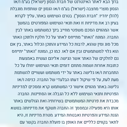
ברוך הבא לאתר האינטרנט של חברת הנסון (ישראל) בע"מ ו/או
הנסון מוצרי מחצבה (ישראל) בע"מ ו/או הנסון ים שותפות מוגבלת
(להלן יחדיו: "חברת הנסון"). בטרם השימוש באתר, עליך לקרוא
בעיון רב את מדיניות זו ואת תנאי השימוש המפורטים בהמשך
אשר המהווים הסכם משפטי מחייב בינך כמשתמש באתר לבין
החברה. המונח "האתר" מתייחס לאתר על כל חלקיו ולתוכן האתר
מכל סוג ומין שהוא, לרבות כל המידע והתוכן הכלול באתר, בין אם
הוא גלוי למשתמשים ובין אם לאו. כמו כן, המונח "האתר" יתייחס
גם לחלקים של האתר אשר הגישה אליהם נעשית באמצעות
כתובות אחרות ושמות מתחם דומים תנאי השימוש יחולו על כל
התחברות ו/או גלישה באתר על ידי משתמש ועשויים להשתנות
מעת לעת, על פי שיקול דעתו הבלעדי של החברה. כניסה ו/או
גלישה באתר מהווים אישור כי המשתמש קרא ומסכים למדיניות
הפרטיות ותנאי השימוש ללא כל הגבלה או הסתייגות. החברה
מכבדת את פרטיות המשתמשים בשירותיה ואת הגולשים באתר
אותו היא מפעילה ובמסמך זה החברה תשקף את מדיניותה בנושא
הגנת המידע והפרטיות ואבטחת המידע. מטרת מדיניות זו, היא
לתאר בקווים כלליים את האופן בו פועלת החברה בקשר עם