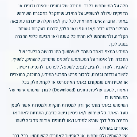
חלה על המשתמש בלבד. מסירה של נתונים שאינם נכונים או
מדויקים עלולה להשפיע על המידע שיתקבל במסגרת השימוש
באתר. החברה אינה אחראית לכל נזק ו/או תקלה שייגרמו כתוצאה
ממילוי מידע כוזב ו/או שגוי ו/או חלקי, לרבות בעקבות טעויות
הקלדה, ולמשתמש לא תהיה כל טענה ו/או תביעה כלפי החברה
בנוגע לכך.
המידע המצוי באתר העומד לשימושך הינו רכושה הבלעדי של
החברה. חל איסור על המשתמש להכניס שינויים, להעתיק, להפיץ,
להעביר, לשדר, להציג, לבצע, לשכפל, לפרסם, להנפיק רישיון,
ליצור עבודות נגזרות, למכור פריט מפרטי המידע, התוכנה, המוצרים
או השירותים שמקורם באתר האינטרנט או לקחת חלק בכל
האמור, למעט שליפת נתונים (Download) לצורך שימוש אישי של
המשתמש בו.
השימוש באתר מותר אך ורק למטרות חוקיות ולמטרות אשר לשמן
נועד האתר. כל שימוש ו/או ניסיון גישה כוזבת, התחזות לאחר או
חדירה בכל דרך שהיא למידע ו/או לנתונים אודות צד ג' כלשהו
אסורים בהחלט.
אין להעתיק ולהשתמש, או לאפשר לאחרים להשתמש, בכל דרך