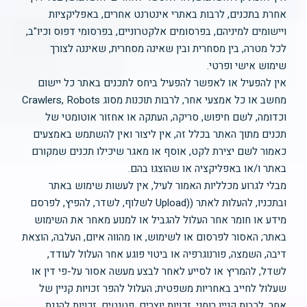
אחרת בתכנים, לרבות באתרי אינטרנט אחרים, באפליקציות
ויישומים למיניהם, בפרסומים אלקטרוניים, בפרסומי דפוס וכיו"ב,
לכל מטרה, בין מסחרית ובין שאינה מסחרית, שאיננה לצורך
שימוש אישי ופרטי.
אין להפעיל או לאפשר להפעיל ביחס לתכנים באתר כל יישום
מחשב או כל אמצעי אחר, לרבות תוכנות מסוג Crawlers, Robots
וכדומה, לשם חיפוש, סריקה, העתקה או אחזור אוטומטי של
תכנים מתוך האתר בכלל זה, אין ליצור ואין להשתמש באמצעים
כאמור לשם יצירת לקט, אוסף או מאגר שיכילו תכנים שמקורם
באתר ו/או באפליקציה או שהוצגו בהם.
מבלי לגרוע מכלליות האמור לעיל, אין לעשות שימוש באתר
ובתכניו, להעלות לאתר ((Upload לשלוף, לשדר, להפיץ, לפרסם
מידע או חומר אחר העלול להגביל או למנוע מאחר את השימוש
באתר; האסור לפרסום או לשימוש, או מהווה איום, העלבה, הוצאת
דיבה, השמצה, פורנוגרפיה או ביטוי פוגע אחר העלול לעודד,
לשדל, להמריץ או לסייע לאחר לבצע מעשה אסור על-פי דין או
שעלול לחייב באחריות משפטית; העלול להפר זכויות קניין של
אחר, לרבות קניין רוחני, זכויות יוצרים, פטנטים, זכויות להגנת