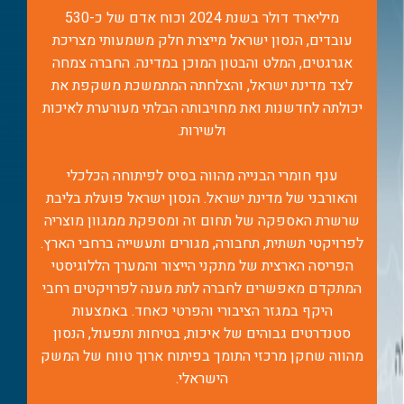
מיליארד דולר בשנת 2024 וכוח אדם של כ-530
עובדים, הנסון ישראל מייצרת חלק משמעותי מצריכת
אגרגטים, המלט והבטון המוכן במדינה. החברה צמחה
לצד מדינת ישראל, והצלחתה המתמשכת משקפת את
יכולתה לחדשנות ואת מחויבותה הבלתי מעורערת לאיכות
ולשירות.
ענף חומרי הבנייה מהווה בסיס לפיתוחה הכלכלי
והאורבני של מדינת ישראל. הנסון ישראל פועלת בליבת
שרשרת האספקה של תחום זה ומספקת ממגוון מוצריה
לפרויקטי תשתית, תחבורה, מגורים ותעשייה ברחבי הארץ.
הפריסה הארצית של מתקני הייצור והמערך הללוגיסטי
המתקדם מאפשרים לחברה לתת מענה לפרויקטים רחבי
היקף במגזר הציבורי והפרטי כאחד. באמצעות
סטנדרטים גבוהים של איכות, בטיחות ותפעול, הנסון
מהווה שחקן מרכזי התומך בפיתוח ארוך טווח של המשק
הישראלי.