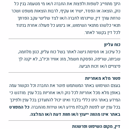
הינך מתחייב לשפות ולפצות את החברה ו/או מי מטעמה בגין כל
נזק, הוצאה או הפסד, ישיר או עקיף, לרבות הוצאות משפט ושכר
טרחת עורך דין, שייגרמו לחברה ו/או לצד שלישי עקב הפרתך
תנאי כלשהו מתנאי השימוש, או ביצוע כל פעולה אחרת בניגוד
לכל דין בקשר לאתר.
כוח עליון
כל עיכוב או חסימת גישה לאתר בשל כוח עליון, כגון מלחמה,
שביתה, שריפה, הפסקת חשמל, מזג אוויר וכיו"ב, לא יקנה לך
פיצויים ו/או זכות תביעה.
פטור מלא מאחריות
בעצם השימוש באתר המשתמש פוטר את החברה וכל הקשור עמה
באופן מלא מכל אחריות לכל נזק ו/או אחריות בכל ענין. מודגש כי
המידע באתר הינו כללי בלבד ואינו יכול להתעדכן בכל ענין ולפיכך
בכל ענין יש לפנות לקבלת מידע ו/או שירות מהחברה.
כל המפורט
באתר אינו מהווה ייעוץ ו/או חוות דעת ו/או המלצה.
דין, מקום השיפוט ופרשנות