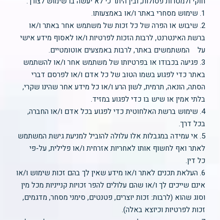
חוקי ולמטרות פסולות, ובין היתר כי לא יעשה בו שימוש לצורך:
1. שימוש מסחרי באתר ו/או באמצעותו.
2. שיבוש או הפרה של כל זכות של משתמש אחר באתר ו/או
ברשת האינטרנט, לרבות הזכות לפרטיות ו/או לאסוף מידע אישי
על המשתמשים באתר, לרבות באמצעים אוטומטיים.
3. פגיעה בכבודו או בפרטיותו של משתמש אחר ו/או להשתמש
באתר כדי לפגוע בשמו הטוב של כל אדם ו/או לפרסם דברי
הסתה, הונאה, תרמית, לשון הרע ו/או כל מידע אחר שהינו שקרי,
בלתי אמין או שיש בו כדי לפגוע במזיד.
4. שימוש ברשת האלחוטית כדי לפגוע בכל אדם ו/או החברה,
בכל דרך.
5. אי עמידה במגבלות אלו עלולה להוביל למניעת גישת המשתמש
לאתר ואף לחשוף אותו לאחריות אזרחית ו/או פלילית, על-פי
כל דין.
6. העלאת תכנים לאתר ו/או מידע שאין לך בהם זכות שימוש ו/או
אינם שייכים לך ו/או שהם עלולים להפר זכויות קנייניות מכל מין
וסוג שהוא (לרבות: זכות יוצרים, פטנטים, סימני מסחר, מדגמים,
זכות לפרטיות וכיוצא באלה).