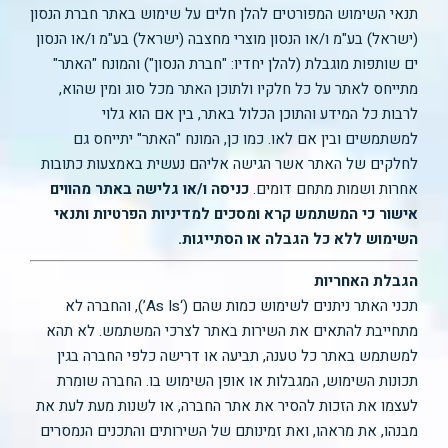
תנאי השימוש המפורטים להלן חלים על שימוש באתר חברת הנסון
(ישראל) בע"מ ו/או הנסון מוצרי מחצבה (ישראל) בע"מ ו/או הנסון
ים שותפות מוגבלת (להלן יחדיו: "חברת הנסון") והמונח "האתר"
מתייחס לאתר על כל חלקיו ולתוכן האתר מכל סוג ומין שהוא,
לרבות כל המידע והתוכן הכלול באתר, בין אם הוא גלוי
למשתמשים ובין אם לאו. כמו כן, המונח "האתר" יתייחס גם
לחלקים של האתר אשר הגישה אליהם נעשית באמצעות כתובות
אחרות ושמות מתחם דומים.
כניסה ו/או גלישה באתר מהווים
אישור כי המשתמש קרא ומסכים למדיניות הפרטיות ותנאי
השימוש ללא כל הגבלה או הסתייגות.
הגבלת האחריות
תכני האתר ניתנים לשימוש כמות שהם (‘As Is’), והחברה לא
מתחייבת להתאים את השירות באתר לצרכי המשתמש. לא תהא
למשתמש באתר כל טענה, תביעה או דרישה כלפי החברה בגין
תכונות השימוש, המגבלות או אופן השימוש בו. החברה שומרת
לעצמו את הזכות להסיר את אתר החברה, או לשנות מעת לעת את
מבנהו, את מראהו, ואת זמינותם של השירותים והתכנים הנמסרים