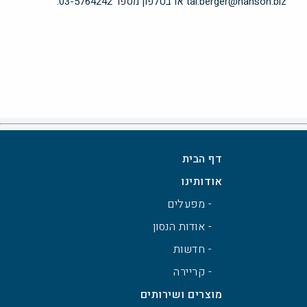
tal.berger@hanson.biz או בטלפון מספר 03-5764242.
דף הבית
אודותינו
- מפעלים
- אודות הנסון
- חדשות
- קריירה
מוצרים ושירותים