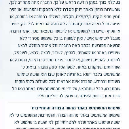
בו, ללא צורך במתן הודעה מראש על כך. החברה אינה מתחייב לכך,
שהשירות הניתן באתר יינתן כסדרו ללא הפסקות והפרעות, או יהיה
חסין מפני נזקים, קלקולים, תקלות, כשלים בחומרה או בתוכנה, או
פגיעה מכל סיבה אחרת, והחברה לא תהא אחראית לכל נזק, ישיר
או עקיף, שייגרמו למשתמש או לרכושו כתוצאה מכך. אתר החברה
מוגבל לשימוש אישי, ואין לעשות בו כל שימוש מסחרי ללא
הרשאה מפורשת בכתב מאת החברה. חל איסור מוחלט לבצע
שינויים באתר או להעתיק, להפיץ, לשדר, להציג, לבצע, לשכפל,
לפרסם, להנפיק רישיון, או למכור פריט מפריטי המידע, התוכנה או
השירותים שמקורם באתר. למען הסר ספק מובהר בזאת, כי
המשתמש בלבד יישא באחריות לאופן שבו הוא עושה שימוש
בשירות ובמידע, החברה אינה אחראית לכל פעילות בלתי חוקית
שתתבצע, ככל שתתבצע, על ידי מי מהמשתמשים באתר ו/או כל
גורם אחר ברשת האינטרנט שאין לה שליטה עליו.
שימוש המשתמש באתר מהווה הצהרה והתחייבות
שימוש המשתמש באתר מהווה הצהרה והתחייבות המשתמש כי לא
יעשה שימוש באתר שלא למטרותיו וכן לא יעשה בו שימוש לא