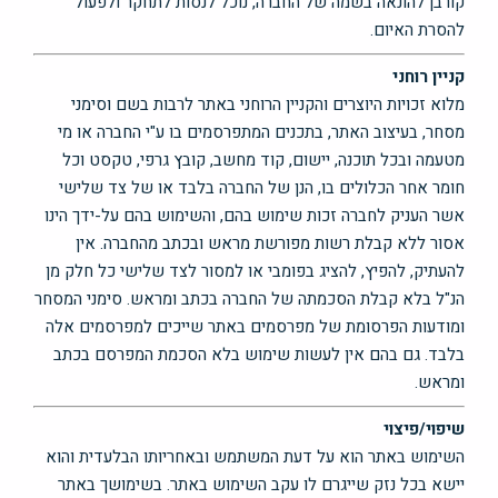
קורבן להונאה בשמה של החברה, נוכל לנסות לתחקר ולפעול
להסרת האיום.
קניין רוחני
מלוא זכויות היוצרים והקניין הרוחני באתר לרבות בשם וסימני
מסחר, בעיצוב האתר, בתכנים המתפרסמים בו ע"י החברה או מי
מטעמה ובכל תוכנה, יישום, קוד מחשב, קובץ גרפי, טקסט וכל
חומר אחר הכלולים בו, הנן של החברה בלבד או של צד שלישי
אשר העניק לחברה זכות שימוש בהם, והשימוש בהם על-ידך הינו
אסור ללא קבלת רשות מפורשת מראש ובכתב מהחברה. אין
להעתיק, להפיץ, להציג בפומבי או למסור לצד שלישי כל חלק מן
הנ"ל בלא קבלת הסכמתה של החברה בכתב ומראש. סימני המסחר
ומודעות הפרסומת של מפרסמים באתר שייכים למפרסמים אלה
בלבד. גם בהם אין לעשות שימוש בלא הסכמת המפרסם בכתב
ומראש.
שיפוי/פיצוי
השימוש באתר הוא על דעת המשתמש ובאחריותו הבלעדית והוא
יישא בכל נזק שייגרם לו עקב השימוש באתר. בשימושך באתר