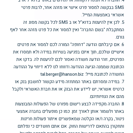
4. החברה לא תפנה ללקוחות או לגולשים באתר בדוא"ל או ב
SMS בבקשה למסור פרט אישי או מזהה אחר, לרבות פרטי
אשראי באמצעות המייל.
5. לכן אין להיענות בדוא"ל או ב SMS לכל בקשה מסוג זה
המתקבלת "בשם החברה" ואין למסור את כל פרט מזהה אחר לאף
גורם.
6. אם קיבלתם הודעה "דחופה" המורה לכם למסור את פרטים
אישיים שלכם, תוך איום בפגיעה בשירות במידה ולא תמסרו את
הפרטים, זוהי הודעה חשודה ואסור לכם להיענות לה. בדקו את
הכתובת שממנה הגיעה ההודעה ודווחו לנו ללא דיחוי על ההודעה
החשודה לכתובת מייל: tal.berger@hanson.biz
7. במידה ומסרתם באתר המתחזה מידע הקשור לחשבון בנק או
כרטיס אשראי, יש ליידע את הבנק או את חברת האשראי ולקבל
מהם את הנחיותיהם.
8. החברה מקפידה לבצע רישום מפורט של הפעולות המבוצעות
באתר ולשמור אותן לאורך זמן. כמו כן מופעלים בחברה אמצעי
ניטור, בקרה ו/או הקלטה שמאפשרים איתור פעולות חריגות
ותחקורן בהתאם לדרישות החוק. אם אתם חושדים כי נפלתם