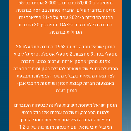
דף מוצר
מעסיקה כ-51,000 עובדים ב-3,000 אתרים בכ-55
מדינות ברחבי העולם. החברה נסחרת בבורסה בגרמניה.
מחזור המכירות ב-2024 עמד על כ-21 מיליארד יורו.
החברה נכללת במדד ה-DAX ונמנית בין 30 החברות
בטון מהיר התחזקות
הגדולות בגרמניה.
בטון מובא מסוג ב-30 עד ב-60 בעל
הנסון ישראל נוסדה בשנת 1963. החברה מתפעלת 25
ביצועים מעולים (High Perform
מפעלי בטון, 3 מחצבות, 2 מפעלי אספלט, טרמינל ליבוא
דף מוצר
צמנט, מתקן אחסון, אריזה וערבוב צמנט. החברה
מתפעלת גם צי של משאיות להובלת בטון וחומרי מחצבה
לצד מאות משאיות כקבלני משנה. הפעילות מתבצעת
באמצעות חברות קבוצת הנסון ושותפות מחצבי אבן-
הנסון בע"מ.
בטון משופר אטימות
בטון מובא מסוג ב-30 עד ב-50 בעל
הנסון ישראל מייחסת חשיבות עליונה לבטיחות העובדים
התנגדות משופרת לחדירת מים
ולהגנת הסביבה, ומשלבת ערכים אלו בכל היבטי
דף מוצר
פעילותה. החברה היא אחת מיצרניות חומרי הבניין
המובילות בישראל. עם הכנסות מוערכות של כ-1.2