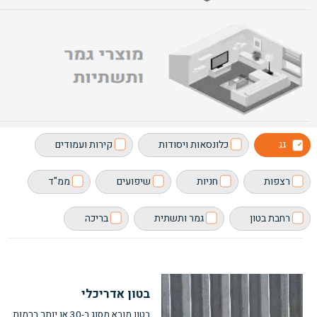
גג
כלונסאות ויסודות
קירות ועמודים
רצפות
חניות
שיפועים
ממ"ד
רחבת בטון
גמר ותשתית
בריכה
בטון אדריכלי
בטון מובא מסוג ב-30 או יותר ברמות