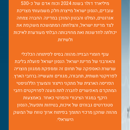
מיליארד דולר בשנת 2024 וכוח אדם של כ-530
עובדים, הנסון ישראל מייצרת חלק משמעותי מצריכת
אגרגטים, המלט והבטון המוכן במדינה. החברה צמחה
בטון משופר החלקה
לצד מדינת ישראל, והצלחתה המתמשכת משקפת את
בטון מובא מסוג ב-30 עד ב-50 לגימור
יכולתה לחדשנות ואת מחויבותה הבלתי מעורערת לאיכות
בהחלקת הליקופטר
ולשירות.
דף מוצר
ענף חומרי הבנייה מהווה בסיס לפיתוחה הכלכלי
והאורבני של מדינת ישראל. הנסון ישראל פועלת בליבת
שרשרת האספקה של תחום זה ומספקת ממגוון מוצריה
לפרויקטי תשתית, תחבורה, מגורים ותעשייה ברחבי הארץ.
בטון סופר על "Light"
הפריסה הארצית של מתקני הייצור והמערך הללוגיסטי
בטון דור 4 - סדרת מוצרי בטון סופר על
המתקדם מאפשרים לחברה לתת מענה לפרויקטים רחבי
118 כוללת מגוון תערובות
היקף במגזר הציבורי והפרטי כאחד. באמצעות
סטנדרטים גבוהים של איכות, בטיחות ותפעול, הנסון
דף מוצר
מהווה שחקן מרכזי התומך בפיתוח ארוך טווח של המשק
הישראלי.