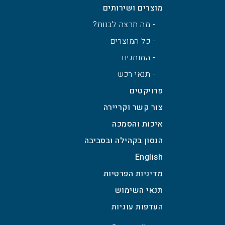
דימונה
מוצרים ושירותים
אזור תעשייה ישן, דימונה
- מה תרצה לבנות?
טל’
08-6550992/3
- כל המוצרים
צמנט
נמל אשדוד
- המותגים
רציף 30, אשדוד
- תנאי רכש
טל’
08-6619218
פרויקטים
תובלה
צור קשר וקריירה
סידור עבודה
איכות והסמכה
התעשייה 26, יהוד
הנסון בקהילה ובסביבה
טל’
03-5392121
English
מפעל בטון
מדיניות הפרטיות
אילת
אזור תעשיה שחורת, אילת
תנאי השימוש
טל’
08-6751995, 08-6224945
מפעל בטון