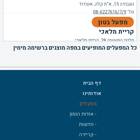
העבודה 15, א"ת קלה, אשדוד
טל’
08-6227616/7/9
מפעל בטון
קריית מלאכי
חלוצי התעשיה 28, קריית מלאכי
כל המפעלים המופיעים במפה מוצגים ברשימה מימין
טל’
08-8581922/3
מפעל בטון
אשקלון
שדרות חיים בר־לב 27, א"ת דרומי, אשקלון
דף הבית
טל’
08-6750443/372
אודותינו
מפעל בטון
באר שבע
מפעלים
יהושע הצורף, אזור תעשייה באר שבע
- אודות הנסון
טל’
08-6280362
- חדשות
מפעל בטון
- קריירה