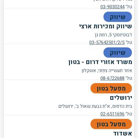
טל’
03-9030244
שיווק
שיווק ומכירות ארצי
ז‘בוטינסקי 5, רמת גן
טל’
03-57642501/2/5
שיווק
משרד אזורי דרום - בטון
אזור תעשייה צפוני, אשקלון
טל’
08-6722688
מפעל בטון
ירושלים
בית הדפוס, א"ת גבעת שאול ב‘, ירושלים
טל’
02-6511696
מפעל בטון
אשדוד