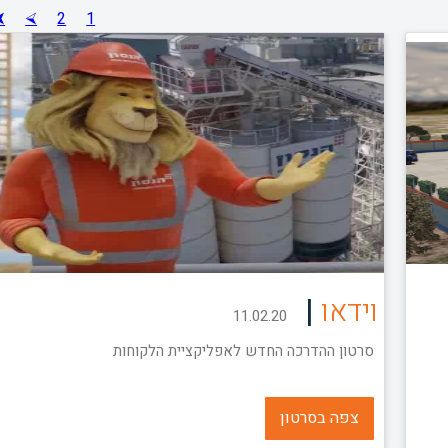
⮜
⮘
2
1
|
וידאו
11.02.20
סרטון ההדרכה החדש לאפליקציית הלקוחות
צפה בסרטון