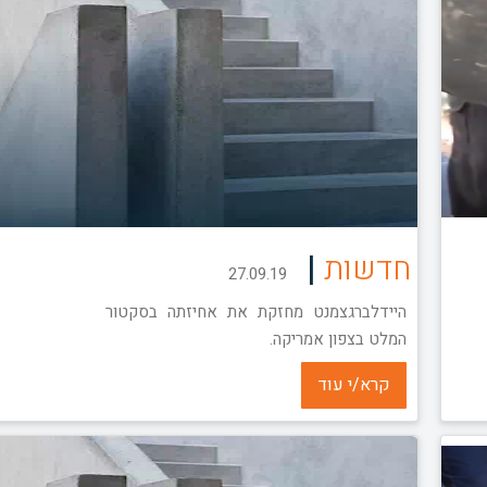
|
חדשות
27.09.19
היידלברגצמנט מחזקת את אחיזתה בסקטור
המלט בצפון אמריקה.
קרא/י עוד