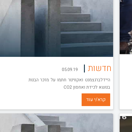
|
חדשות
05.09.19
היידלברגצמנט ואקווינור חתמו על מזכר הבנות
בנושא לכידת ואחסון CO2
קרא/י עוד